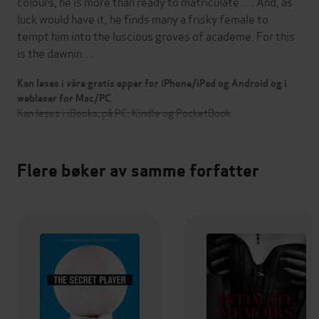
colours, he is more than ready to matriculate . . . And, as
luck would have it, he finds many a frisky female to
tempt him into the luscious groves of academe. For this
is the dawnin…
Kan leses i våre gratis apper for iPhone/iPad og Android og i
webleser for Mac/PC
Kan leses i iBooks, på PC, Kindle og PocketBook
Flere bøker av samme forfatter