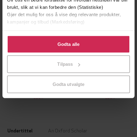
brukt, slik at vi kan forbedre den (Statistiske)
Gjør det mulig for oss å vise deg relevante produkter,
kampanjer og tilbud (Markedsføring)
Klikk på «Godta alle» for å gi oss ditt samtykke til å
bruke cookies for alle disse formålene. Du kan også
Godta alle
tilpasse ditt samtykke til spesifikke formål ved å klikke
på «Tilpass». Du kan når som helst trekke tilbake eller
Tilpass
endre ditt samtykke.
199,-
349,-
Minnesota
Utskudd
Godta utvalgte
Jo Nesbø
Jørn Lier Horst
EBOK
EBOK
An Oxford Scholar
Undertittel