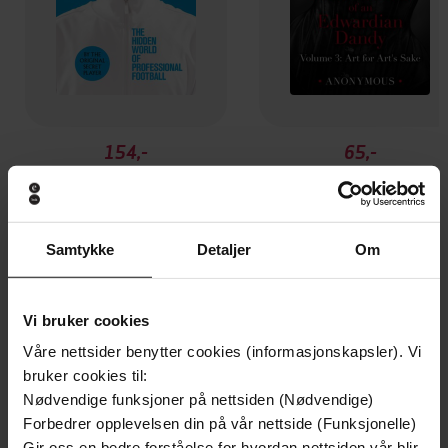
154,-
65,-
The Secret Player
The Intim
Anonymous
Anonymous
EBOK
EBOK
Samtykke
Detaljer
Om
Vi bruker cookies
Andre har også kjøpt
Våre nettsider benytter cookies (informasjonskapsler). Vi
bruker cookies til:
Premium
Premium
Nødvendige funksjoner på nettsiden (Nødvendige)
Vinner av Rivertonprisen
Første gang på tilbud
Forbedrer opplevelsen din på vår nettside (Funksjonelle)
Gir oss en bedre forståelse for hvordan nettsiden vår blir