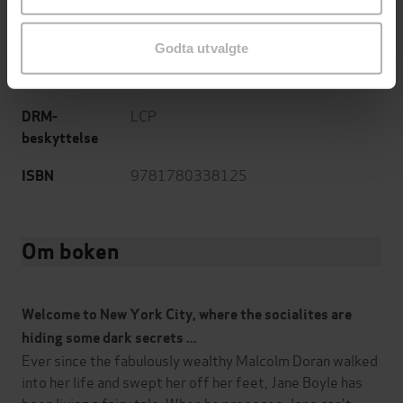
fiction
English
Språk
Godta utvalgte
epub
Format
LCP
DRM-
beskyttelse
9781780338125
ISBN
Om boken
Welcome to New York City
,
where the socialites are
hiding some dark secrets ...
Ever since the fabulously wealthy Malcolm Doran walked
into her life and swept her off her feet, Jane Boyle has
been living a fairy tale. When he proposes, Jane can't