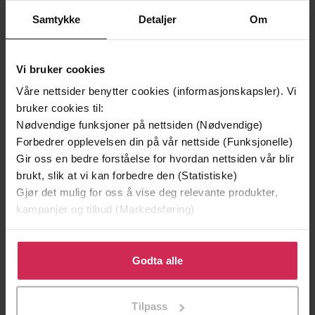
Samtykke
Detaljer
Om
Vi bruker cookies
129,-
129,-
Våre nettsider benytter cookies (informasjonskapsler). Vi
Minnesota
Utskudd
bruker cookies til:
Jo Nesbø
Jørn Lier Horst
Nødvendige funksjoner på nettsiden (Nødvendige)
EBOK
EBOK
Forbedrer opplevelsen din på vår nettside (Funksjonelle)
Gir oss en bedre forståelse for hvordan nettsiden vår blir
brukt, slik at vi kan forbedre den (Statistiske)
Gjør det mulig for oss å vise deg relevante produkter,
kampanjer og tilbud (Markedsføring)
Gabriella Pierce
(forfatter)
Forfattere
Canvas
Forlag
Klikk på «Godta alle» for å gi oss ditt samtykke til å
bruke cookies for alle disse formålene. Du kan også
Godta alle
19.07.2012
Utgitt
tilpasse ditt samtykke til spesifikke formål ved å klikke
på «Tilpass». Du kan når som helst trekke tilbake eller
Skjønnlitteratur
,
Fantasy og science
Sjanger
Tilpass
endre ditt samtykke.