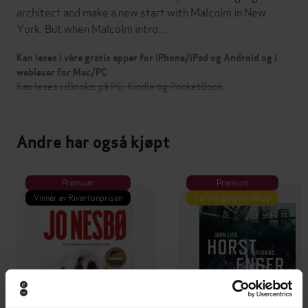
architect and make a new start with Malcolm in New
York. But when Malcolm intro…
Kan leses i våre gratis apper for iPhone/iPad og Android og i
webleser for Mac/PC
Kan leses i iBooks, på PC, Kindle og PocketBook
Andre har også kjøpt
Premium
Premium
Vinner av Rivertonprisen
Første gang på tilbud