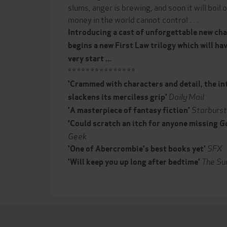
slums, anger is brewing, and soon it will boil o
money in the world cannot control . . .
Introducing a cast of unforgettable new c
begins a new First Law trilogy which will ha
very start ...
* * * * * * * * * * * * * * *
'Crammed with characters and detail, the in
Daily Mail
slackens its merciless grip'
Starburst
'A masterpiece of fantasy fiction'
'Could scratch an itch for anyone missing
G
Geek
SFX
'One of Abercrombie's best books yet'
The Su
'Will keep you up long after bedtime'