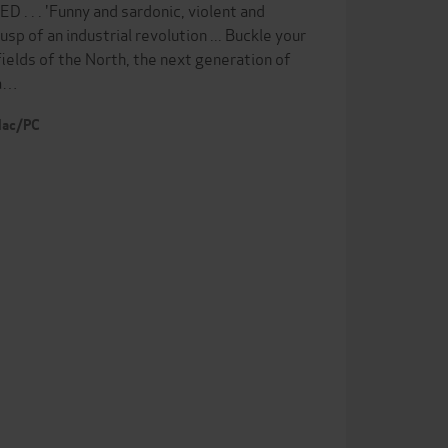
 . 'Funny and sardonic, violent and
sp of an industrial revolution ... Buckle your
tlefields of the North, the next generation of
la…
 Mac/PC