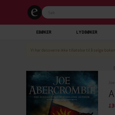
EBØKER
LYDBØKER
Vi har dessverre ikke tillatelse til å selge boken
Joe
A
13