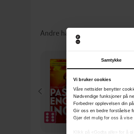
Andre har også kjøpt
Samtykke
Vi bruker cookies
Våre nettsider benytter cooki
Nødvendige funksjoner på ne
Forbedrer opplevelsen din på
Gir oss en bedre forståelse fo
Gjør det mulig for oss å vise
Klikk på «Godta alle» for å gi