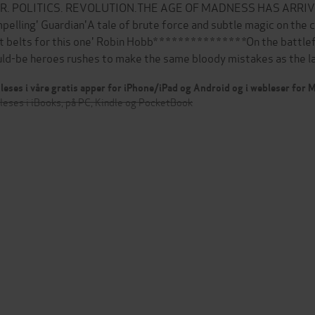
. POLITICS. REVOLUTION.THE AGE OF MADNESS HAS ARRIVED . .
pelling' Guardian'A tale of brute force and subtle magic on the cu
 belts for this one' Robin Hobb* * * * * * * * * * * * * * *On the bat
ld-be heroes rushes to make the same bloody mistakes as the 
leses i våre gratis apper for iPhone/iPad og Android og i webleser for
leses i iBooks, på PC, Kindle og PocketBook