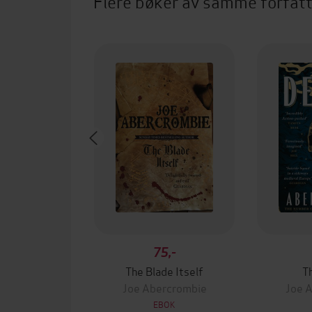
Flere bøker av samme forfat
75,-
The Blade Itself
T
Joe Abercrombie
Joe 
EBOK