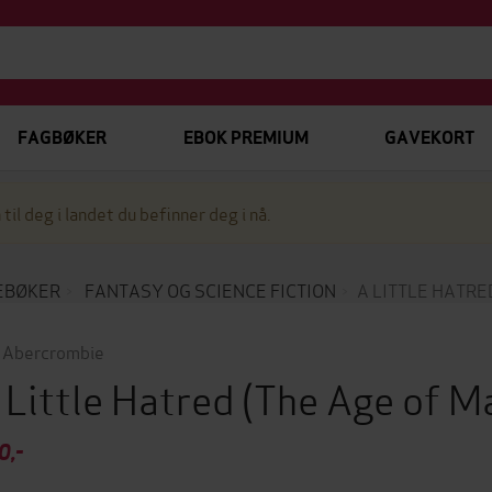
FAGBØKER
EBOK PREMIUM
GAVEKORT
 til deg i landet du befinner deg i nå.
EBØKER
FANTASY OG SCIENCE FICTION
A LITTLE HATRE
 Abercrombie
 Little Hatred
(The Age of M
0,-