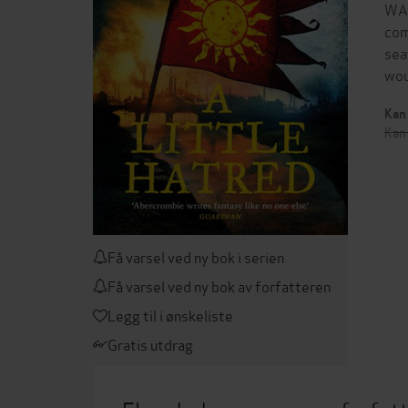
WAR
com
seat
wou
Kan 
Kan 
Få varsel ved ny bok i serien
Få varsel ved ny bok av forfatteren
Legg til i ønskeliste
Gratis utdrag