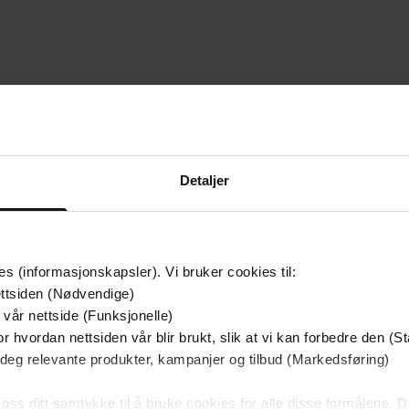
Premium
Detaljer
es (informasjonskapsler). Vi bruker cookies til:
ttsiden (Nødvendige)
 vår nettside (Funksjonelle)
r hvordan nettsiden vår blir brukt, slik at vi kan forbedre den (St
 deg relevante produkter, kampanjer og tilbud (Markedsføring)
 oss ditt samtykke til å bruke cookies for alle disse formålene. D