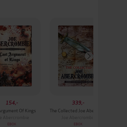
154,-
339,-
Argument Of Kings
The Collected Joe Abercrombie
e Abercrombie
Joe Abercrombie
EBOK
EBOK