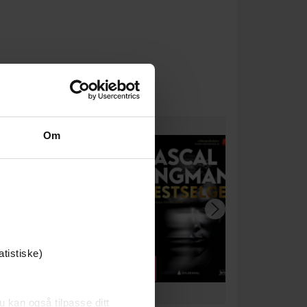
Om
atistiske)
u kan også tilpasse ditt