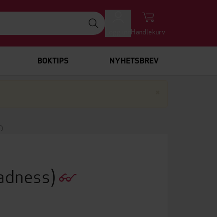
Logg inn
Handlekurv
BOKTIPS
NYHETSBREV
Lukk
×
D
adness)