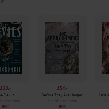
ter
130,-
154,-
he Devils
Before They Are Hanged
Last 
Abercrombie
Joe Abercrombie
Jo
EBOK
EBOK