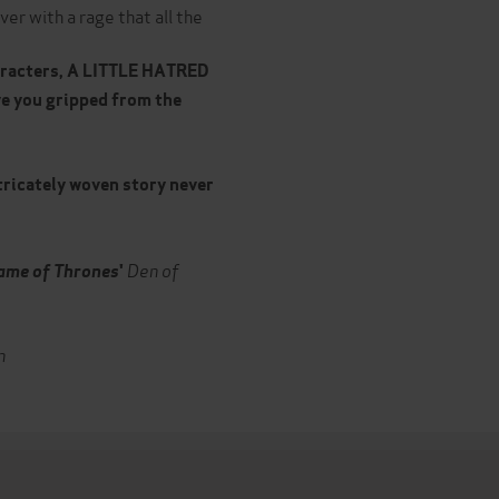
ver with a rage that all the
haracters, A LITTLE HATRED
ve you gripped from the
tricately woven story never
Den of
ame of Thrones
'
n