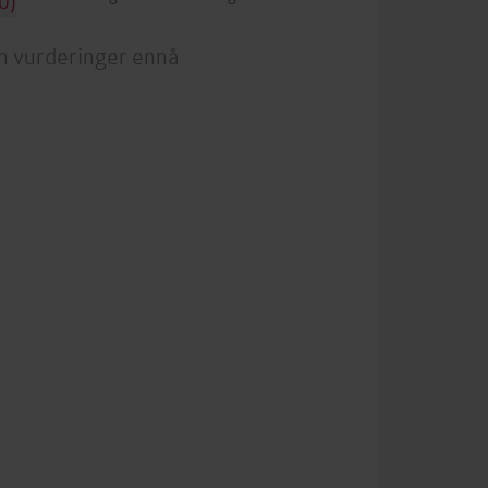
0)
n vurderinger ennå