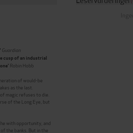
(
Inge
Guardian
'
e cusp of an industrial
Robin Hobb
 one'
eneration of would-be
kes as the last.
of magic refuses to die.
rse of the Long Eye, but
the with opportunity, and
f the banks. But in the