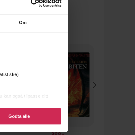
Om
Premium
atistiske)
u kan også tilpasse ditt
 eller endre ditt samtykke.
Godta alle
399,-