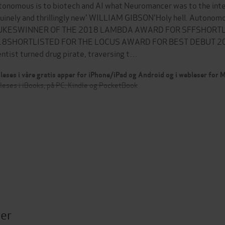
tonomous is to biotech and AI what Neuromancer was to the 
uinely and thrillingly new' WILLIAM GIBSON'Holy hell. Autono
UKESWINNER OF THE 2018 LAMBDA AWARD FOR SFFSHORTL
8SHORTLISTED FOR THE LOCUS AWARD FOR BEST DEBUT 2018Ea
entist turned drug pirate, traversing t…
leses i våre gratis apper for iPhone/iPad og Android og i webleser for
leses i iBooks, på PC, Kindle og PocketBook
ter