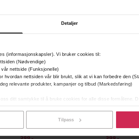
Detaljer
remium
Premium
es (informasjonskapsler). Vi bruker cookies til:
ttsiden (Nødvendige)
 vår nettside (Funksjonelle)
r hvordan nettsiden vår blir brukt, slik at vi kan forbedre den (St
 deg relevante produkter, kampanjer og tilbud (Markedsføring)
 oss ditt samtykke til å bruke cookies for alle disse formålene. D
l ved å klikke på «Tilpass». Du kan når som helst trekke tilbake
Tilpass
399,-
399,-