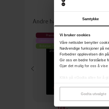
Andre har også kjøpt
Samtykke
Vi bruker cookies
Premium
P
Leseklubben på NRK
Våre nettsider benytter cooki
Boka bak TV-serien
Nødvendige funksjoner på ne
Forbedrer opplevelsen din på
Gir oss en bedre forståelse fo
Gjør det mulig for oss å vise
Klikk på «Godta alle» for å gi
samtykke til spesifikke formå
Godta utvalgte
169,-