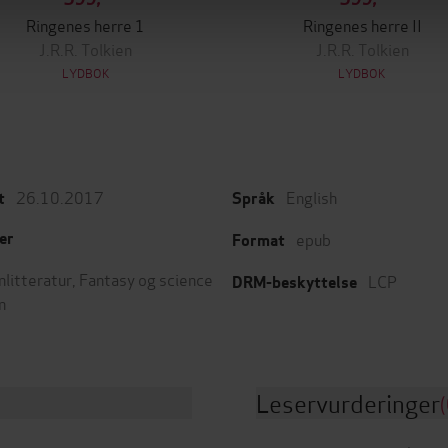
Ringenes herre 1
Ringenes herre II
J.R.R. Tolkien
J.R.R. Tolkien
LYDBOK
LYDBOK
26.10.2017
English
t
Språk
epub
er
Format
nlitteratur
,
Fantasy og science
LCP
DRM-beskyttelse
n
Leservurderinger
(