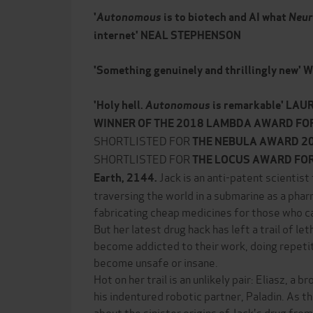
'
Autonomous
is to biotech and AI what
Neu
internet' NEAL STEPHENSON
'Something genuinely and thrillingly new'
'Holy hell.
Autonomous
is remarkable' LA
WINNER OF THE 2018 LAMBDA AWARD FO
SHORTLISTED FOR
THE NEBULA AWARD 2
SHORTLISTED FOR
THE LOCUS AWARD FOR
Jack is an anti-patent scientist
Earth, 2144.
traversing the world in a submarine as a pha
fabricating cheap medicines for those who c
But her latest drug hack has left a trail of l
become addicted to their work, doing repetit
become unsafe or insane.
Hot on her trail is an unlikely pair: Eliasz, a 
his indentured robotic partner, Paladin. As t
about the sinister origins of Jack's drug from