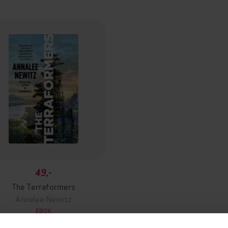
49,-
The Terraformers
Annalee Newitz
EBOK