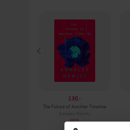
130,-
The Future of Another Timeline
Annalee Newitz
EBOK