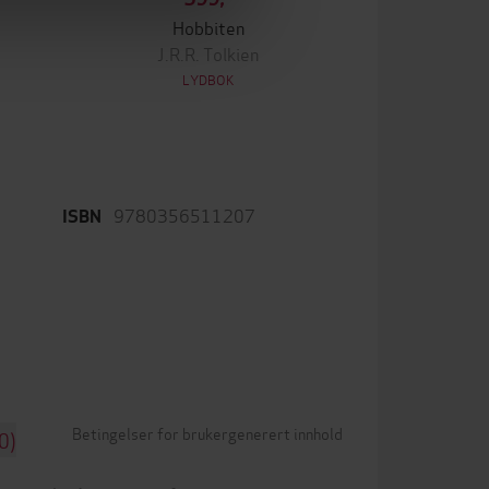
Hobbiten
J.R.R. Tolkien
LYDBOK
9780356511207
ISBN
Betingelser for brukergenerert innhold
0)