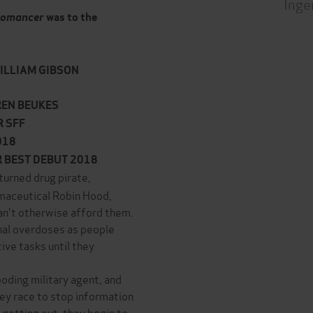
Inge
romancer
was to the
 WILLIAM GIBSON
UREN BEUKES
R SFF
018
 BEST DEBUT 2018
 turned drug pirate,
rmaceutical Robin Hood,
an't otherwise afford them.
ethal overdoses as people
ive tasks until they
brooding military agent, and
hey race to stop information
 getting out, they begin to