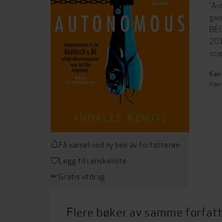
'Au
gen
BE
201
sci
Kan 
Kan 
Få varsel ved ny bok av forfatteren
Legg til i ønskeliste
Gratis utdrag
Flere bøker av samme forfat