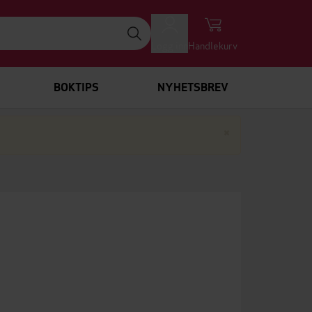
Logg inn
Handlekurv
BOKTIPS
NYHETSBREV
Lukk
×