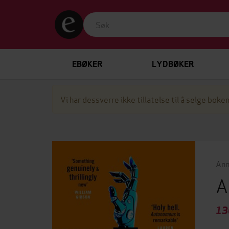
EBØKER
LYDBØKER
Vi har dessverre ikke tillatelse til å selge boken
Ann
A
13