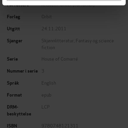
Kristen Painter
(forfatter)
Forfattere
Orbit
Forlag
24.11.2011
Utgitt
Skjønnlitteratur
,
Fantasy og science
Sjanger
fiction
House of Comarré
Serie
3
Nummer i serie
English
Språk
epub
Format
LCP
DRM-
beskyttelse
9780748121311
ISBN