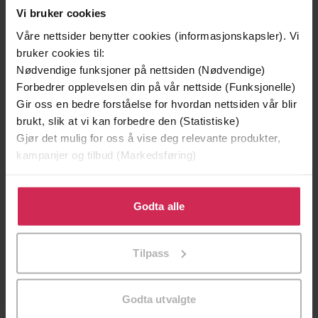
Vi bruker cookies
Våre nettsider benytter cookies (informasjonskapsler). Vi
bruker cookies til:
Nødvendige funksjoner på nettsiden (Nødvendige)
Forbedrer opplevelsen din på vår nettside (Funksjonelle)
Gir oss en bedre forståelse for hvordan nettsiden vår blir
brukt, slik at vi kan forbedre den (Statistiske)
Gjør det mulig for oss å vise deg relevante produkter,
kampanjer og tilbud (Markedsføring)
199,-
349,-
Minnesota
Utskudd
Klikk på «Godta alle» for å gi oss ditt samtykke til å
Jo Nesbø
Jørn Lier Horst
bruke cookies for alle disse formålene. Du kan også
Godta alle
EBOK
EBOK
tilpasse ditt samtykke til spesifikke formål ved å klikke
på «Tilpass». Du kan når som helst trekke tilbake eller
Tilpass
endre ditt samtykke.
House of Comarré: Book 3
Undertittel
Godta utvalgte