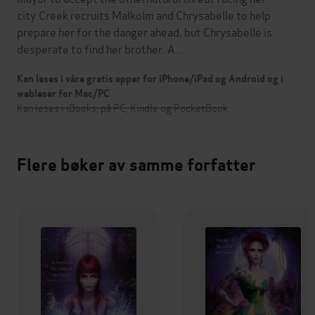
city.Creek recruits Malkolm and Chrysabelle to help
prepare her for the danger ahead, but Chrysabelle is
desperate to find her brother. A…
Kan leses i våre gratis apper for iPhone/iPad og Android og i
webleser for Mac/PC
Kan leses i iBooks, på PC, Kindle og PocketBook
Flere bøker av samme forfatter