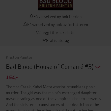
Få varsel ved ny bok i serien
Få varsel ved ny bok av forfatteren
Legg til i ønskeliste
Gratis utdrag
Kristen Painter
Bad Blood
(House of Comarré #3)
154,-
Thomas Creek, Kubai Mata warrior, stumbles upon a
murder. The girl was the major's estranged daughter,
masquerading as one of the vampires' chosen servants.
And the sinister circumstances of her death force the
mayor to accept the othernatural threat facing her