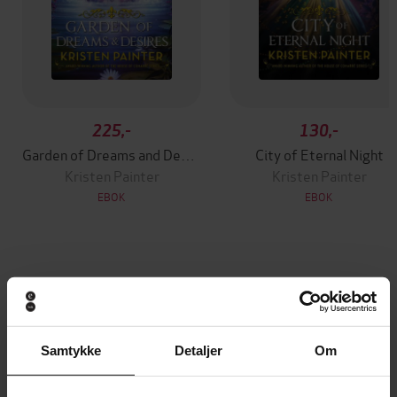
225,-
130,-
Garden of Dreams and Desires
City of Eternal Night
Kristen Painter
Kristen Painter
EBOK
EBOK
Andre har også kjøpt
Premium
Premium
Samtykke
Detaljer
Om
Vinner av Rivertonprisen
Første gang på tilbud