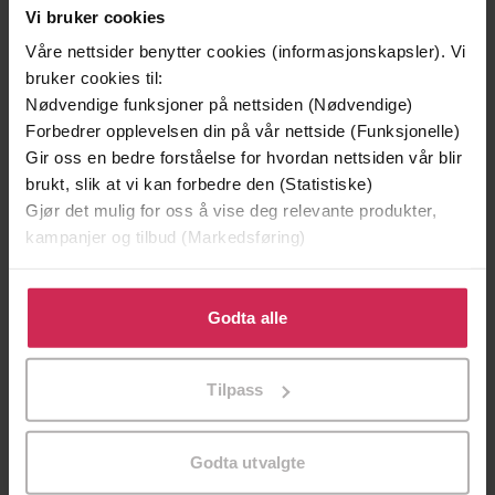
Vi bruker cookies
Våre nettsider benytter cookies (informasjonskapsler). Vi
bruker cookies til:
Nødvendige funksjoner på nettsiden (Nødvendige)
Forbedrer opplevelsen din på vår nettside (Funksjonelle)
Gir oss en bedre forståelse for hvordan nettsiden vår blir
brukt, slik at vi kan forbedre den (Statistiske)
Gjør det mulig for oss å vise deg relevante produkter,
kampanjer og tilbud (Markedsføring)
199,-
349,-
Klikk på «Godta alle» for å gi oss ditt samtykke til å
Minnesota
Utskudd
bruke cookies for alle disse formålene. Du kan også
Godta alle
Jo Nesbø
Jørn Lier Horst
tilpasse ditt samtykke til spesifikke formål ved å klikke
EBOK
EBOK
på «Tilpass». Du kan når som helst trekke tilbake eller
Tilpass
endre ditt samtykke.
Godta utvalgte
Frank Herbert
(forfatter),
John Erik Bøe
Forfattere