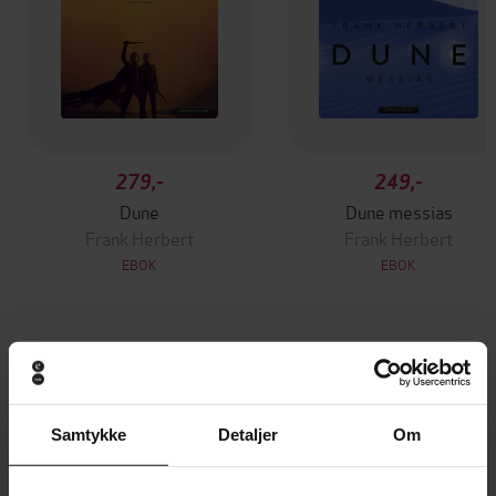
279,-
249,-
Dune
Dune messias
Frank Herbert
Frank Herbert
EBOK
EBOK
Andre har også kjøpt
Samtykke
Detaljer
Om
Premium
Premium
Vinner av Rivertonprisen
Første gang på tilbud