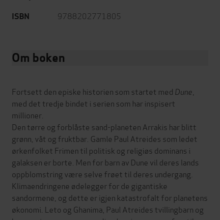
9788202771805
ISBN
Om boken
Fortsett den episke historien som startet med
Dune
,
med det tredje bindet i serien som har inspisert
millioner.
Den tørre og forblåste sand-planeten Arrakis har blitt
grønn, våt og fruktbar. Gamle Paul Atreides som ledet
ørkenfolket Frimen til politisk og religiøs dominans i
galaksen er borte. Men for barn av Dune vil deres lands
oppblomstring være selve frøet til deres undergang.
Klimaendringene ødelegger for de gigantiske
sandormene, og dette er igjen katastrofalt for planetens
økonomi. Leto og Ghanima, Paul Atreides tvillingbarn og