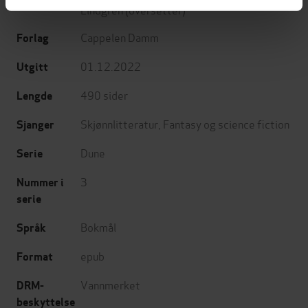
Lindgren
(oversetter)
Cappelen Damm
Forlag
01.12.2022
Utgitt
490
sider
Lengde
Skjønnlitteratur
,
Fantasy og science fiction
Sjanger
Dune
Serie
3
Nummer i
serie
Bokmål
Språk
epub
Format
Vannmerket
DRM-
beskyttelse