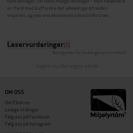
hans arvinger, ser noen mulige løsninger – men fanatikere
er i ferd med å utfordre det allmektige Atreides-
imperiet, og mer enn økonomisk katastrofe truer …
Leservurderinger
(0)
Betingelser for brukergenerert innhold
Ingen vurderinger ennå
OM OSS
Om Ebok.no
Ledige stillinger
Følg oss på Facebook
Følg oss på Instagram