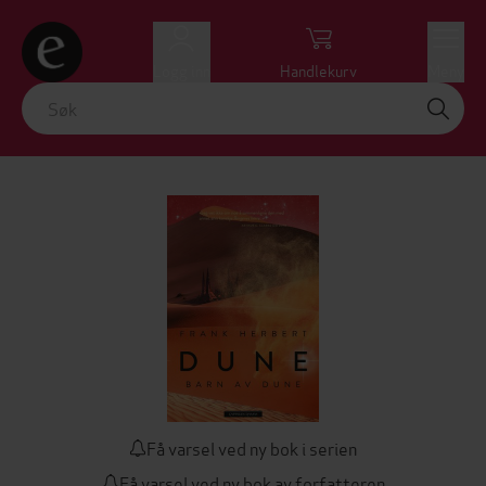
Logg inn
Handlekurv
Meny
Få varsel ved ny bok i serien
Få varsel ved ny bok av forfatteren