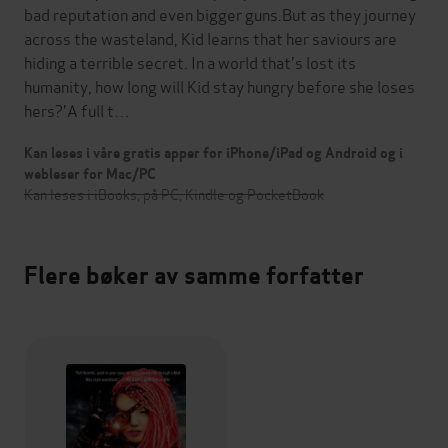
bad reputation and even bigger guns.But as they journey
across the wasteland, Kid learns that her saviours are
hiding a terrible secret. In a world that's lost its
humanity, how long will Kid stay hungry before she loses
hers?'A full t…
Kan leses i våre gratis apper for iPhone/iPad og Android og i
webleser for Mac/PC
Kan leses i iBooks, på PC, Kindle og PocketBook
Flere bøker av samme forfatter