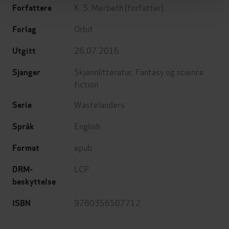
K. S. Merbeth
(forfatter)
Forfattere
Orbit
Forlag
26.07.2016
Utgitt
Skjønnlitteratur
,
Fantasy og science
Sjanger
fiction
Wastelanders
Serie
English
Språk
epub
Format
LCP
DRM-
beskyttelse
9780356507712
ISBN