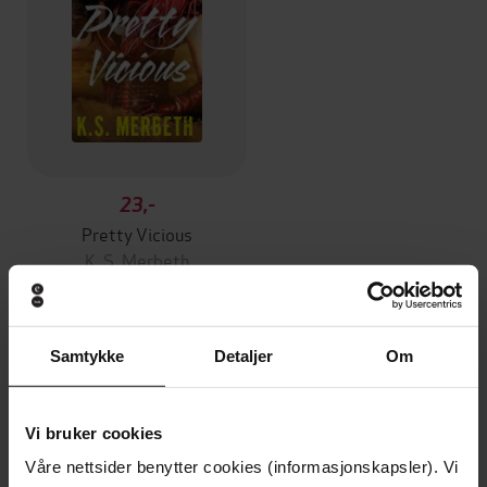
23,-
Pretty Vicious
K. S. Merbeth
EBOK
Samtykke
Detaljer
Om
Andre har også kjøpt
Vi bruker cookies
Premium
Premium
Våre nettsider benytter cookies (informasjonskapsler). Vi
Vinner av Rivertonprisen
Første gang på tilbud