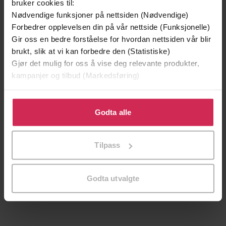
bruker cookies til:
Nødvendige funksjoner på nettsiden (Nødvendige)
Forbedrer opplevelsen din på vår nettside (Funksjonelle)
Gir oss en bedre forståelse for hvordan nettsiden vår blir
brukt, slik at vi kan forbedre den (Statistiske)
Gjør det mulig for oss å vise deg relevante produkter,
kampanjer og tilbud (Markedsføring)
Klikk på «Godta alle» for å gi oss ditt samtykke til å
bruke cookies for alle disse formålene. Du kan også
Godta alle
tilpasse ditt samtykke til spesifikke formål ved å klikke
på «Tilpass». Du kan når som helst trekke tilbake eller
199,-
349,-
Tilpass
endre ditt samtykke.
Minnesota
Utskudd
Jo Nesbø
Jørn Lier Horst
Godta utvalgte
EBOK
EBOK