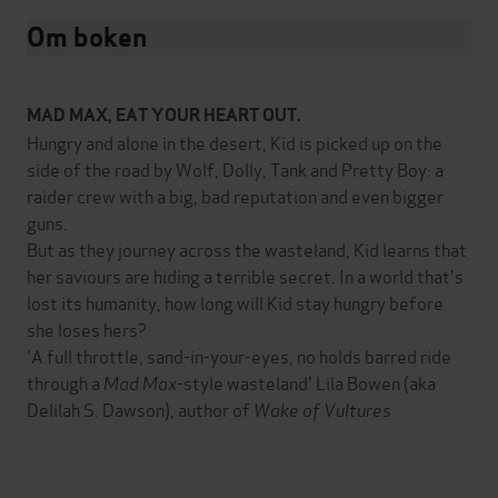
Om boken
MAD MAX, EAT YOUR HEART OUT.
Hungry and alone in the desert, Kid is picked up on the
side of the road by Wolf, Dolly, Tank and Pretty Boy: a
raider crew with a big, bad reputation and even bigger
guns.
But as they journey across the wasteland, Kid learns that
her saviours are hiding a terrible secret. In a world that's
lost its humanity, how long will Kid stay hungry before
she loses hers?
'A full throttle, sand-in-your-eyes, no holds barred ride
through a
Mad Max
-style wasteland' Lila Bowen (aka
Delilah S. Dawson), author of
Wake of Vultures