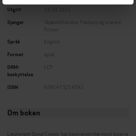
15.10.2015
Utgitt
Skjønnlitteratur
,
Fantasy og science
Sjanger
fiction
English
Språk
epub
Format
LCP
DRM-
beskyttelse
9781473214392
ISBN
Om boken
Lieutenant Donal Connor has been given the most bizarre