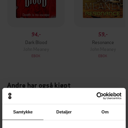
94,-
59,-
Dark Blood
Resonance
John Meaney
John Meaney
EBOK
EBOK
Andre har også kjøpt
Premium
Premium
Vinner av Rivertonprisen
Første gang på tilbud
Samtykke
Detaljer
Om