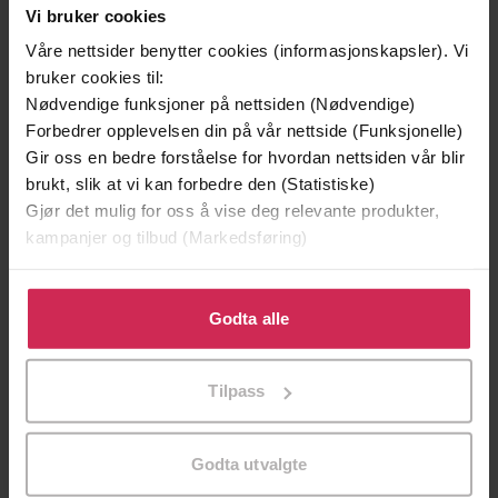
Vi bruker cookies
Våre nettsider benytter cookies (informasjonskapsler). Vi
bruker cookies til:
Nødvendige funksjoner på nettsiden (Nødvendige)
Forbedrer opplevelsen din på vår nettside (Funksjonelle)
Gir oss en bedre forståelse for hvordan nettsiden vår blir
brukt, slik at vi kan forbedre den (Statistiske)
Gjør det mulig for oss å vise deg relevante produkter,
129,-
129,-
kampanjer og tilbud (Markedsføring)
Minnesota
Utskudd
Jo Nesbø
Jørn Lier Horst
Klikk på «Godta alle» for å gi oss ditt samtykke til å
bruke cookies for alle disse formålene. Du kan også
EBOK
EBOK
Godta alle
tilpasse ditt samtykke til spesifikke formål ved å klikke
på «Tilpass». Du kan når som helst trekke tilbake eller
Tilpass
endre ditt samtykke.
John Meaney
(forfatter)
Forfattere
Godta utvalgte
Gollancz
Forlag