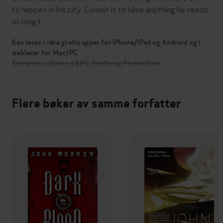
to happen in his city. Connor is to have anything he needs,
as long t…
Kan leses i våre gratis apper for iPhone/iPad og Android og i
webleser for Mac/PC
Kan leses i iBooks, på PC, Kindle og PocketBook
Flere bøker av samme forfatter