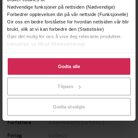
Nødvendige funksjoner på nettsiden (Nødvendige)
Forbedrer opplevelsen din på vår nettside (Funksjonelle)
Gir oss en bedre forståelse for hvordan nettsiden vår blir
brukt, slik at vi kan forbedre den (Statistiske)
Gjør det mulig for oss å vise deg relevante produkter,
kampanjer og tilbud (Markedsføring)
Klikk på «Godta alle» for å gi oss ditt samtykke til å
199,-
349,-
bruke cookies for alle disse formålene. Du kan også
Godta alle
Minnesota
Utskudd
tilpasse ditt samtykke til spesifikke formål ved å klikke
Jo Nesbø
Jørn Lier Horst
på «Tilpass». Du kan når som helst trekke tilbake eller
Tilpass
endre ditt samtykke.
EBOK
EBOK
Godta utvalgte
Adam Roberts
(forfatter)
Forfattere
Gollancz
Forlag