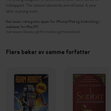
kidnapped. The ransom demands are refused. A year
later a young wom…
Kan leses i våre gratis apper for iPhone/iPad og Android og i
webleser for Mac/PC
Kan leses i iBooks, på PC, Kindle og PocketBook
Flere bøker av samme forfatter