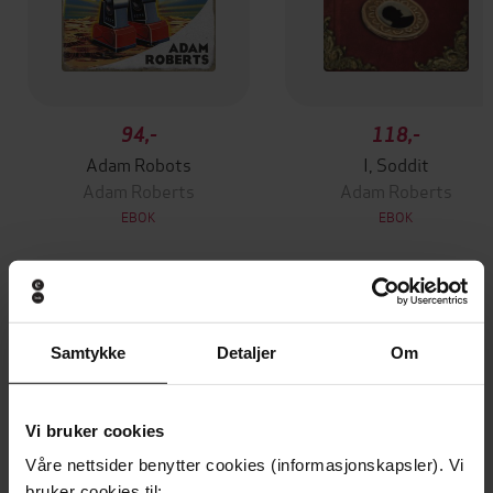
94,-
118,-
Adam Robots
I, Soddit
Adam Roberts
Adam Roberts
EBOK
EBOK
Andre har også kjøpt
Samtykke
Detaljer
Om
Premium
Premium
Vinner av Rivertonprisen
Første gang på tilbud
Vi bruker cookies
Våre nettsider benytter cookies (informasjonskapsler). Vi
bruker cookies til: