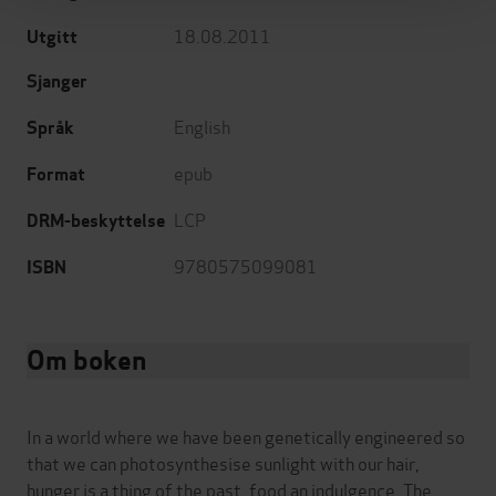
18.08.2011
Utgitt
Sjanger
English
Språk
epub
Format
LCP
DRM-beskyttelse
9780575099081
ISBN
Om boken
In a world where we have been genetically engineered so
that we can photosynthesise sunlight with our hair,
hunger is a thing of the past, food an indulgence. The