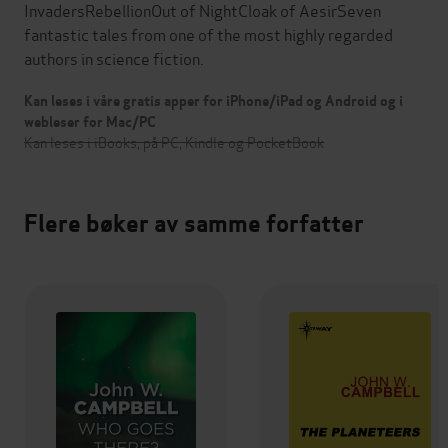
InvadersRebellionOut of NightCloak of AesirSeven
fantastic tales from one of the most highly regarded
authors in science fiction.
Kan leses i våre gratis apper for iPhone/iPad og Android og i
webleser for Mac/PC
Kan leses i iBooks, på PC, Kindle og PocketBook
Flere bøker av samme forfatter