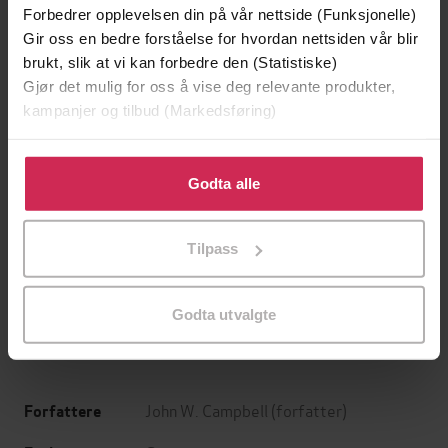
Forbedrer opplevelsen din på vår nettside (Funksjonelle)
Gir oss en bedre forståelse for hvordan nettsiden vår blir
brukt, slik at vi kan forbedre den (Statistiske)
Gjør det mulig for oss å vise deg relevante produkter,
kampanjer og tilbud (Markedsføring)
Klikk på «Godta alle» for å gi oss ditt samtykke til å
bruke cookies for alle disse formålene. Du kan også
Godta alle
tilpasse ditt samtykke til spesifikke formål ved å klikke
249,-
249,-
på «Tilpass». Du kan når som helst trekke tilbake eller
Tilpass
Doppler
Naiv. Super
endre ditt samtykke.
Erlend Loe
Erlend Loe
EBOK
EBOK
Godta utvalgte
John W. Campbell
(forfatter)
Forfattere