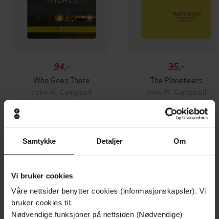
94,-
35,-
Who Goes There
The Planeteers
John W. Campbell
John W. Campbell
EBOK
EBOK
Samtykke
Detaljer
Om
Andre har også kjøpt
Vi bruker cookies
Våre nettsider benytter cookies (informasjonskapsler). Vi
bruker cookies til:
Nødvendige funksjoner på nettsiden (Nødvendige)