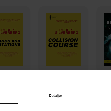
59,-
35,-
and Meditations
Collision Course
t Silverberg
Robert Silverberg
Ro
Detaljer
EBOK
EBOK