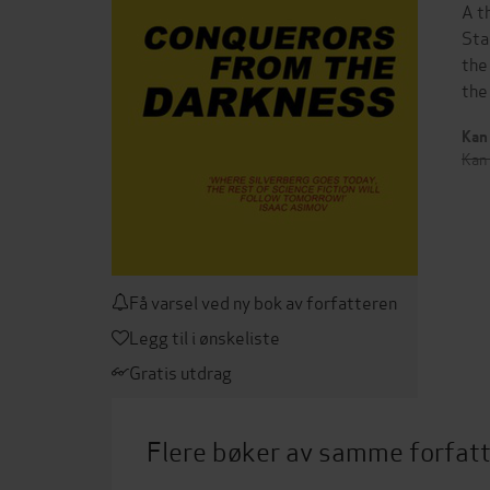
A t
Sta
the
the
Kan 
Kan 
Få varsel ved ny bok av forfatteren
Legg til i ønskeliste
Gratis utdrag
Flere bøker av samme forfat