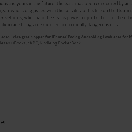
housand years in the future, the earth has been conquered by an a
rgan, who is disgusted with the servility of his life on the floati
 Sea-Lords, who roam the sea as powerful protectors of the cities
 alien race brings unexpected and critically dangerous cris…
leses i våre gratis apper for iPhone/iPad og Android og i webleser for
leses i iBooks, på PC, Kindle og PocketBook
ter