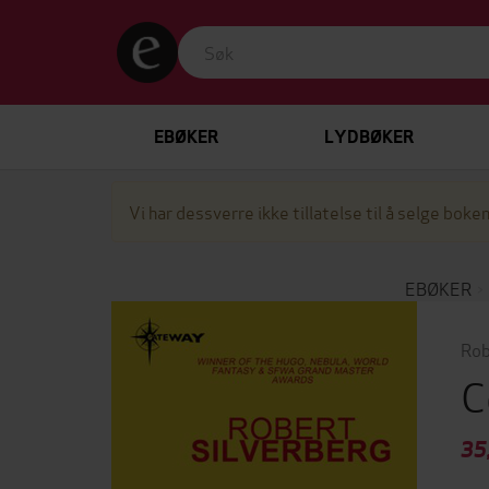
EBØKER
LYDBØKER
Vi har dessverre ikke tillatelse til å selge boken
EBØKER
Rob
C
35