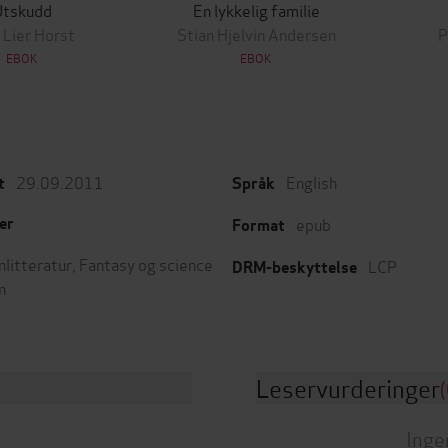
Utskudd
En lykkelig familie
 Lier Horst
Stian Hjelvin Andersen
P
EBOK
EBOK
29.09.2011
English
t
Språk
epub
er
Format
nlitteratur
,
Fantasy og science
LCP
DRM-beskyttelse
n
Leservurderinger
(
Inge