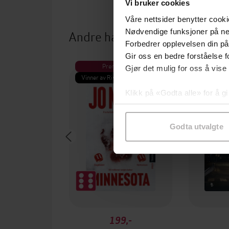
Vi bruker cookies
Våre nettsider benytter cooki
Nødvendige funksjoner på ne
Andre har også kjøpt
Forbedrer opplevelsen din på
Gir oss en bedre forståelse fo
Premium
Pre
Gjør det mulig for oss å vise
Vinner av Rivertonprisen
Første gan
Klikk på «Godta alle» for å gi
samtykke til spesifikke formå
Godta utvalgte
199,-