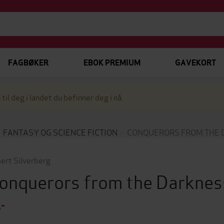
FAGBØKER
EBOK PREMIUM
GAVEKORT
 til deg i landet du befinner deg i nå.
FANTASY OG SCIENCE FICTION
CONQUERORS FROM THE 
ert Silverberg
onquerors from the Darkne
,-