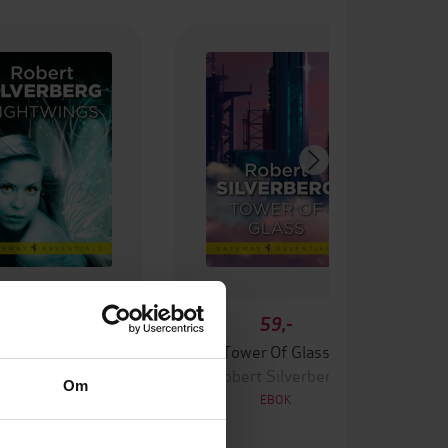
59,-
59,-
Nightwings
Tower Of Glass
bert Silverberg
Robert Silverberg
Om
EBOK
EBOK