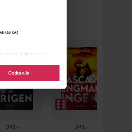
atistiske)
u kan også tilpasse ditt
 eller endre ditt samtykke.
Godta alle
349,-
249,-