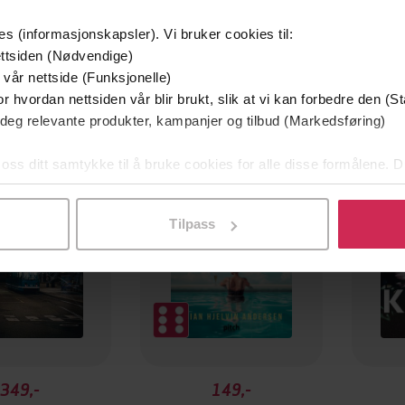
es (informasjonskapsler). Vi bruker cookies til:
ttsiden (Nødvendige)
 vår nettside (Funksjonelle)
r hvordan nettsiden vår blir brukt, slik at vi kan forbedre den (St
mium
Premium
 deg relevante produkter, kampanjer og tilbud (Markedsføring)
g på tilbud
 oss ditt samtykke til å bruke cookies for alle disse formålene. D
l ved å klikke på «Tilpass». Du kan når som helst trekke tilbake
Tilpass
349,-
149,-