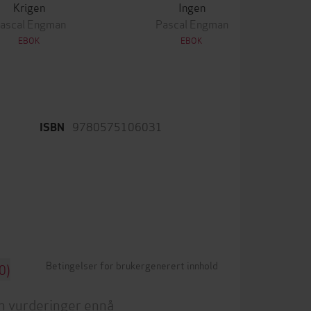
Krigen
Ingen
ascal Engman
Pascal Engman
EBOK
EBOK
9780575106031
ISBN
Betingelser for brukergenerert innhold
0)
n vurderinger ennå