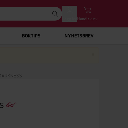
Logg inn
Handlekurv
BOKTIPS
NYHETSBREV
Lukk
×
DARKNESS
ss