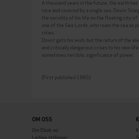
A thousand years in the future, the earth has
race and covered by a single sea. Dovirr Star
the servility of his life on the floating city 
one of the Sea-Lords, who roam the sea as p
cities.
Dovirr gets his wish, but the return of the a
and critically dangerous crises to his new life
sometimes terrible, significance of power.
(First published 1965)
OM OSS
Om Ebok.no
K
Ledige stillinger
S