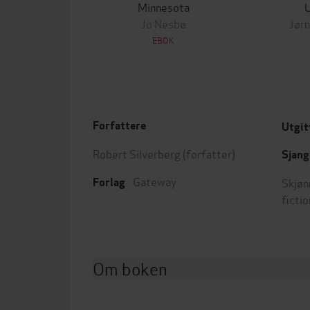
Minnesota
Jo Nesbø
Jørn
EBOK
Forfattere
Utgit
Robert Silverberg
(forfatter)
Sjang
Gateway
Skjøn
Forlag
fictio
Om boken