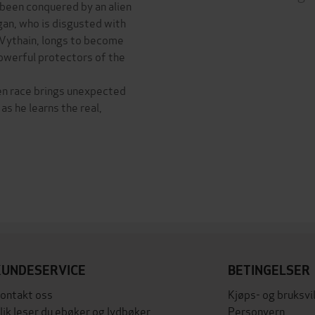
 been conquered by an alien
gan, who is disgusted with
of Vythain, longs to become
owerful protectors of the
lien race brings unexpected
 as he learns the real,
KUNDESERVICE
BETINGELSER
ontakt oss
Kjøps- og bruksvi
lik leser du ebøker og lydbøker
Personvern