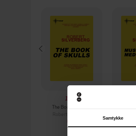
118,-
The Book Of Skulls
Musings 
Robert Silverberg
Rober
Samtykke
EBOK