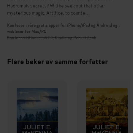
Hadrumals secrets? Will he seek out that other
mysterious magic, Artifice, to counte…
Kan leses i våre gratis apper for iPhone/iPad og Android og i
webleser for Mac/PC
Kan leses i iBooks, på PC, Kindle og PocketBook
Flere bøker av samme forfatter