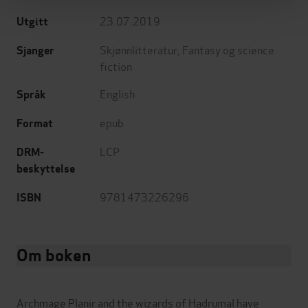
23.07.2019
Utgitt
Skjønnlitteratur
,
Fantasy og science
Sjanger
fiction
English
Språk
epub
Format
LCP
DRM-
beskyttelse
9781473226296
ISBN
Om boken
Archmage Planir and the wizards of Hadrumal have