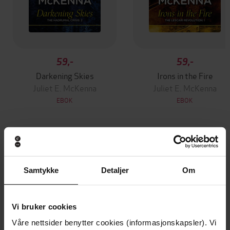
59,-
59,-
Darkening Skies
Irons in the Fire
Juliet E. McKenna
Juliet E. McKenna
EBOK
EBOK
Andre har også kjøpt
Samtykke
Detaljer
Om
Premium
Premium
Vinner av Rivertonprisen
Første gang på tilbud
Vi bruker cookies
Våre nettsider benytter cookies (informasjonskapsler). Vi