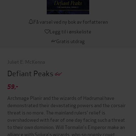
Få varsel ved ny bok av forfatteren
Legg til i ønskeliste
Gratis utdrag
Juliet E. McKenna
Defiant Peaks
59,-
Archmage Planir and the wizards of Hadrumal have
demonstrated their devastating powers and the corsair
threat is no more. The mainland rulers' relief is
overshadowed with fear of one day facing such a threat
to their own dominion. Will Tormalin's Emperor make an
alliance with Solura's wizards, who so openly covet