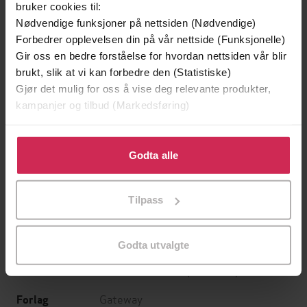
bruker cookies til:
Nødvendige funksjoner på nettsiden (Nødvendige)
Forbedrer opplevelsen din på vår nettside (Funksjonelle)
Gir oss en bedre forståelse for hvordan nettsiden vår blir
brukt, slik at vi kan forbedre den (Statistiske)
Gjør det mulig for oss å vise deg relevante produkter,
kampanjer og tilbud (Markedsføring)
Klikk på «Godta alle» for å gi oss ditt samtykke til å
199,-
349,-
bruke cookies for alle disse formålene. Du kan også
Godta alle
Minnesota
Utskudd
tilpasse ditt samtykke til spesifikke formål ved å klikke
Jo Nesbø
Jørn Lier Horst
på «Tilpass». Du kan når som helst trekke tilbake eller
EBOK
EBOK
Tilpass
endre ditt samtykke.
Godta utvalgte
Juliet E. McKenna
(forfatter)
Forfattere
Gateway
Forlag