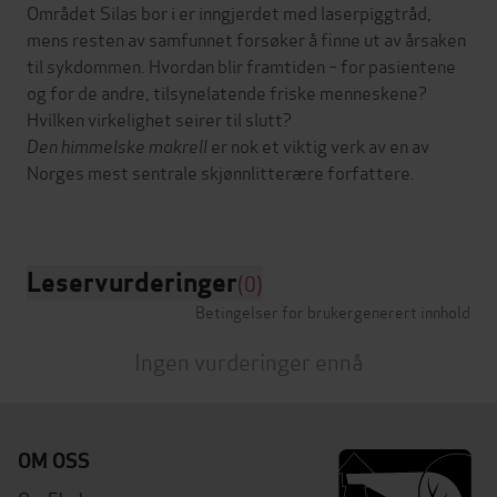
Området Silas bor i er inngjerdet med laserpiggtråd,
mens resten av samfunnet forsøker å finne ut av årsaken
til sykdommen. Hvordan blir framtiden – for pasientene
og for de andre, tilsynelatende friske menneskene?
Hvilken virkelighet seirer til slutt?
Den himmelske makrell
er nok et viktig verk av en av
Norges mest sentrale skjønnlitterære forfattere.
Leservurderinger
(0)
Betingelser for brukergenerert innhold
Ingen vurderinger ennå
OM OSS