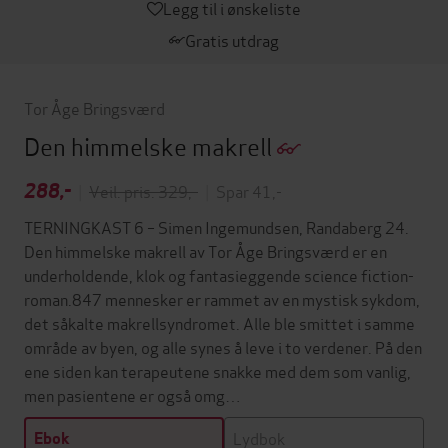
Legg til i ønskeliste
Gratis utdrag
Tor Åge Bringsværd
Den himmelske makrell
288,-
|
Veil. pris: 329,-
|
Spar 41,-
TERNINGKAST 6 – Simen Ingemundsen, Randaberg 24.
Den himmelske makrell av Tor Åge Bringsværd er en
underholdende, klok og fantasieggende science fiction-
roman.847 mennesker er rammet av en mystisk sykdom,
det såkalte makrellsyndromet. Alle ble smittet i samme
område av byen, og alle synes å leve i to verdener. På den
ene siden kan terapeutene snakke med dem som vanlig,
men pasientene er også omg…
Lydbok
Ebok