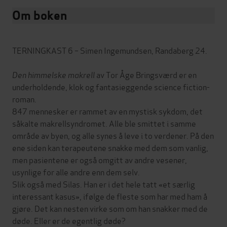
Om boken
TERNINGKAST 6 – Simen Ingemundsen, Randaberg 24.
Den himmelske makrell
av Tor Åge Bringsværd er en
underholdende, klok og fantasieggende science fiction-
roman.
847 mennesker er rammet av en mystisk sykdom, det
såkalte makrellsyndromet. Alle ble smittet i samme
område av byen, og alle synes å leve i to verdener. På den
ene siden kan terapeutene snakke med dem som vanlig,
men pasientene er også omgitt av andre vesener,
usynlige for alle andre enn dem selv.
Slik også med Silas. Han er i det hele tatt «et særlig
interessant kasus», ifølge de fleste som har med ham å
gjøre. Det kan nesten virke som om han snakker med de
døde. Eller er de egentlig døde?