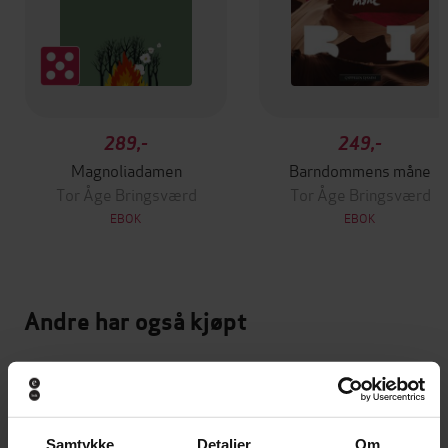
289,-
249,-
Magnoliadamen
Barndommens måne
Tor Åge Bringsværd
Tor Åge Bringsværd
EBOK
EBOK
Andre har også kjøpt
Premium
Premium
Vinner av Rivertonprisen
Samtykke
Detaljer
Om