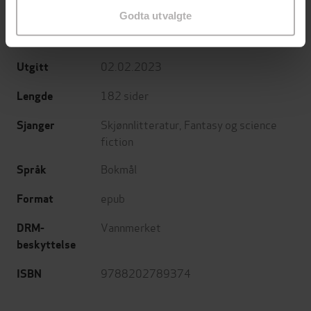
Tor Åge Bringsværd
(forfatter)
Forfattere
Godta utvalgte
Cappelen Damm
Forlag
02.02.2023
Utgitt
182
sider
Lengde
Skjønnlitteratur
,
Fantasy og science
Sjanger
fiction
Bokmål
Språk
epub
Format
Vannmerket
DRM-
beskyttelse
9788202789374
ISBN