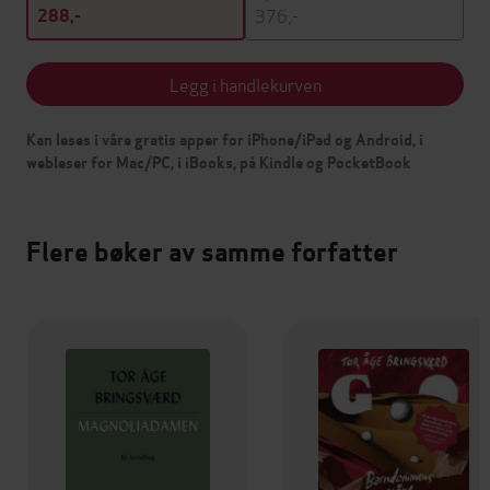
376,-
288,-
Legg i handlekurven
Kan leses i våre gratis apper for iPhone/iPad og Android, i
webleser for Mac/PC, i iBooks, på Kindle og PocketBook
Flere bøker av samme forfatter