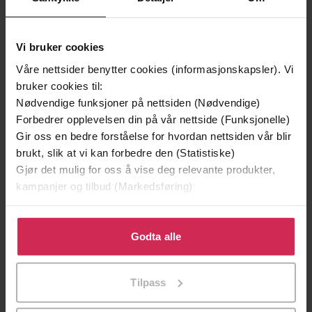
Vi bruker cookies
Våre nettsider benytter cookies (informasjonskapsler). Vi
bruker cookies til:
Nødvendige funksjoner på nettsiden (Nødvendige)
Forbedrer opplevelsen din på vår nettside (Funksjonelle)
Gir oss en bedre forståelse for hvordan nettsiden vår blir
brukt, slik at vi kan forbedre den (Statistiske)
199,-
349,-
Gjør det mulig for oss å vise deg relevante produkter,
Minnesota
Utskudd
kampanjer og tilbud (Markedsføring)
Jo Nesbø
Jørn Lier Horst
EBOK
EBOK
Klikk på «Godta alle» for å gi oss ditt samtykke til å
bruke cookies for alle disse formålene. Du kan også
Godta alle
tilpasse ditt samtykke til spesifikke formål ved å klikke
på «Tilpass». Du kan når som helst trekke tilbake eller
Tilpass
endre ditt samtykke.
roman
Undertittel