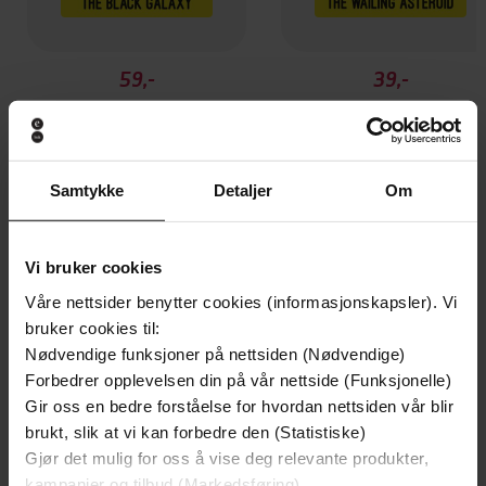
59,-
39,-
The Black Galaxy
The Wailing Asteroid
Murray Leinster
Murray Leinster
EBOK
EBOK
Samtykke
Detaljer
Om
Andre har også kjøpt
Vi bruker cookies
Våre nettsider benytter cookies (informasjonskapsler). Vi
bruker cookies til:
Nødvendige funksjoner på nettsiden (Nødvendige)
Forbedrer opplevelsen din på vår nettside (Funksjonelle)
Gir oss en bedre forståelse for hvordan nettsiden vår blir
brukt, slik at vi kan forbedre den (Statistiske)
Gjør det mulig for oss å vise deg relevante produkter,
kampanjer og tilbud (Markedsføring)