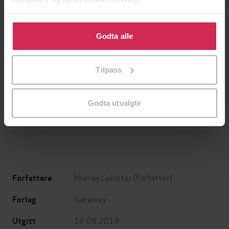
Klikk på «Godta alle» for å gi oss ditt samtykke til å
bruke cookies for alle disse formålene. Du kan også
Godta alle
tilpasse ditt samtykke til spesifikke formål ved å klikke
på «Tilpass». Du kan når som helst trekke tilbake eller
Tilpass
endre ditt samtykke.
249,-
249,-
Doppler
Naiv. Super
Godta utvalgte
Erlend Loe
Erlend Loe
EBOK
EBOK
Murray Leinster
(forfatter)
Forfattere
Gateway
Forlag
19.09.2019
Utgitt