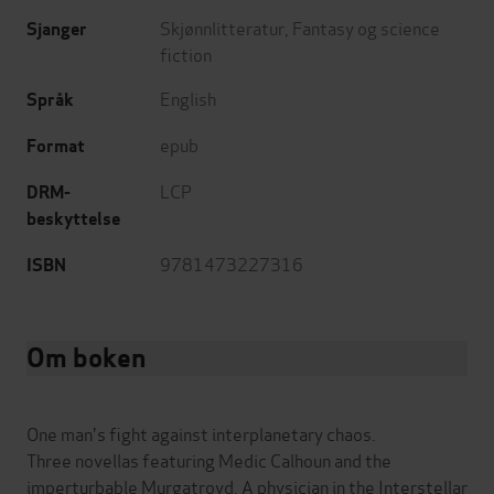
Skjønnlitteratur
,
Fantasy og science
Sjanger
fiction
English
Språk
epub
Format
LCP
DRM-
beskyttelse
9781473227316
ISBN
Om boken
One man's fight against interplanetary chaos.
Three novellas featuring Medic Calhoun and the
imperturbable Murgatroyd. A physician in the Interstellar