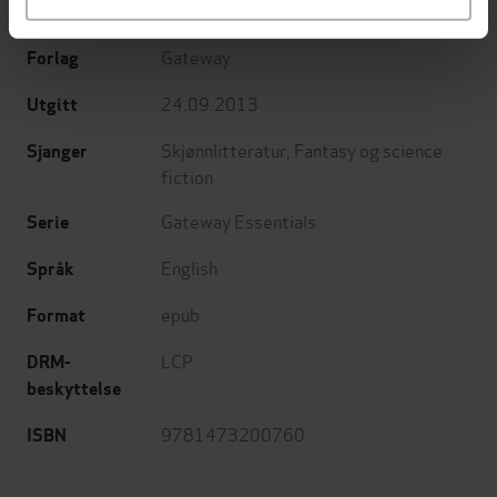
Tricia Sullivan
(forfatter)
Forfattere
Gateway
Forlag
24.09.2013
Utgitt
Skjønnlitteratur
,
Fantasy og science
Sjanger
fiction
Gateway Essentials
Serie
English
Språk
epub
Format
LCP
DRM-
beskyttelse
9781473200760
ISBN