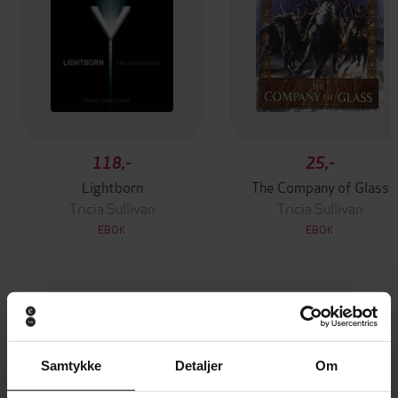
118,-
25,-
Lightborn
The Company of Glass
Tricia Sullivan
Tricia Sullivan
EBOK
EBOK
Andre har også kjøpt
Samtykke
Detaljer
Om