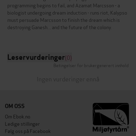
programming begins to fail, and Azamat Marcsson - a
biologist undergoing dream induction - runs riot, Kalypso
must persuade Marcsson to finish the dream which is
destroying Ganesh... and the future of the colony.
Leservurderinger
(0)
Betingelser for brukergenerert innhold
Ingen vurderinger ennå
OM OSS
Om Ebok.no
Ledige stillinger
Følg oss på Facebook