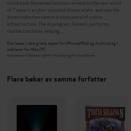
Goodreads ReviewerColonists arrived on the new world
of T'nane in a cyber-assisted dream-state, and now the
dream induction centre is a key piece of colony
infrastructure. The AI program, Ganesh, performs
routine functions, helping…
Kan leses i våre gratis apper for iPhone/iPad og Android og i
webleser for Mac/PC
Kan leses i iBooks, på PC, Kindle og PocketBook
Flere bøker av samme forfatter