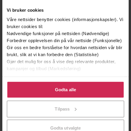
Vi bruker cookies
Våre nettsider benytter cookies (informasjonskapsler). Vi
bruker cookies til:
Nødvendige funksjoner på nettsiden (Nødvendige)
Forbedrer opplevelsen din på vår nettside (Funksjonelle)
Gir oss en bedre forståelse for hvordan nettsiden vår blir
brukt, slik at vi kan forbedre den (Statistiske)
Gjør det mulig for oss å vise deg relevante produkter,
kampanjer og tilbud (Markedsføring)
249,-
249,-
Klikk på «Godta alle» for å gi oss ditt samtykke til å
Naiv. Super
Doppler
bruke cookies for alle disse formålene. Du kan også
Godta alle
Erlend Loe
Erlend Loe
tilpasse ditt samtykke til spesifikke formål ved å klikke
EBOK
EBOK
på «Tilpass». Du kan når som helst trekke tilbake eller
Tilpass
endre ditt samtykke.
Godta utvalgte