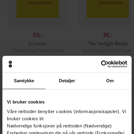
59,-
35,-
In Limbo
The Twilight Realm
Christopher Riche Evans
Christopher Riche Evans
EBOK
EBOK
Samtykke
Detaljer
Om
Andre har også kjøpt
Vi bruker cookies
Premium
Premium
Våre nettsider benytter cookies (informasjonskapsler). Vi
Vinner av Rivertonprisen
Første gang på tilbud
bruker cookies til:
Nødvendige funksjoner på nettsiden (Nødvendige)
Forbedrer opplevelsen din på vår nettside (Funksjonelle)