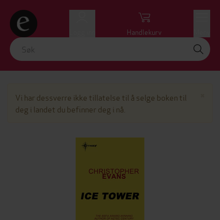
Logg inn
Handlekurv
Meny
Lu
×
Vi har dessverre ikke tillatelse til å selge boken til
deg i landet du befinner deg i nå.