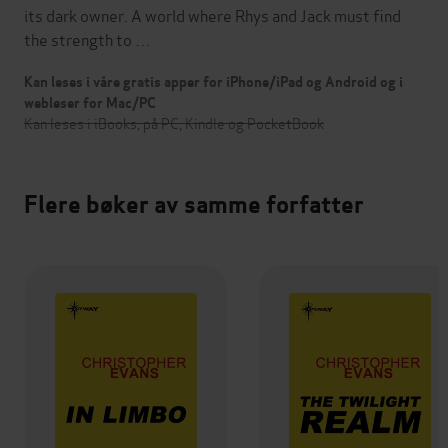
its dark owner. A world where Rhys and Jack must find
the strength to …
Kan leses i våre gratis apper for iPhone/iPad og Android og i
webleser for Mac/PC
Kan leses i iBooks, på PC, Kindle og PocketBook
Flere bøker av samme forfatter