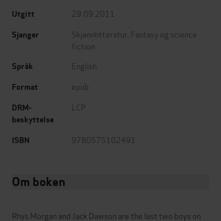
29.09.2011
Utgitt
Skjønnlitteratur
,
Fantasy og science
Sjanger
fiction
English
Språk
epub
Format
LCP
DRM-
beskyttelse
9780575102491
ISBN
Om boken
Rhys Morgan and Jack Dawson are the last two boys on