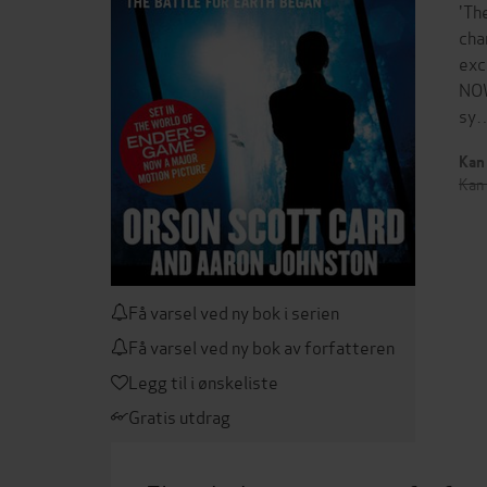
'Th
cha
ex
NOW
sy
Kan 
Kan 
Få varsel ved ny bok i serien
Få varsel ved ny bok av forfatteren
Legg til i ønskeliste
Gratis utdrag