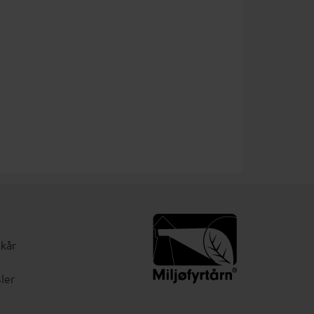
lkår
ler