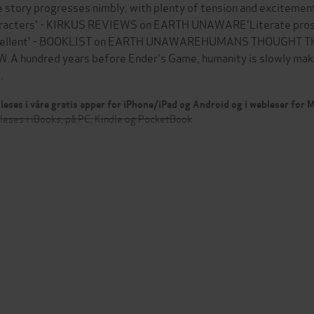
e story progresses nimbly, with plenty of tension and excitemen
racters' - KIRKUS REVIEWS on EARTH UNAWARE'Literate prose an
cellent' - BOOKLIST on EARTH UNAWAREHUMANS THOUGHT T
.A hundred years before Ender's Game, humanity is slowly making
…
leses i våre gratis apper for iPhone/iPad og Android og i webleser for
leses i iBooks, på PC, Kindle og PocketBook