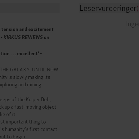
Leservurderinger
(
Inge
f tension and excitement
 -
KIRKUS REVIEWS on
on . . . excellent' -
THE GALAXY. UNTIL NOW.
nity is slowly making its
exploring and mining
deeps of the Kuiper Belt,
ck up a fast-moving object
e of it.
ost important thing to
t's humanity's first contact
out to begin.