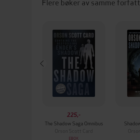
Flere bøker av samme forfat
225,-
The Shadow Saga Omnibus
Shadow
Orson Scott Card
Orson
EBOK