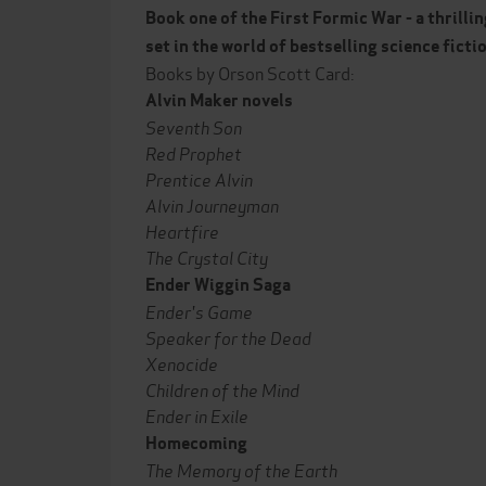
Book one of the First Formic War - a thrilli
set in the world of bestselling science ficti
Books by Orson Scott Card:
Alvin Maker novels
Seventh Son
Red Prophet
Prentice Alvin
Alvin Journeyman
Heartfire
The Crystal City
Ender Wiggin Saga
Ender's Game
Speaker for the Dead
Xenocide
Children of the Mind
Ender in Exile
Homecoming
The Memory of the Earth