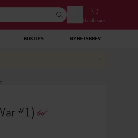
Logg inn
Handlekurv
BOKTIPS
NYHETSBREV
Lukk
×
E
 War #1)