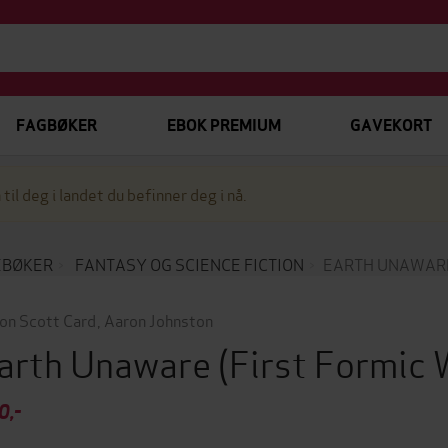
FAGBØKER
EBOK PREMIUM
GAVEKORT
 til deg i landet du befinner deg i nå.
EBØKER
FANTASY OG SCIENCE FICTION
EARTH UNAWAR
on Scott Card
,
Aaron Johnston
arth Unaware
(First Formic
0,-