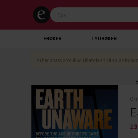
EBØKER
LYDBØKER
Vi har dessverre ikke tillatelse til å selge boken
Ors
E
13