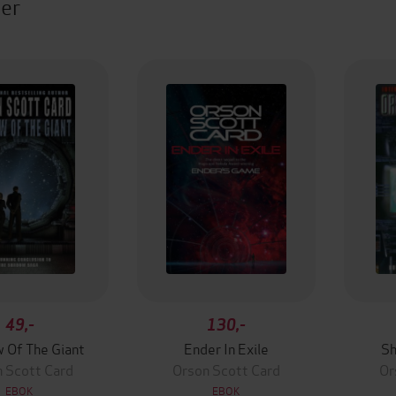
ter
49,-
130,-
 Of The Giant
Ender In Exile
Sh
 Scott Card
Orson Scott Card
Or
EBOK
EBOK