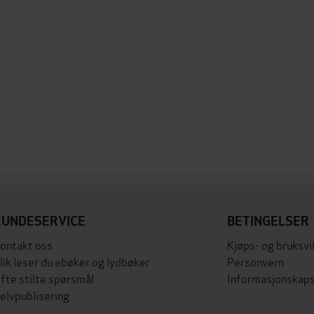
KUNDESERVICE
BETINGELSER
ontakt oss
Kjøps- og bruksvi
lik leser du ebøker og lydbøker
Personvern
fte stilte spørsmål
Informasjonskaps
elvpublisering