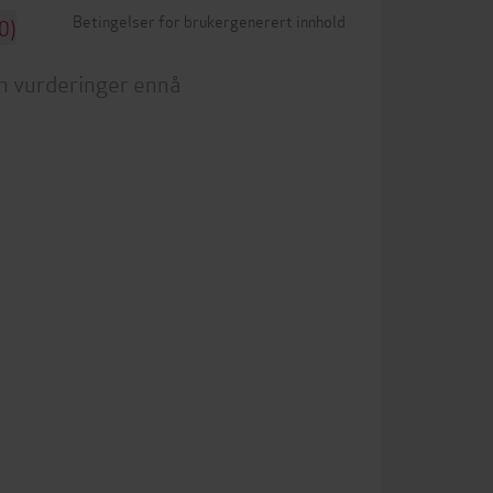
Betingelser for brukergenerert innhold
0)
n vurderinger ennå