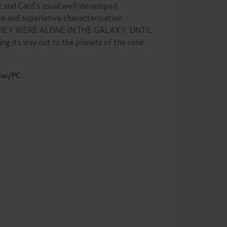
t and Card's usual well-developed
d superlative characterisation . . .
HEY WERE ALONE IN THE GALAXY. UNTIL
 its way out to the planets of the solar
 Mac/PC