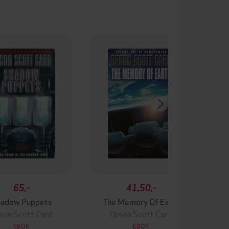
65,-
41,50,-
adow Puppets
The Memory Of Earth
son Scott Card
Orson Scott Card
EBOK
EBOK