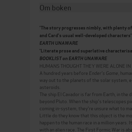
Om boken
'The story progresses nimbly, with plenty o
and Card's usual well-developed characters'
EARTH UNAWARE
'Literate prose and superlative characterisati
BOOKLIST on EARTH UNAWARE
HUMANS THOUGHT THEY WERE ALONE IN 
A hundred years before
Ender's Game
, huma
way out to the planets of the solar system, 
asteroids.
The ship El Cavador is far from Earth, in the 
beyond Pluto. When the ship's telescopes pi
coming in-system, they're unsure what to mak
Little do they know that this object is the m
happen to the human race in a million years. I
with an alien race. The First Formic War is ab