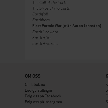
The Call of the Earth
The Ships of the Earth
Earthfall
Earthborn
First Formic War (with Aaron Johnston)
Earth Unaware
Earth Afire
Earth Awakens
OM OSS
Om Ebok.no
K
Ledige stillinger
S
Følg oss på Facebook
O
Følg oss på Instagram
S