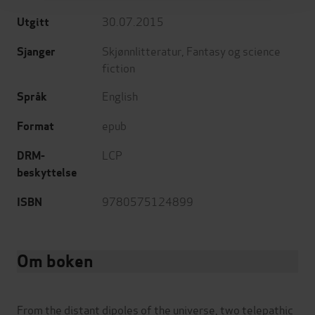
30.07.2015
Utgitt
Skjønnlitteratur
,
Fantasy og science
Sjanger
fiction
English
Språk
epub
Format
LCP
DRM-
beskyttelse
9780575124899
ISBN
Om boken
From the distant dipoles of the universe, two telepathic