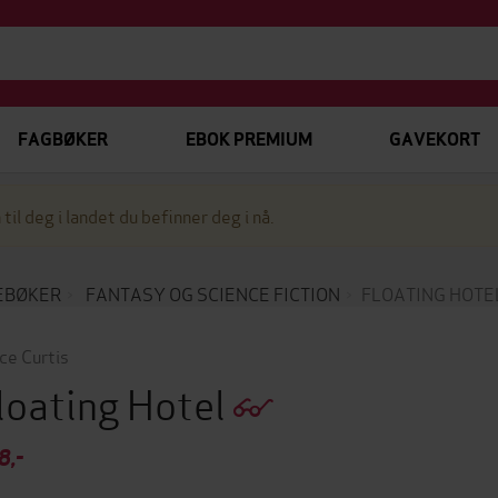
FAGBØKER
EBOK PREMIUM
GAVEKORT
 til deg i landet du befinner deg i nå.
EBØKER
FANTASY OG SCIENCE FICTION
FLOATING HOTE
ce Curtis
loating Hotel
8,-