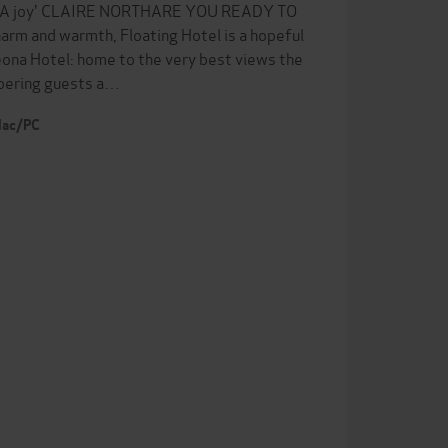
Y'A joy' CLAIRE NORTHARE YOU READY TO
arm and warmth, Floating Hotel is a hopeful
eona Hotel: home to the very best views the
mpering guests a…
 Mac/PC