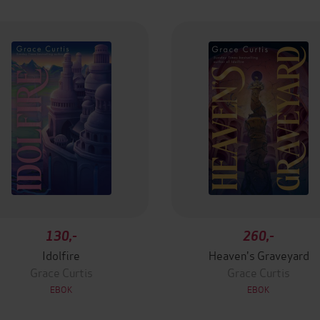
130,-
260,-
Idolfire
Heaven's Graveyard
Grace Curtis
Grace Curtis
EBOK
EBOK