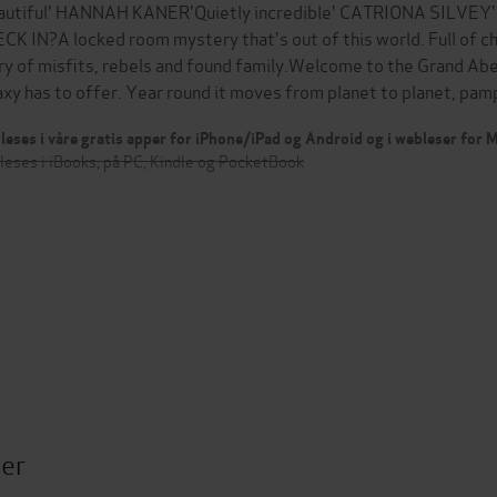
autiful' HANNAH KANER'Quietly incredible' CATRIONA SILVE
CK IN?A locked room mystery that's out of this world. Full of ch
ry of misfits, rebels and found family.Welcome to the Grand Ab
axy has to offer. Year round it moves from planet to planet, pa
leses i våre gratis apper for iPhone/iPad og Android og i webleser for
leses i iBooks, på PC, Kindle og PocketBook
ter