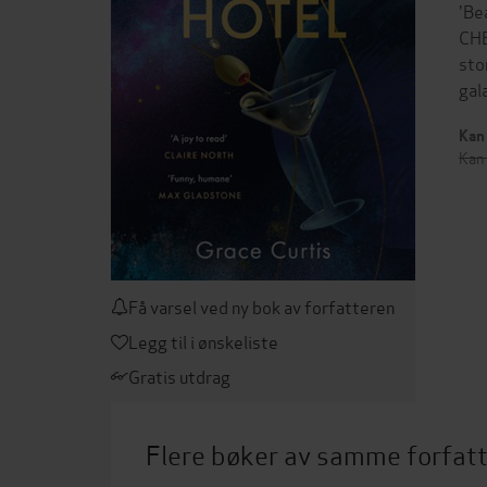
'Be
CHE
sto
gal
Kan 
Kan 
Få varsel ved ny bok av forfatteren
Legg til i ønskeliste
Gratis utdrag
Flere bøker av samme forfat