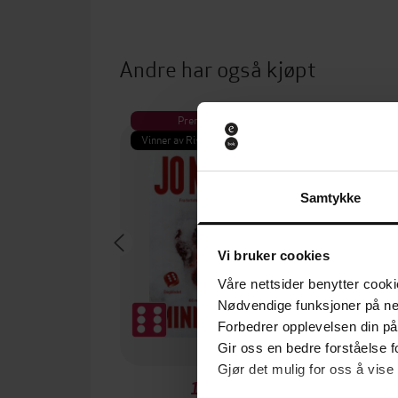
Andre har også kjøpt
Premium
Pre
Vinner av Rivertonprisen
Første gan
Samtykke
Vi bruker cookies
Våre nettsider benytter cooki
Nødvendige funksjoner på ne
Forbedrer opplevelsen din på
Gir oss en bedre forståelse fo
Gjør det mulig for oss å vise
199,-