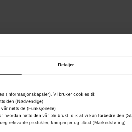
mium
Premium
g på tilbud
Detaljer
es (informasjonskapsler). Vi bruker cookies til:
ttsiden (Nødvendige)
 vår nettside (Funksjonelle)
r hvordan nettsiden vår blir brukt, slik at vi kan forbedre den (St
 deg relevante produkter, kampanjer og tilbud (Markedsføring)
349,-
149,-