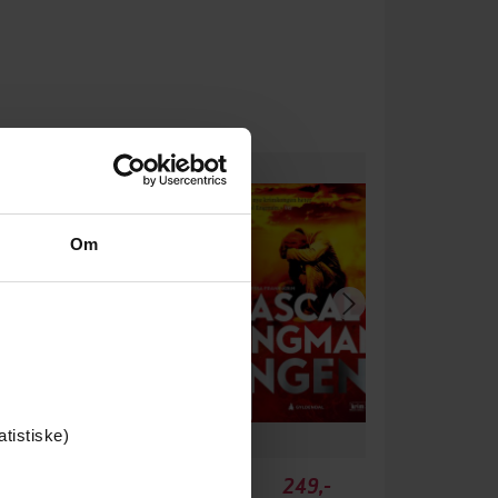
Om
atistiske)
349,-
249,-