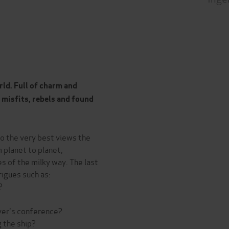
rld. Full of charm and
f misfits, rebels and found
 the very best views the
 planet to planet,
 of the milky way. The last
rigues such as:
?
ver's conference?
g the ship?