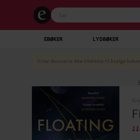
EBØKER
LYDBØKER
Vi har dessverre ikke tillatelse til å selge boken
Gra
F
11