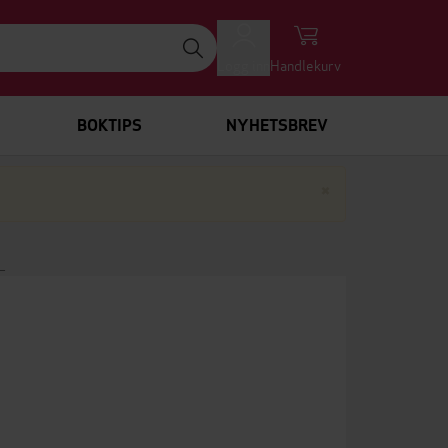
Logg inn
Handlekurv
BOKTIPS
NYHETSBREV
Lukk
×
L