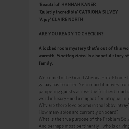
'Beautiful' HANNAH KANER
'Quietly incredible' CATRIONA SILVEY
'A joy' CLAIRE NORTH
ARE YOU READY TO CHECK IN?
A locked room mystery that's out of this wo
warmth,
Floating Hotel
is a hopeful story o
family.
Welcome to the Grand Abeona Hotel: home to
galaxy has to offer. Year round it moves from
pampering guests across the furthest reaches
word in luxury - and a magnet for intrigue. Int
Why are there love poems in the lobby intray
How many spies are currently on board?
What is the true purpose of the Problem Sol
And perhaps most pertinently - who is drivin