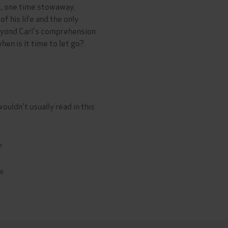
l, one time stowaway,
of his life and the only
beyond Carl's comprehension
hen is it time to let go?
ouldn't usually read in this
⭐
⭐