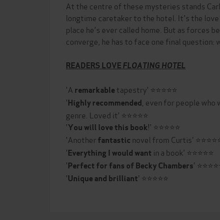
At the centre of these mysteries stands Car
longtime caretaker to the hotel. It's the love 
place he's ever called home. But as forces 
converge, he has to face one final question: w
READERS LOVE
FLOATING HOTEL
'A
tapestry' ⭐⭐⭐⭐⭐
remarkable
'
, even for people who w
Highly recommended
genre. Loved it' ⭐⭐⭐⭐⭐
'
!' ⭐⭐⭐⭐⭐
You will love this book
'Another
novel from Curtis' ⭐⭐⭐⭐
fantastic
'
in a book' ⭐⭐⭐⭐⭐
Everything I would want
'
' ⭐⭐⭐⭐
Perfect for fans of Becky Chambers
'
' ⭐⭐⭐⭐⭐
Unique and brilliant