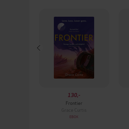
130,-
Frontier
Grace Curtis
EBOK