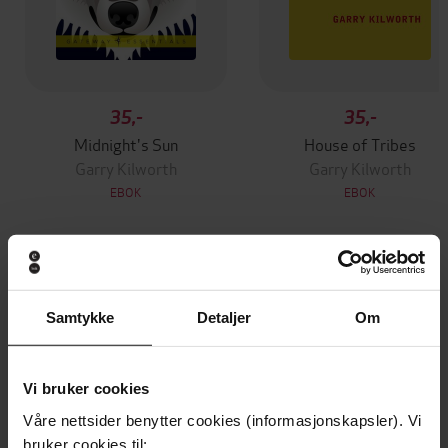
35,-
35,-
Midnight's Sun
House of Tribes
Garry Kilworth
Garry Kilworth
EBOK
EBOK
Andre har også kjøpt
Samtykke
Detaljer
Om
Premium
Premium
Vinner av Rivertonprisen
Første gang på tilbud
Vi bruker cookies
Våre nettsider benytter cookies (informasjonskapsler). Vi
bruker cookies til: