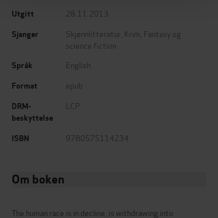
28.11.2013
Utgitt
Skjønnlitteratur
,
Krim
,
Fantasy og
Sjanger
science fiction
English
Språk
epub
Format
LCP
DRM-
beskyttelse
9780575114234
ISBN
Om boken
The human race is in decline, is withdrawing into