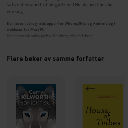
sets out in search of his girlfriend Nicole and finds her
working…
Kan leses i våre gratis apper for iPhone/iPad og Android og i
webleser for Mac/PC
Kan leses i iBooks, på PC, Kindle og PocketBook
Flere bøker av samme forfatter