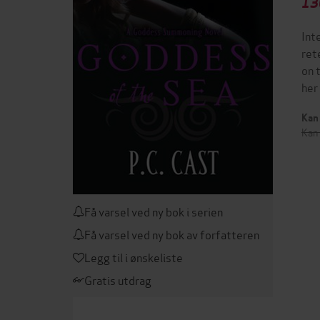
13
Int
ret
on 
her
Kan 
Kan 
Få varsel ved ny bok i serien
Få varsel ved ny bok av forfatteren
Legg til i ønskeliste
Gratis utdrag