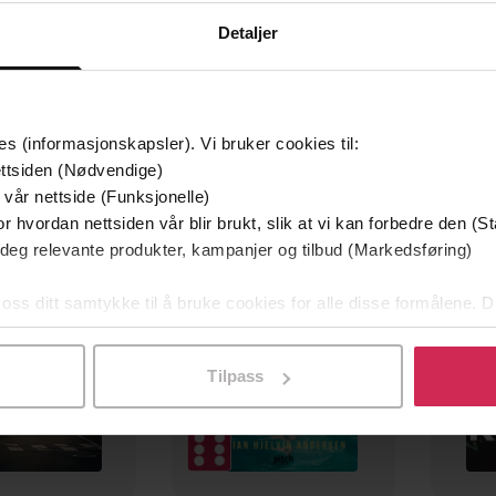
EBOK
EBOK
Detaljer
es (informasjonskapsler). Vi bruker cookies til:
ttsiden (Nødvendige)
 vår nettside (Funksjonelle)
mium
Premium
r hvordan nettsiden vår blir brukt, slik at vi kan forbedre den (St
g på tilbud
 deg relevante produkter, kampanjer og tilbud (Markedsføring)
 oss ditt samtykke til å bruke cookies for alle disse formålene. D
l ved å klikke på «Tilpass». Du kan når som helst trekke tilbake
Tilpass