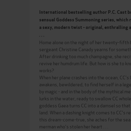
International bestselling author P.C. Cast b
sensual Goddess Summoning series, which r
a sexy, modern twist - original, enthrallin
. . .
Home alone on the night of her twenty-fifth 
sergeant Christine Canady yearns for somethi
After drinking too much champagne, she recit
revive her humdrum life. But how is she to kn
works?
When her plane crashes into the ocean, CC's 
awakens, bewildered, to find herself in a leg
by magic - and in the body of the mythical m
lurks in the water, ready to swallow CC whole.
goddess Gaea turns CC into a damsel so that
land. When a dashing knight comes to CC's res
this dream-come-true, she aches for the sea 
merman who's stolen her heart . . .