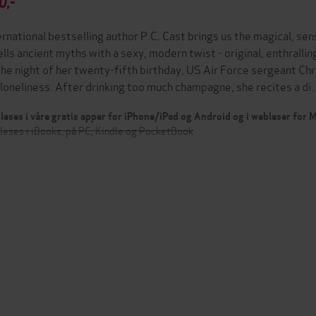
0,-
ernational bestselling author P.C. Cast brings us the magical, 
ells ancient myths with a sexy, modern twist - original, enthralli
the night of her twenty-fifth birthday, US Air Force sergeant Ch
 loneliness. After drinking too much champagne, she recites a d
leses i våre gratis apper for iPhone/iPad og Android og i webleser for
leses i iBooks, på PC, Kindle og PocketBook