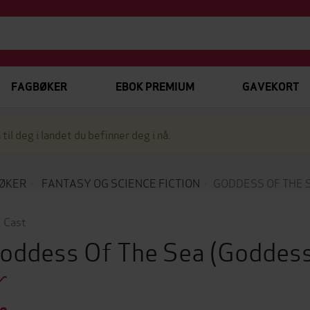
FAGBØKER
EBOK PREMIUM
GAVEKORT
 til deg i landet du befinner deg i nå.
ØKER
FANTASY OG SCIENCE FICTION
GODDESS OF THE 
. Cast
oddess Of The Sea
(Goddes