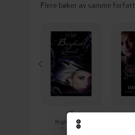
Flere bøker av samme forfat
47,-
Brighid's quest
Afte
P.C. Cast
P