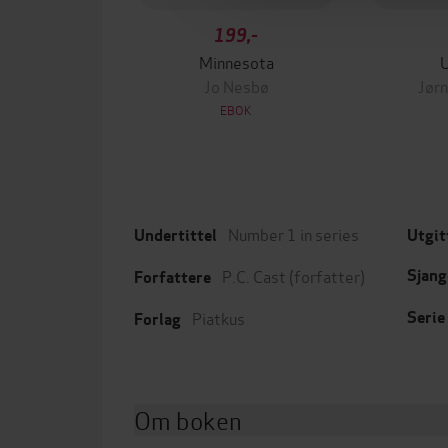
199,-
Minnesota
Jo Nesbø
Jørn
EBOK
Number 1 in series
Undertittel
Utgit
P.C. Cast
(forfatter)
Sjang
Forfattere
Piatkus
Serie
Forlag
Om boken