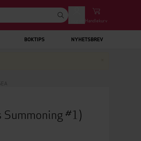
Logg inn
Handlekurv
BOKTIPS
NYHETSBREV
Lukk
×
SEA
s Summoning #1)