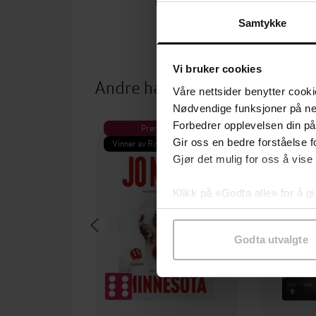
EBOK
Samtykke
Vi bruker cookies
Andre har også kjøpt
Våre nettsider benytter cooki
Nødvendige funksjoner på ne
Forbedrer opplevelsen din på
Premium
Pre
Gir oss en bedre forståelse fo
Vinner av Rivertonprisen
Første gan
Gjør det mulig for oss å vise
Klikk på «Godta alle» for å gi
samtykke til spesifikke formå
Godta utvalgte