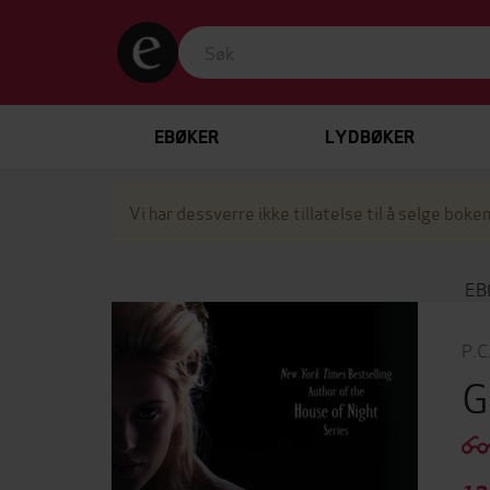
EBØKER
LYDBØKER
Vi har dessverre ikke tillatelse til å selge boken
EB
P.C
G