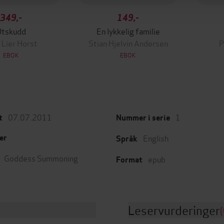
349,-
149,-
Utskudd
En lykkelig familie
 Lier Horst
Stian Hjelvin Andersen
P
EBOK
EBOK
07.07.2011
1
t
Nummer i serie
English
er
Språk
Goddess Summoning
epub
Format
Leservurderinger
(