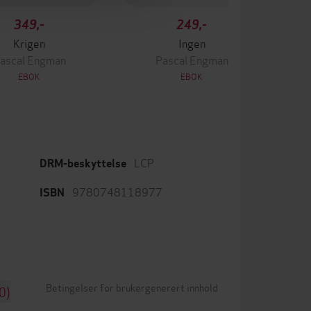
349,-
249,-
Krigen
Ingen
ascal Engman
Pascal Engman
EBOK
EBOK
LCP
DRM-beskyttelse
9780748118977
ISBN
Betingelser for brukergenerert innhold
0)