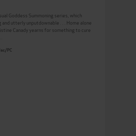
sensual Goddess Summoning series, which
ng and utterly unputdownable . . . Home alone
ristine Canady yearns for something to cure
i…
 Mac/PC