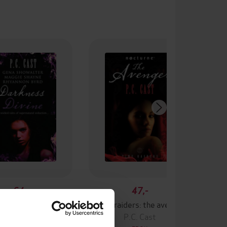
64,-
47,-
arkness divine
Time raiders: the avenger
P.C. Cast
P.C. Cast