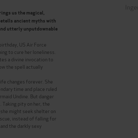
Inge
rings us the magical,
etells ancient myths with
g and utterly unputdownable
birthday, US Air Force
ng to cure her loneliness.
es a divine invocation to
ow the spell actually
life changes forever. She
endary time and place ruled
ermaid Undine. But danger
 Taking pity on her, the
 she might seek shelter on
cue, instead of falling for
and the darkly sexy