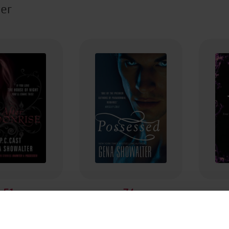
ter
51,-
74,-
r Moonrise
Possessed
D
.C. Cast
P.C. Cast