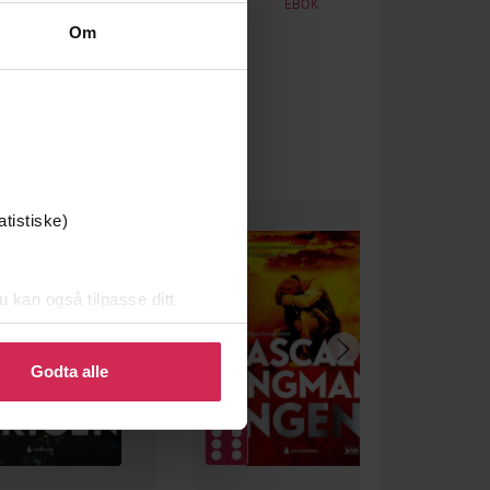
EBOK
EBOK
Om
atistiske)
u kan også tilpasse ditt
 eller endre ditt samtykke.
Godta alle