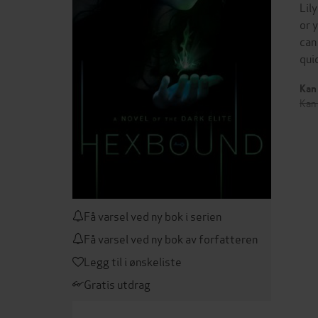
Lil
or 
can
qui
Kan 
Kan 
Få varsel ved ny bok i serien
Få varsel ved ny bok av forfatteren
Legg til i ønskeliste
Gratis utdrag