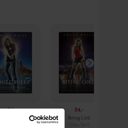
94,-
94,-
House Rules
Biting Cold
Chloe Neill
Chloe Neill