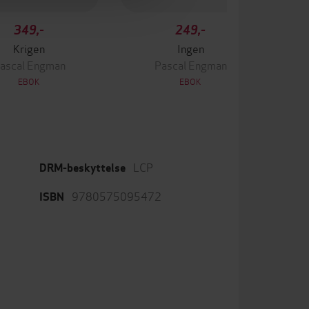
349,-
249,-
Krigen
Ingen
ascal Engman
Pascal Engman
EBOK
EBOK
LCP
DRM-beskyttelse
9780575095472
ISBN