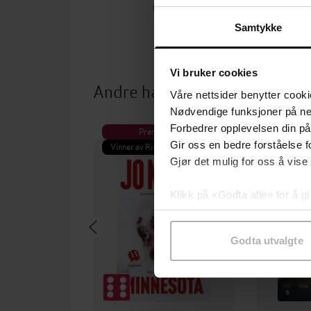
EBOK
Samtykke
Vi bruker cookies
Andre har også kjøpt
Våre nettsider benytter cooki
Nødvendige funksjoner på ne
Forbedrer opplevelsen din på
Premium
Pre
Gir oss en bedre forståelse fo
Vinner av Rivertonprisen
Første gan
Gjør det mulig for oss å vise
Klikk på «Godta alle» for å gi
samtykke til spesifikke formå
Godta utvalgte