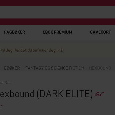
FAGBØKER
EBOK PREMIUM
GAVEKORT
 til deg i landet du befinner deg i nå.
EBØKER
FANTASY OG SCIENCE FICTION
HEXBOUND
oe Neill
exbound
(DARK ELITE)
,-