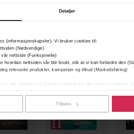
EBOK
EBOK
Detaljer
es (informasjonskapsler). Vi bruker cookies til:
ttsiden (Nødvendige)
 vår nettside (Funksjonelle)
mium
Premium
r hvordan nettsiden vår blir brukt, slik at vi kan forbedre den (St
g på tilbud
 deg relevante produkter, kampanjer og tilbud (Markedsføring)
 oss ditt samtykke til å bruke cookies for alle disse formålene. D
l ved å klikke på «Tilpass». Du kan når som helst trekke tilbake
Tilpass