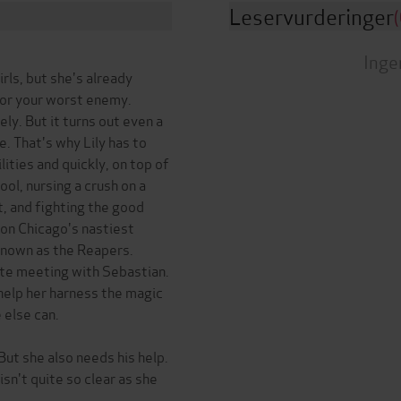
Leservurderinger
(
Inge
irls, but she's already
. or your worst enemy.
ly. But it turns out even a
de. That's why Lily has to
ities and quickly, on top of
ol, nursing a crush on a
, and fighting the good
 on Chicago's nastiest
 known as the Reapers.
vate meeting with Sebastian.
 help her harness the magic
 else can.
 But she also needs his help.
sn't quite so clear as she