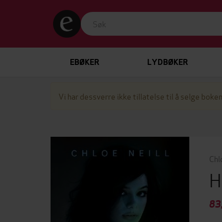
EBØKER
LYDBØKER
Vi har dessverre ikke tillatelse til å selge boken
Chl
H
83