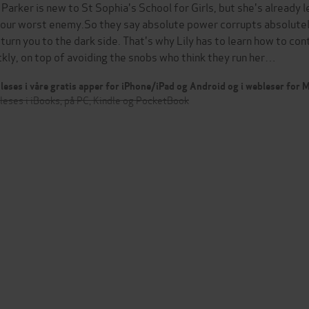
y Parker is new to St Sophia's School for Girls, but she's already 
your worst enemy.So they say absolute power corrupts absolutely. 
 turn you to the dark side. That's why Lily has to learn how to con
ckly, on top of avoiding the snobs who think they run her…
leses i våre gratis apper for iPhone/iPad og Android og i webleser for
leses i iBooks, på PC, Kindle og PocketBook