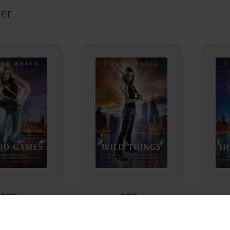
ter
225,-
225,-
ood Games
Wild Things
loe Neill
Chloe Neill