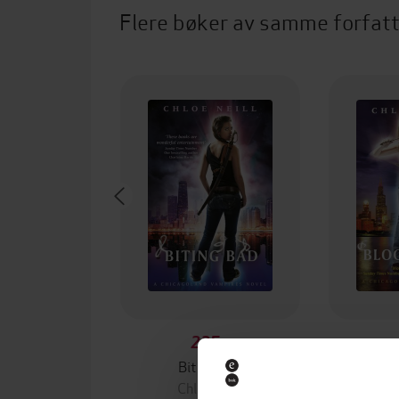
Flere bøker av samme forfat
225,-
Biting Bad
Bl
Chloe Neill
Ch