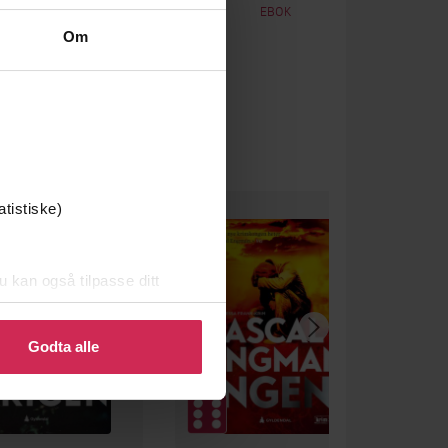
EBOK
EBOK
Om
atistiske)
u kan også tilpasse ditt
 eller endre ditt samtykke.
Godta alle