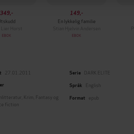
349,-
149,-
Utskudd
En lykkelig familie
 Lier Horst
Stian Hjelvin Andersen
P
EBOK
EBOK
27.01.2011
DARK ELITE
t
Serie
English
er
Språk
nlitteratur
,
Krim
,
Fantasy og
epub
Format
ce fiction