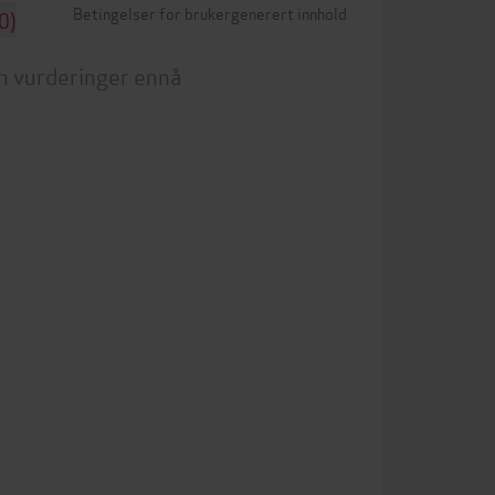
Betingelser for brukergenerert innhold
0)
n vurderinger ennå