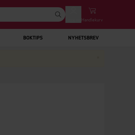
Logg inn
Handlekurv
BOKTIPS
NYHETSBREV
Lukk
×