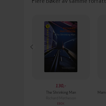
Flere bøker av samme forfat
130,-
The Shrinking Man
Richard Matheson
EBOK