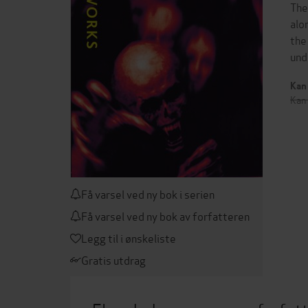
The
alo
the
und
Kan 
Kan 
Få varsel ved ny bok i serien
Få varsel ved ny bok av forfatteren
Legg til i ønskeliste
Gratis utdrag