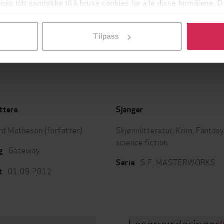
 oss ditt samtykke til å bruke cookies for alle disse formålene. D
399,-
399,-
l ved å klikke på «Tilpass». Du kan når som helst trekke tilbake
Ringenes herre 1
Ringenes herre II
J.R.R. Tolkien
J.R.R. Tolkien
Tilpass
LYDBOK
LYDBOK
ttere
Sjanger
rd Matheson
(forfatter)
Skjønnlitteratur
,
Krim
,
Fantasy
science fiction
Gateway
g
S.F. MASTERWORKS
Serie
01.09.2011
t
Leservurderinger