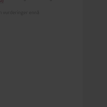
0)
n vurderinger ennå