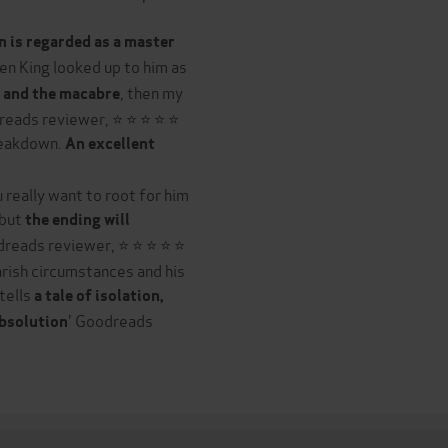
 is regarded as a master
n King looked up to him as
, then my
e and the macabre
dreads reviewer, ⭐ ⭐ ⭐ ⭐ ⭐
reakdown.
An excellent
⭐
u really want to root for him
 but
the ending will
dreads reviewer, ⭐ ⭐ ⭐ ⭐ ⭐
arish circumstances and his
 tells
a tale of isolation,
' Goodreads
absolution