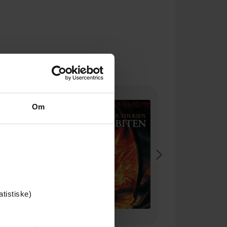
Premium
Om
atistiske)