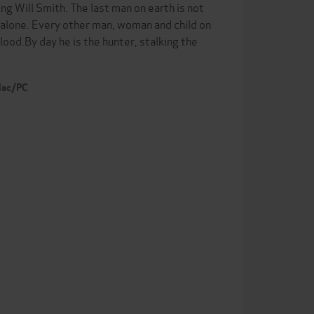
ng Will Smith. The last man on earth is not
not alone. Every other man, woman and child on
lood.By day he is the hunter, stalking the
 Mac/PC