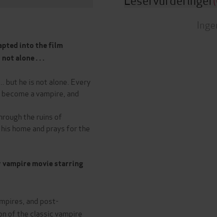
(
Inge
apted into the film
ot alone . . .
.. but he is not alone. Every
s become a vampire, and
hrough the ruins of
n his home and prays for the
r vampire movie starring
vampires, and post-
ion of the classic vampire