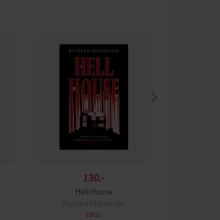
130,-
Hell House
Richard Matheson
EBOK