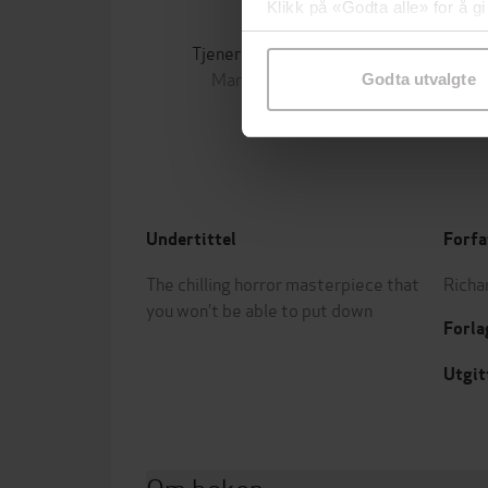
Klikk på «Godta alle» for å gi
169,-
samtykke til spesifikke formå
Tjenerinnens beretning
Margaret Atwood
Godta utvalgte
EBOK
Undertittel
Forfa
The chilling horror masterpiece that
Richa
you won’t be able to put down
Forla
Utgit
Om boken