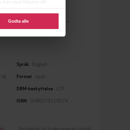
u kan også tilpasse ditt
399,-
 eller endre ditt samtykke.
Hobbiten
J.R.R. Tolkien
Godta alle
LYDBOK
English
Språk
 og
epub
Format
LCP
DRM-beskyttelse
9780575119574
ISBN
Betingelser for brukergenerert innhold