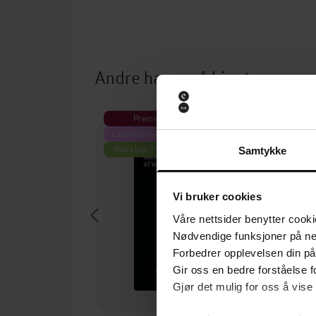
Andre har også kjøpt
Premium
P
Leseklubben på NRK
Boka bak TV-serien
Samtykke
Vi bruker cookies
Våre nettsider benytter cooki
Nødvendige funksjoner på ne
Forbedrer opplevelsen din på
Gir oss en bedre forståelse fo
Gjør det mulig for oss å vise