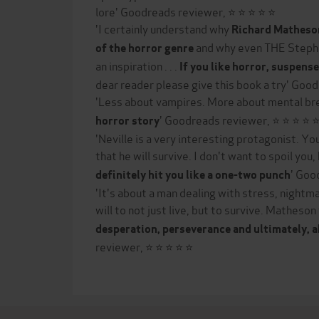
lore' Goodreads reviewer, ⭐ ⭐ ⭐ ⭐ ⭐
'I certainly understand why
Richard Matheson
and why even THE Stephe
of the horror genre
an inspiration . . .
If you like horror, suspens
dear reader please give this book a try' Goo
'Less about vampires. More about mental b
' Goodreads reviewer, ⭐ ⭐ ⭐ ⭐ 
horror story
'Neville is a very interesting protagonist. Yo
that he will survive. I don't want to spoil you,
' Goo
definitely hit you like a one-two punch
'It's about a man dealing with stress, nightm
will to not just live, but to survive. Matheson
desperation, perseverance and ultimately, 
reviewer, ⭐ ⭐ ⭐ ⭐ ⭐