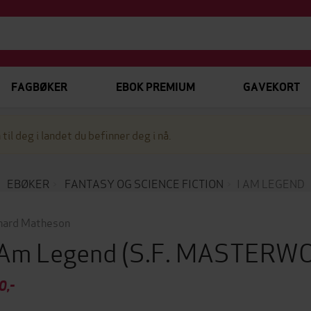
FAGBØKER
EBOK PREMIUM
GAVEKORT
 til deg i landet du befinner deg i nå.
EBØKER
FANTASY OG SCIENCE FICTION
I AM LEGEND
hard Matheson
 Am Legend
(S.F. MASTERW
0,-