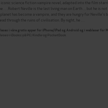
 iconic science fiction vampire novel, adapted into the film starri
ne . . .Robert Neville is the last living man on Earth ... but he is 
 planet has become a vampire, and they are hungry for Neville's b
ead through the ruins of civilisation. By night, he …
leses i våre gratis apper for iPhone/iPad og Android og i webleser for
leses i iBooks, på PC, Kindle og PocketBook