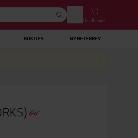
Logg inn
Handlekurv
BOKTIPS
NYHETSBREV
Lukk
×
ORKS)