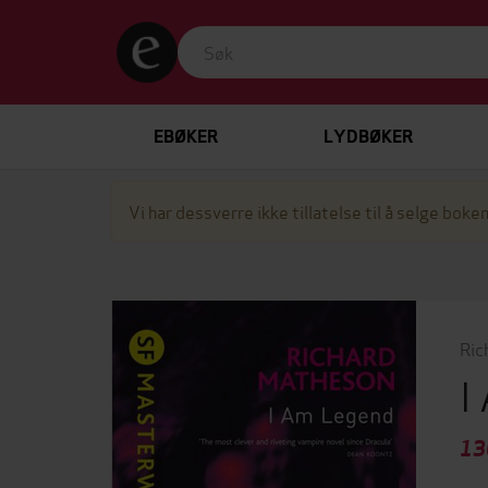
EBØKER
LYDBØKER
Vi har dessverre ikke tillatelse til å selge boken
Ric
I
13