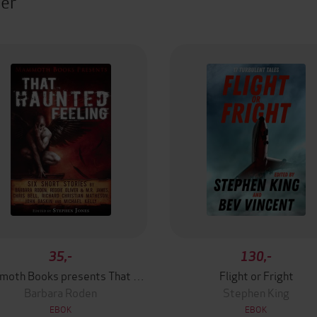
ter
35,-
130,-
Mammoth Books presents That Haunted Feeling
Flight or Fright
Barbara Roden
Stephen King
EBOK
EBOK