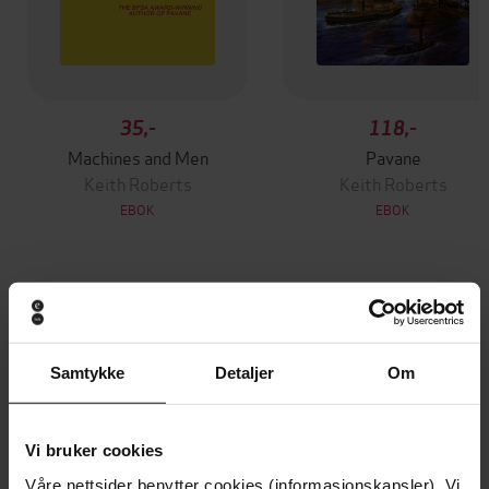
35,-
118,-
Machines and Men
Pavane
Keith Roberts
Keith Roberts
EBOK
EBOK
Andre har også kjøpt
Samtykke
Detaljer
Om
Premium
Premium
Vinner av Rivertonprisen
Første gang på tilbud
Vi bruker cookies
Våre nettsider benytter cookies (informasjonskapsler). Vi