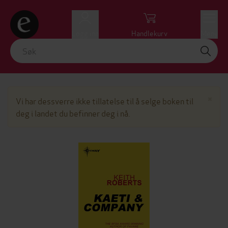
Logg inn
Handlekurv
Meny
Lu
×
Vi har dessverre ikke tillatelse til å selge boken til
deg i landet du befinner deg i nå.