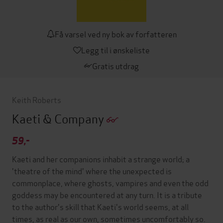
Få varsel ved ny bok av forfatteren
Legg til i ønskeliste
Gratis utdrag
Keith Roberts
Kaeti & Company
59,-
Kaeti and her companions inhabit a strange world; a
'theatre of the mind' where the unexpected is
commonplace, where ghosts, vampires and even the odd
goddess may be encountered at any turn. It is a tribute
to the author's skill that Kaeti's world seems, at all
times, as real as our own, sometimes uncomfortably so.