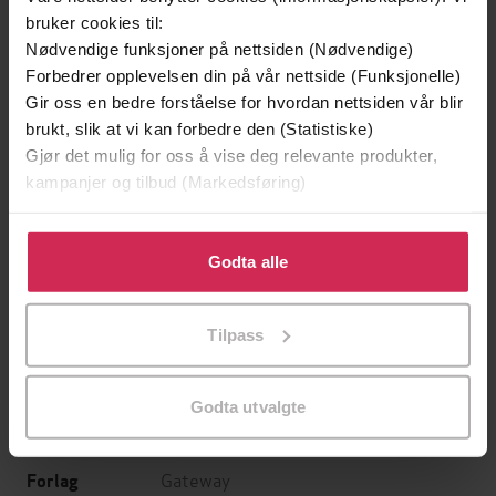
bruker cookies til:
Nødvendige funksjoner på nettsiden (Nødvendige)
Forbedrer opplevelsen din på vår nettside (Funksjonelle)
Gir oss en bedre forståelse for hvordan nettsiden vår blir
brukt, slik at vi kan forbedre den (Statistiske)
Gjør det mulig for oss å vise deg relevante produkter,
kampanjer og tilbud (Markedsføring)
129,-
129,-
Klikk på «Godta alle» for å gi oss ditt samtykke til å
Minnesota
Utskudd
bruke cookies for alle disse formålene. Du kan også
Godta alle
Jo Nesbø
Jørn Lier Horst
tilpasse ditt samtykke til spesifikke formål ved å klikke
EBOK
EBOK
på «Tilpass». Du kan når som helst trekke tilbake eller
Tilpass
endre ditt samtykke.
Godta utvalgte
Keith Roberts
(forfatter)
Forfattere
Gateway
Forlag