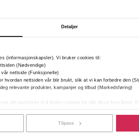
Detaljer
remium
Premium
es (informasjonskapsler). Vi bruker cookies til:
ttsiden (Nødvendige)
 vår nettside (Funksjonelle)
r hvordan nettsiden vår blir brukt, slik at vi kan forbedre den (St
 deg relevante produkter, kampanjer og tilbud (Markedsføring)
 oss ditt samtykke til å bruke cookies for alle disse formålene. D
l ved å klikke på «Tilpass». Du kan når som helst trekke tilbake
Tilpass