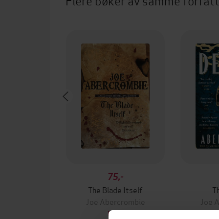
Flere bøker av samme forfat
75,-
The Blade Itself
T
Joe Abercrombie
Joe 
EBOK