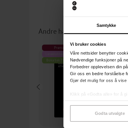
Samtykke
Andre har også kjøpt
Vi bruker cookies
Premium
P
Våre nettsider benytter cooki
Leseklubben på NRK
Boka bak TV-serien
Nødvendige funksjoner på ne
Forbedrer opplevelsen din på
Gir oss en bedre forståelse fo
Gjør det mulig for oss å vise
Klikk på «Godta alle» for å gi
samtykke til spesifikke formå
Godta utvalgte