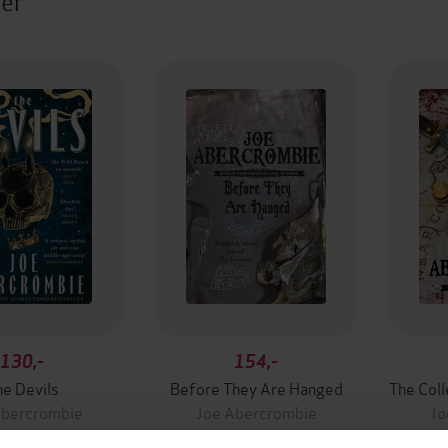
ter
130,-
154,-
he Devils
Before They Are Hanged
Abercrombie
Joe Abercrombie
Jo
EBOK
EBOK