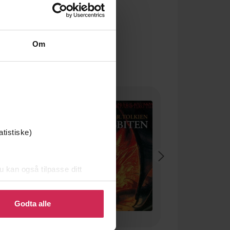
Om
Premium
atistiske)
u kan også tilpasse ditt
 eller endre ditt samtykke.
Godta alle