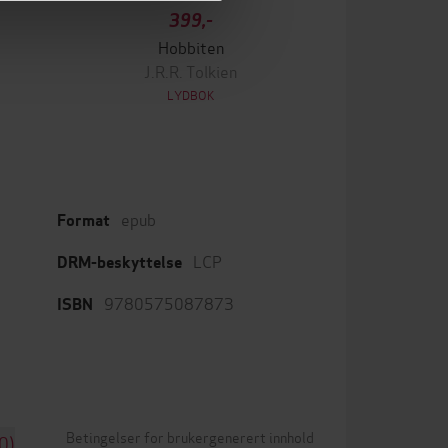
399,-
Hobbiten
J.R.R. Tolkien
LYDBOK
epub
Format
LCP
DRM-beskyttelse
9780575087873
ISBN
Betingelser for brukergenerert innhold
0)