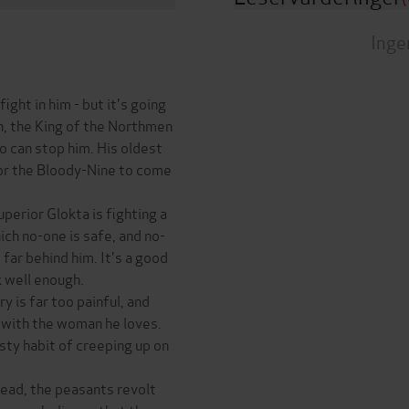
Inge
ght in him - but it's going
th, the King of the Northmen
ho can stop him. His oldest
for the Bloody-Nine to come
perior Glokta is fighting a
ich no-one is safe, and no-
far behind him. It's a good
k well enough.
y is far too painful, and
e with the woman he loves.
asty habit of creeping up on
bead, the peasants revolt