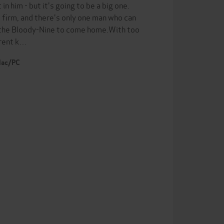
 him - but it's going to be a big one.
s firm, and there's only one man who can
or the Bloody-Nine to come home.With too
erent k…
 Mac/PC