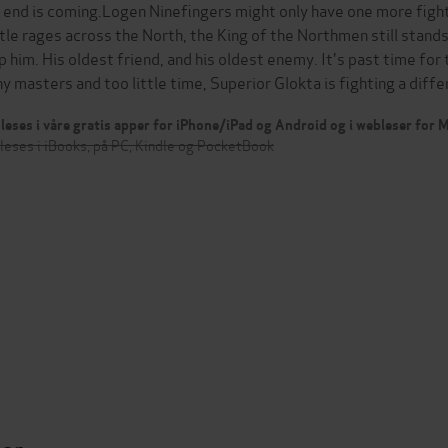
 end is coming.Logen Ninefingers might only have one more fight in
tle rages across the North, the King of the Northmen still stand
p him. His oldest friend, and his oldest enemy. It's past time f
y masters and too little time, Superior Glokta is fighting a diff
leses i våre gratis apper for iPhone/iPad og Android og i webleser for
leses i iBooks, på PC, Kindle og PocketBook