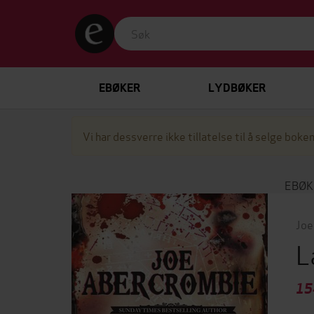
EBØKER
LYDBØKER
Vi har dessverre ikke tillatelse til å selge boken
EBØK
Joe
L
15