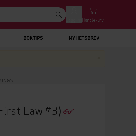
Logg inn
Handlekurv
BOKTIPS
NYHETSBREV
Lukk
×
KINGS
First Law #3)