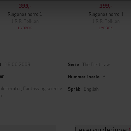
399,-
399,-
Ringenes herre 1
Ringenes herre II
J.R.R. Tolkien
J.R.R. Tolkien
LYDBOK
LYDBOK
18.06.2009
The First Law
t
Serie
3
er
Nummer i serie
nlitteratur
,
Fantasy og science
English
Språk
n
Leservurderinger
(