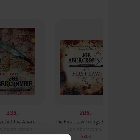
339,-
209,-
The Collected Joe Abercrombie
The First Law Trilogy Boxed Set
e Abercrombie
Joe Abercrombie
EBOK
EBOK