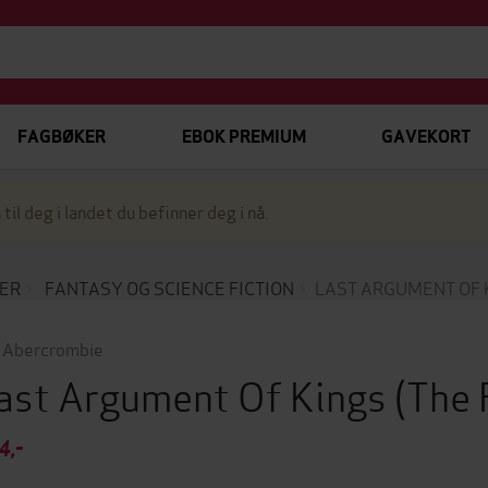
FAGBØKER
EBOK PREMIUM
GAVEKORT
 til deg i landet du befinner deg i nå.
ER
FANTASY OG SCIENCE FICTION
LAST ARGUMENT OF 
 Abercrombie
ast Argument Of Kings
(The 
4,-