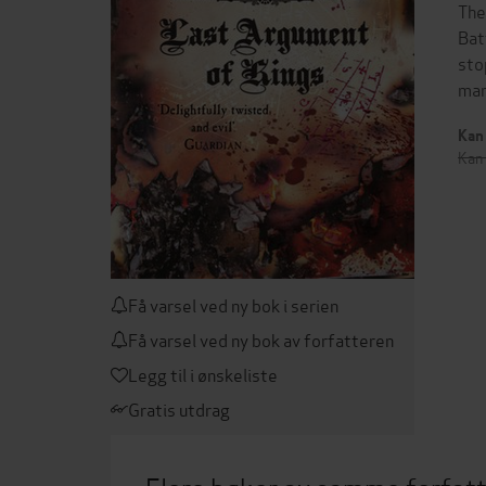
The
Bat
sto
man
Kan 
Kan 
Få varsel ved ny bok i serien
Få varsel ved ny bok av forfatteren
Legg til i ønskeliste
Gratis utdrag