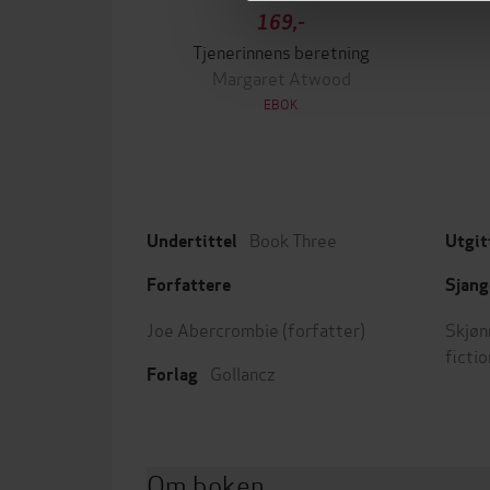
169,-
Tjenerinnens beretning
Margaret Atwood
EBOK
Book Three
Undertittel
Utgit
Forfattere
Sjang
Joe Abercrombie
(forfatter)
Skjøn
fictio
Gollancz
Forlag
Om boken