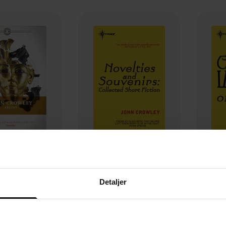
130,-
35,-
Aegypt
Novelties and Souvenirs: Collected Short Fiction
Gre
Detaljer
n Crowley
John Crowley
EBOK
EBOK