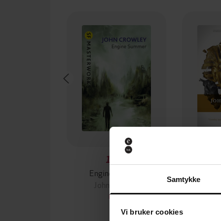
118,-
Engine Summer
Samtykke
John Crowley
Joh
EBOK
Vi bruker cookies