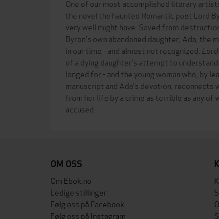
One of our most accomplished literary artist
the novel the haunted Romantic poet Lord By
very well might have. Saved from destruction
Byron's own abandoned daughter, Ada, the m
in our time - and almost not recognized.
Lord
of a dying daughter's attempt to understand
longed for - and the young woman who, by lea
manuscript and Ada's devotion, reconnects w
from her life by a crime as terrible as any of
OM OSS
Om Ebok.no
K
Ledige stillinger
S
Følg oss på Facebook
O
Følg oss på Instagram
S