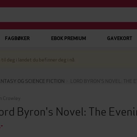
FAGBØKER
EBOK PREMIUM
GAVEKORT
 til deg i landet du befinner deg i nå.
NTASY OG SCIENCE FICTION
LORD BYRON'S NOVEL: THE 
n Crowley
ord Byron's Novel: The Even
,-