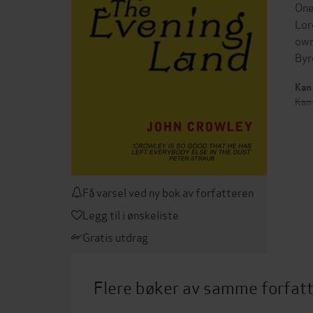
One
Lor
own
Byr
Kan 
Kan 
Få varsel ved ny bok av forfatteren
Legg til i ønskeliste
Gratis utdrag
Flere bøker av samme forfat