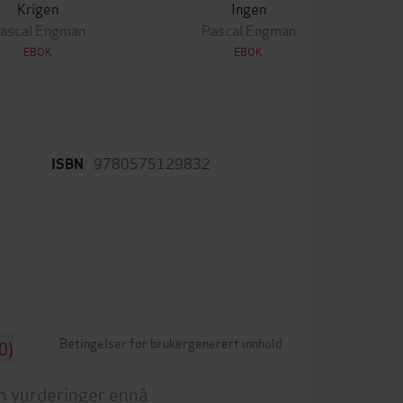
Krigen
Ingen
ascal Engman
Pascal Engman
EBOK
EBOK
9780575129832
ISBN
Betingelser for brukergenerert innhold
0)
n vurderinger ennå