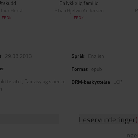
Utskudd
En lykkelig familie
 Lier Horst
Stian Hjelvin Andersen
P
EBOK
EBOK
29.08.2013
English
t
Språk
epub
er
Format
nlitteratur
,
Fantasy og science
LCP
DRM-beskyttelse
n
Leservurderinger
(
Inge