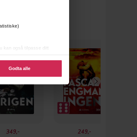
atistiske)
u kan også tilpasse ditt
 eller endre ditt samtykke.
Godta alle
349,-
249,-