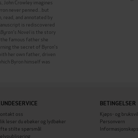
s, John Crowley imagines
ron never penned...but
, read, and annotated by
anuscript is rediscovered
 Byron's Novel
is the story
 the famous father she
rning the secret of Byron's
ith her own father, driven
 which Byron himself was
KUNDESERVICE
BETINGELSER
ontakt oss
Kjøps- og bruksvi
lik leser du ebøker og lydbøker
Personvern
fte stilte spørsmål
Informasjonskaps
elvpublisering