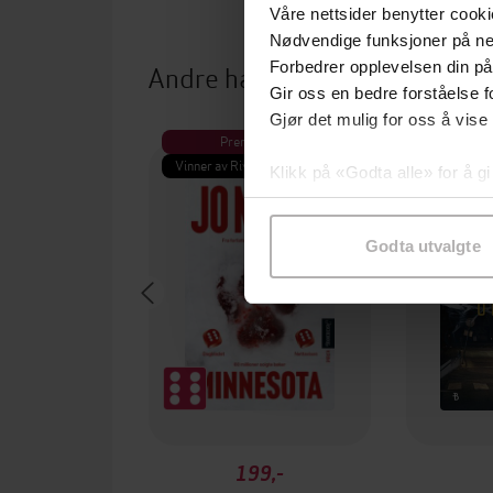
Våre nettsider benytter cooki
Nødvendige funksjoner på ne
Andre har også kjøpt
Forbedrer opplevelsen din på
Gir oss en bedre forståelse fo
Gjør det mulig for oss å vise
Premium
Pre
Vinner av Rivertonprisen
Første gan
Klikk på «Godta alle» for å gi
samtykke til spesifikke formå
Godta utvalgte
199,-