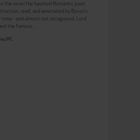
nes the novel the haunted Romantic poet
truction, read, and annotated by Byron's
 time - and almost not recognized. Lord
stand the famous…
 Mac/PC