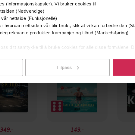
es (informasjonskapsler). Vi bruker cookies til:
ttsiden (Nødvendige)
 vår nettside (Funksjonelle)
r hvordan nettsiden vår blir brukt, slik at vi kan forbedre den (St
 deg relevante produkter, kampanjer og tilbud (Markedsføring)
mium
Premium
g på tilbud
 oss ditt samtykke til å bruke cookies for alle disse formålene. D
l ved å klikke på «Tilpass». Du kan når som helst trekke tilbake
Tilpass
349,-
149,-