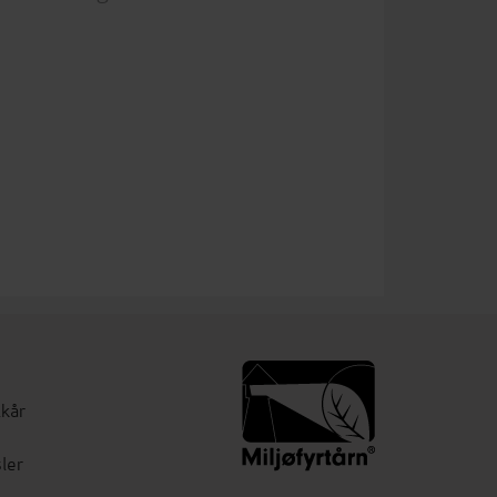
lkår
ler