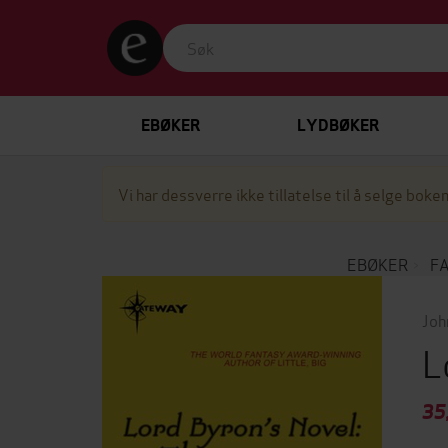
EBØKER
LYDBØKER
Vi har dessverre ikke tillatelse til å selge boken
EBØKER
FA
Joh
L
35