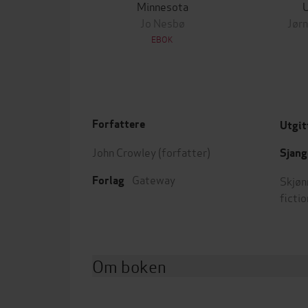
Minnesota
Jo Nesbø
Jørn
EBOK
Forfattere
Utgit
John Crowley
(forfatter)
Sjang
Gateway
Skjøn
Forlag
fictio
Om boken