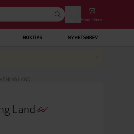
Logg inn
Handlekurv
BOKTIPS
NYHETSBREV
Lukk
×
EVENING LAND
ing Land