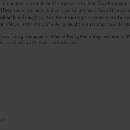
 of our most accomplished literary artists, John Crowley imagi
d Byron never penned...but very well might have. Saved from des
 abandoned daughter, Ada, the manuscript is rediscovered in our
on's Novel is the story of a dying daughter's attempt to under
leses i våre gratis apper for iPhone/iPad og Android og i webleser for
leses i iBooks, på PC, Kindle og PocketBook
ter