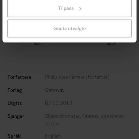
på «Tilpass». Du kan når som helst trekke tilbake eller
Tilpass
endre ditt samtykke.
129,-
129,-
Minnesota
Utskudd
Godta utvalgte
Jo Nesbø
Jørn Lier Horst
EBOK
EBOK
Philip Jose Farmer
(forfatter)
Forfattere
Gateway
Forlag
02.10.2013
Utgitt
Skjønnlitteratur
,
Fantasy og science
Sjanger
fiction
English
Språk