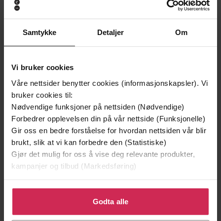
Philip Jose Farmer
Philip Jose Farmer
EBOK
EBOK
Samtykke
Detaljer
Om
Vi bruker cookies
Andre har også kjøpt
Våre nettsider benytter cookies (informasjonskapsler). Vi
bruker cookies til:
Premium
Premium
Nødvendige funksjoner på nettsiden (Nødvendige)
Vinner av Rivertonprisen
Første gang på tilbud
Forbedrer opplevelsen din på vår nettside (Funksjonelle)
Gir oss en bedre forståelse for hvordan nettsiden vår blir
brukt, slik at vi kan forbedre den (Statistiske)
Gjør det mulig for oss å vise deg relevante produkter,
kampanjer og tilbud (Markedsføring)
Klikk på «Godta alle» for å gi oss ditt samtykke til å
bruke cookies for alle disse formålene. Du kan også
Godta alle
tilpasse ditt samtykke til spesifikke formål ved å klikke