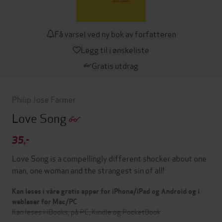
Få varsel ved ny bok av forfatteren
Legg til i ønskeliste
Gratis utdrag
Philip Jose Farmer
Love Song
35,-
Love Song is a compellingly different shocker about one
man, one woman and the strangest sin of all!
Kan leses i våre gratis apper for iPhone/iPad og Android og i
webleser for Mac/PC
Kan leses i iBooks, på PC, Kindle og PocketBook