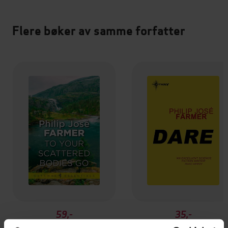
Flere bøker av samme forfatter
59,-
35,-
To Your Scattered Bodies Go
Dare