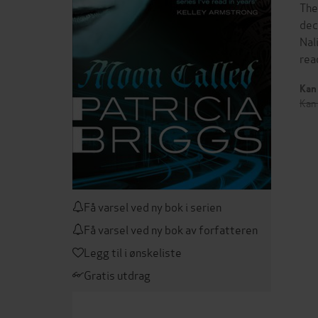
The
dec
Nal
rea
Kan 
Kan 
Få varsel ved ny bok i serien
Få varsel ved ny bok av forfatteren
Legg til i ønskeliste
Gratis utdrag