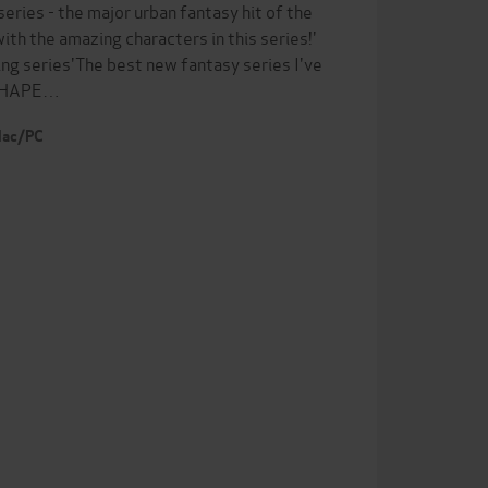
ries - the major urban fantasy hit of the
 with the amazing characters in this series!'
ng series'The best new fantasy series I've
 SHAPE…
 Mac/PC