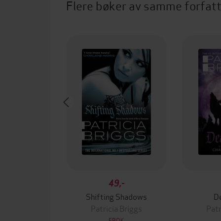
Flere bøker av samme forfat
49,-
Shifting Shadows
D
Patricia Briggs
Patr
EBOK