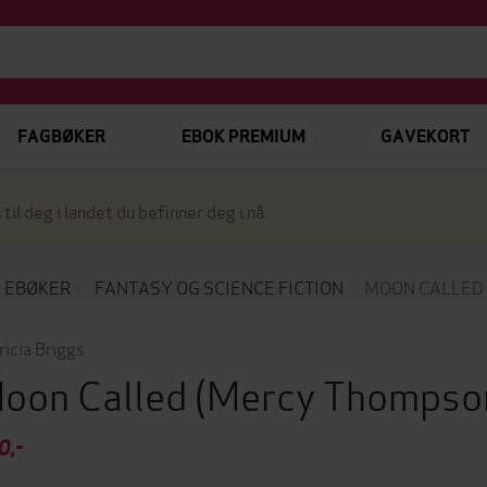
FAGBØKER
EBOK PREMIUM
GAVEKORT
 til deg i landet du befinner deg i nå.
EBØKER
FANTASY OG SCIENCE FICTION
MOON CALLED
ricia Briggs
oon Called
(Mercy Thompso
0,-