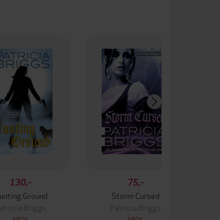
130,-
75,-
unting Ground
Storm Cursed
atricia Briggs
Patricia Briggs
EBOK
EBOK