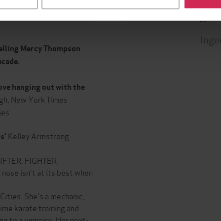
Leservurderinger
(
Inge
elling Mercy Thompson
ecade.
I love hanging out with the
ingh, New York Times
ies
Kelley Armstrong
s'
FTER, FIGHTER
y nose isn't at its best when
Cities. She's a mechanic,
ime karate training and
ng to a vampire. Her next-