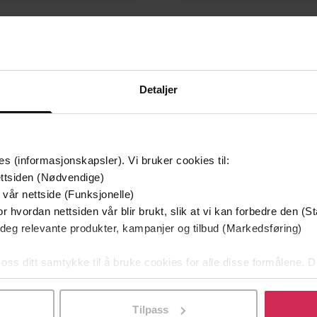
399,-
399,-
Ringenes herre 1
Ringenes herre II
J.R.R. Tolkien
J.R.R. Tolkien
LYDBOK
LYDBOK
Detaljer
Orbit
Mercy Thompson
es (informasjonskapsler). Vi bruker cookies til:
g
Serie
ttsiden (Nødvendige)
04.11.2010
1
t
Nummer i serie
 vår nettside (Funksjonelle)
r hvordan nettsiden vår blir brukt, slik at vi kan forbedre den (St
English
er
Språk
 deg relevante produkter, kampanjer og tilbud (Markedsføring)
nlitteratur
,
Fantasy og science
epub
Format
 oss ditt samtykke til å bruke cookies for alle disse formålene. D
n
l ved å klikke på «Tilpass». Du kan når som helst trekke tilbake
Tilpass