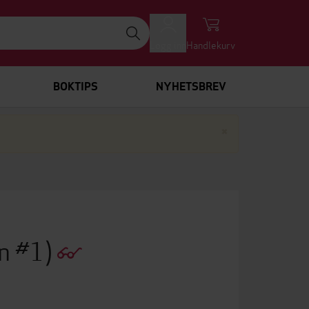
Logg inn
Handlekurv
BOKTIPS
NYHETSBREV
Lukk
×
n #1)