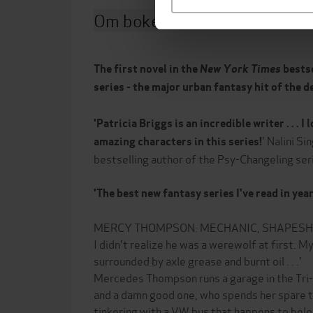
Om boken
The first novel in the
New York Times
bests
series - the major urban fantasy hit of the d
'Patricia Briggs is an incredible writer . . . 
' Nalini S
amazing characters in this series!
bestselling author of the Psy-Changeling ser
'The best new fantasy series I've read in year
MERCY THOMPSON: MECHANIC, SHAPESHI
I didn't realize he was a werewolf at first. M
surrounded by axle grease and burnt oil . . .'
Mercedes Thompson runs a garage in the Tri-
and a damn good one, who spends her spare t
tinkering with a VW bus that happens to belo