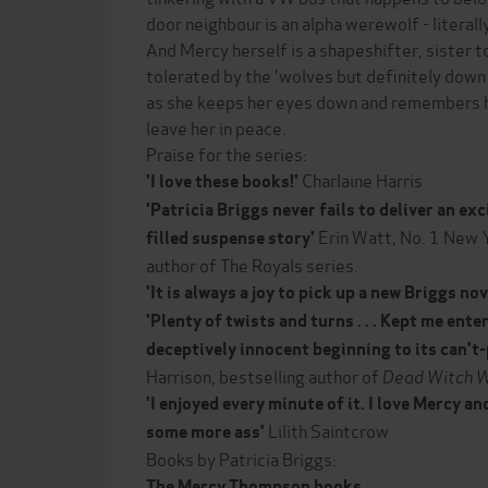
door neighbour is an alpha werewolf - literall
And Mercy herself is a shapeshifter, sister t
tolerated by the 'wolves but definitely down
as she keeps her eyes down and remembers he
leave her in peace.
Praise for the series:
Charlaine Harris
'I love these books!'
'Patricia Briggs never fails to deliver an ex
Erin Watt, No. 1 New 
filled suspense story'
author of The Royals series.
'It is always a joy to pick up a new Briggs nov
'Plenty of twists and turns . . . Kept me ente
deceptively innocent beginning to its can't
Harrison, bestselling author of
Dead Witch W
'I enjoyed every minute of it. I love Mercy an
Lilith Saintcrow
some more ass'
Books by Patricia Briggs:
The Mercy Thompson books