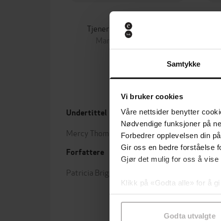
169,-
Tjenerinnens beretning
Margaret Atwood
EBOK
Samtykke
Vi bruker cookies
Undertittel
Våre nettsider benytter cooki
Forla
Nødvendige funksjoner på ne
Mercy Thompson: Book 1
Utgit
Forbedrer opplevelsen din på
Gir oss en bedre forståelse fo
Forfattere
Sjang
Gjør det mulig for oss å vise
Patricia Briggs
(forfatter)
Skjøn
Klikk på «Godta alle» for å gi
fictio
samtykke til spesifikke formå
Godta utvalgte