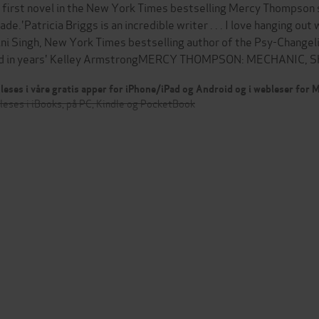
 first novel in the New York Times bestselling Mercy Thompson se
ade.'Patricia Briggs is an incredible writer . . . I love hanging out
ini Singh, New York Times bestselling author of the Psy-Changeli
d in years' Kelley ArmstrongMERCY THOMPSON: MECHANIC,
leses i våre gratis apper for iPhone/iPad og Android og i webleser for
leses i iBooks, på PC, Kindle og PocketBook