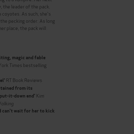
y, the leader of the pack.
o coyotes. As such, she's
 the pecking order. As long
r place, the pack will
citing, magic and fable
York Times bestselling
RT Book Reviews
el'
rtained from its
Kim
-put-it-down end'
alking
d can't wait for her to kick