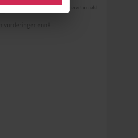
Betingelser for brukergenerert innhold
0)
n vurderinger ennå