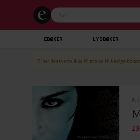
EBØKER
LYDBØKER
Vi har dessverre ikke tillatelse til å selge boken
Pat
M
13