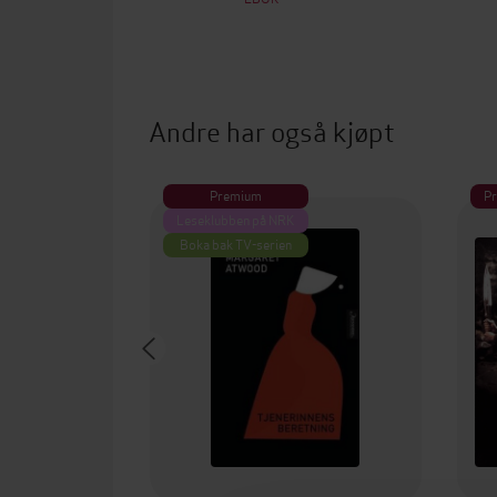
Andre har også kjøpt
Premium
P
Leseklubben på NRK
Boka bak TV-serien