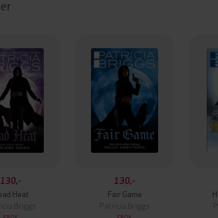
ter
130,-
130,-
ead Heat
Fair Game
H
icia Briggs
Patricia Briggs
P
EBOK
EBOK