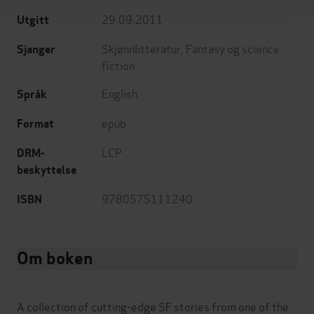
29.09.2011
Utgitt
Skjønnlitteratur
,
Fantasy og science
Sjanger
fiction
English
Språk
epub
Format
LCP
DRM-
beskyttelse
9780575111240
ISBN
Om boken
A collection of cutting-edge SF stories from one of the