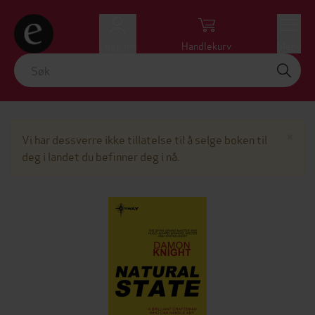
Logg inn
Handlekurv
Meny
Lu
×
Vi har dessverre ikke tillatelse til å selge boken til
deg i landet du befinner deg i nå.