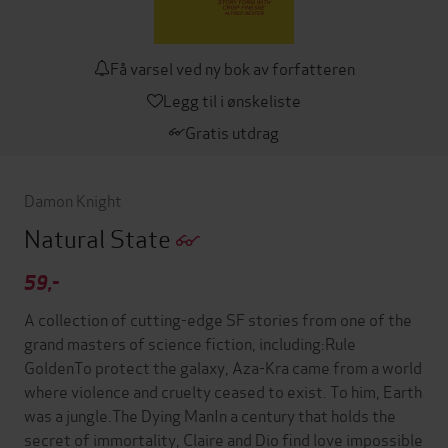
Få varsel ved ny bok av forfatteren
Legg til i ønskeliste
Gratis utdrag
Damon Knight
Natural State
59,-
A collection of cutting-edge SF stories from one of the
grand masters of science fiction, including:Rule
GoldenTo protect the galaxy, Aza-Kra came from a world
where violence and cruelty ceased to exist. To him, Earth
was a jungle.The Dying ManIn a century that holds the
secret of immortality, Claire and Dio find love impossible