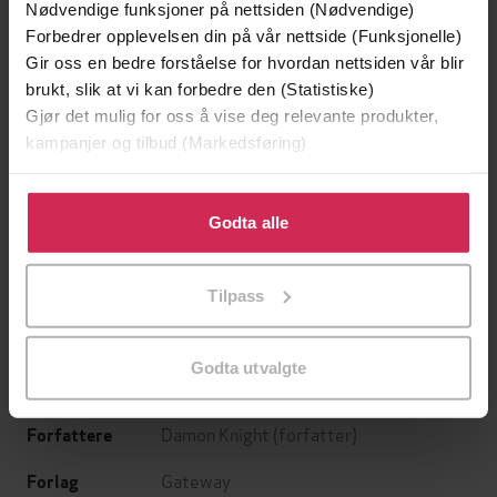
Nødvendige funksjoner på nettsiden (Nødvendige)
Forbedrer opplevelsen din på vår nettside (Funksjonelle)
Gir oss en bedre forståelse for hvordan nettsiden vår blir
brukt, slik at vi kan forbedre den (Statistiske)
Gjør det mulig for oss å vise deg relevante produkter,
kampanjer og tilbud (Markedsføring)
Klikk på «Godta alle» for å gi oss ditt samtykke til å
bruke cookies for alle disse formålene. Du kan også
Godta alle
249,-
249,-
tilpasse ditt samtykke til spesifikke formål ved å klikke
Doppler
Naiv. Super
på «Tilpass». Du kan når som helst trekke tilbake eller
Erlend Loe
Erlend Loe
Tilpass
endre ditt samtykke.
EBOK
EBOK
Godta utvalgte
Damon Knight
(forfatter)
Forfattere
Gateway
Forlag