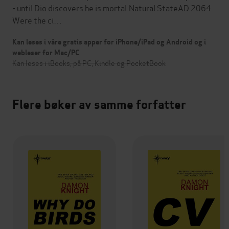
- until Dio discovers he is mortal.Natural StateAD 2064.
Were the ci…
Kan leses i våre gratis apper for iPhone/iPad og Android og i
webleser for Mac/PC
Kan leses i iBooks, på PC, Kindle og PocketBook
Flere bøker av samme forfatter