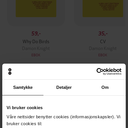
59,-
35,-
Why Do Birds
CV
Damon Knight
Damon Knight
EBOK
EBOK
Andre har også kjøpt
Samtykke
Detaljer
Om
Vi bruker cookies
Våre nettsider benytter cookies (informasjonskapsler). Vi
bruker cookies til: