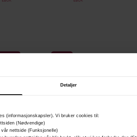
mium
Premium
g på tilbud
Detaljer
es (informasjonskapsler). Vi bruker cookies til:
ttsiden (Nødvendige)
 vår nettside (Funksjonelle)