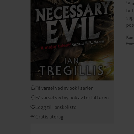
'A 
bet
sup
pos
Kan 
Kan 
Få varsel ved ny bok i serien
Få varsel ved ny bok av forfatteren
Legg til i ønskeliste
Gratis utdrag