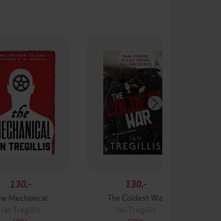
130,-
130,-
he Mechanical
The Coldest War
Ian Tregillis
Ian Tregillis
EBOK
EBOK