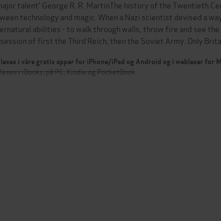
major talent' George R. R. MartinThe history of the Twentieth Ce
ween technology and magic. When a Nazi scientist devised a wa
ernatural abilities - to walk through walls, throw fire and see th
session of first the Third Reich, then the Soviet Army. Only Brit
leses i våre gratis apper for iPhone/iPad og Android og i webleser for
leses i iBooks, på PC, Kindle og PocketBook