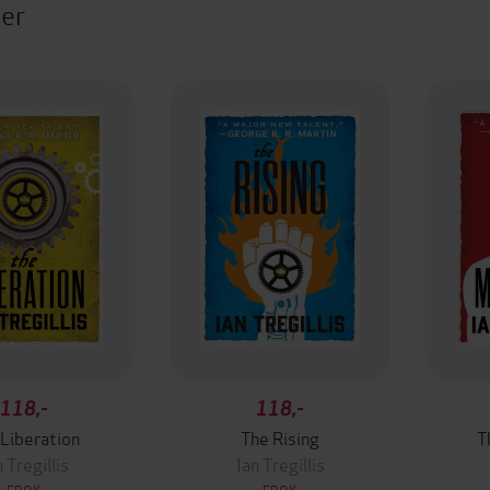
ter
118,-
118,-
 Liberation
The Rising
T
n Tregillis
Ian Tregillis
EBOK
EBOK