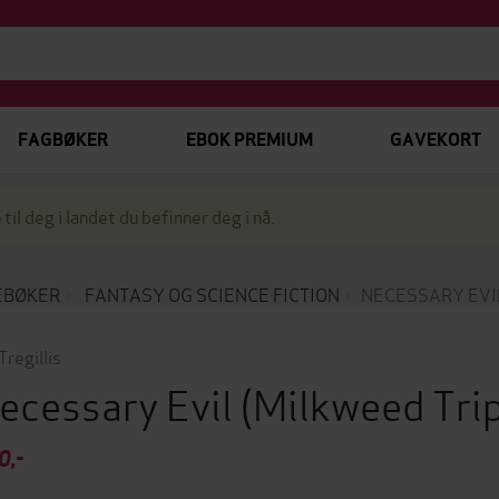
FAGBØKER
EBOK PREMIUM
GAVEKORT
 til deg i landet du befinner deg i nå.
EBØKER
FANTASY OG SCIENCE FICTION
NECESSARY EVI
Tregillis
ecessary Evil
(Milkweed Tri
0,-