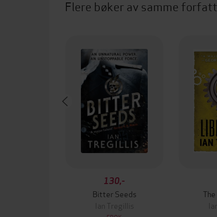
Flere bøker av samme forfat
130,-
Bitter Seeds
The
Ian Tregillis
Ia
EBOK