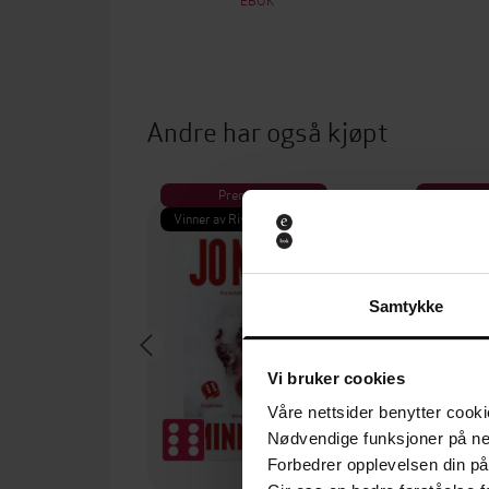
Andre har også kjøpt
Premium
Pre
Vinner av Rivertonprisen
Første gan
Samtykke
Vi bruker cookies
Våre nettsider benytter cooki
Nødvendige funksjoner på ne
Forbedrer opplevelsen din på