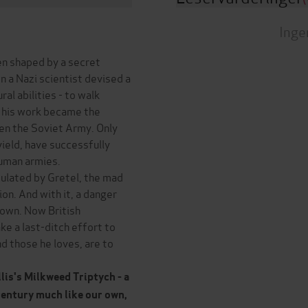
Inge
en shaped by a secret
 a Nazi scientist devised a
l abilities - to walk
- his work became the
hen the Soviet Army. Only
yield, have successfully
uman armies.
pulated by Gretel, the mad
on. And with it, a danger
nown. Now British
e a last-ditch effort to
nd those he loves, are to
illis's Milkweed Triptych - a
century much like our own,