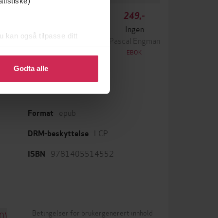
atistiske)
349,-
249,-
Krigen
Ingen
u kan også tilpasse ditt
ascal Engman
Pascal Engman
 eller endre ditt samtykke.
EBOK
EBOK
Godta alle
epub
Format
LCP
DRM-beskyttelse
9781405514552
ISBN
Betingelser for brukergenerert innhold
0)