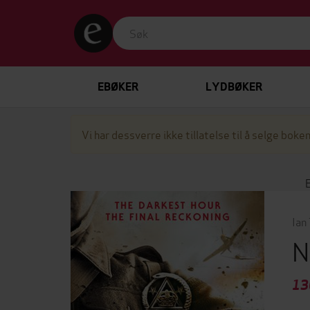
EBØKER
LYDBØKER
Vi har dessverre ikke tillatelse til å selge boken
Ian 
N
13