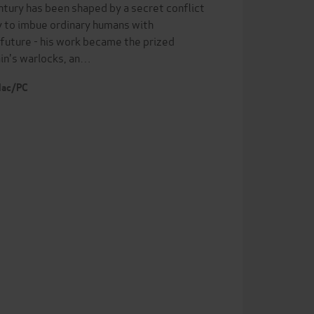
ntury has been shaped by a secret conflict
y to imbue ordinary humans with
e future - his work became the prized
ain's warlocks, an…
 Mac/PC