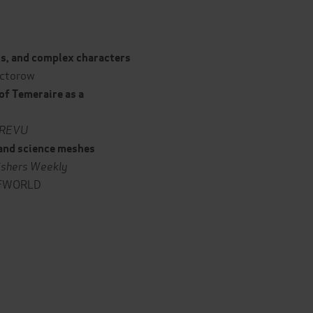
ns, and complex characters
octorow
of Temeraire as a
REVU
c and science meshes
ishers Weekly
FWORLD