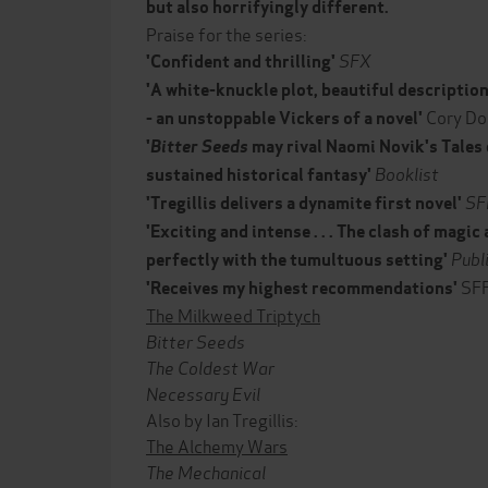
but also horrifyingly different.
Praise for the series:
SFX
'Confident and thrilling'
'A white-knuckle plot, beautiful descriptio
Cory D
- an unstoppable Vickers of a novel'
'
Bitter
Seeds
may rival Naomi Novik's Tales 
Booklist
sustained historical fantasy'
SF
'Tregillis delivers a dynamite first novel'
'Exciting and intense . . . The clash of magi
Publ
perfectly with the tumultuous setting'
SF
'Receives my highest recommendations'
The Milkweed Triptych
Bitter Seeds
The Coldest War
Necessary Evil
Also by Ian Tregillis:
The Alchemy Wars
The Mechanical