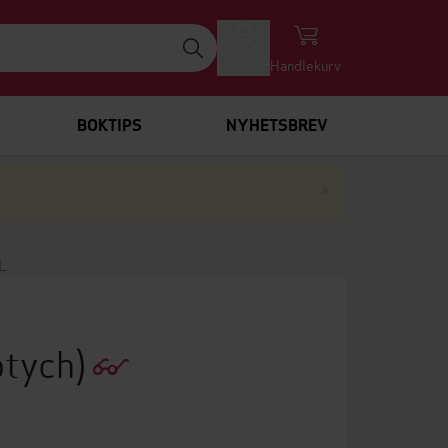
Logg inn
Handlekurv
BOKTIPS
NYHETSBREV
Lukk
×
L
ptych)