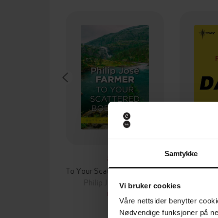
Samtykke
59,-
To Your Scattered Bodies Go
Philip Jose Farmer
Phili
Vi bruker cookies
EBOK
Våre nettsider benytter cooki
Nødvendige funksjoner på ne