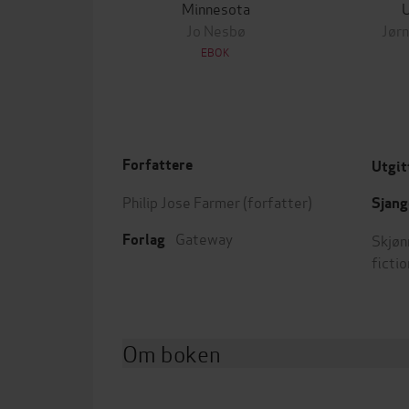
Minnesota
Jo Nesbø
Jørn
EBOK
Forfattere
Utgit
Philip Jose Farmer
(forfatter)
Sjang
Gateway
Skjøn
Forlag
fictio
Om boken