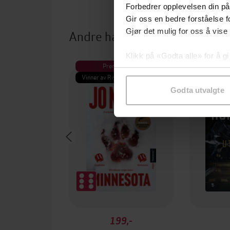
Forbedrer opplevelsen din på
Gir oss en bedre forståelse fo
Andre har også kjøpt
Gjør det mulig for oss å vise
Klikk på «Godta alle» for å gi
Premium
Pre
samtykke til spesifikke formå
Vinner av Rivertonprisen
Første gan
Godta utvalgte
199,-