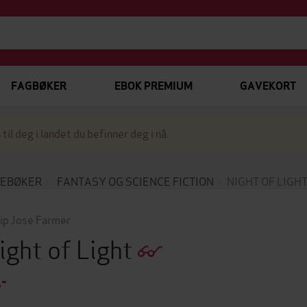
FAGBØKER
EBOK PREMIUM
GAVEKORT
 til deg i landet du befinner deg i nå.
EBØKER
FANTASY OG SCIENCE FICTION
NIGHT OF LIGH
lip Jose Farmer
ight of Light
,-