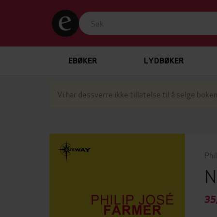
EBØKER
LYDBØKER
Vi har dessverre ikke tillatelse til å selge boken
Phi
N
35