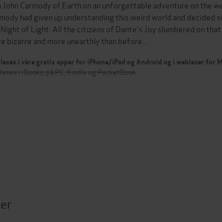
n John Carmody of Earth on an unforgettable adventure on the we
mody had given up understanding this weird world and decided s
 Night of Light. All the citizens of Dante's Joy slumbered on that n
e bizarre and more unearthly than before...
leses i våre gratis apper for iPhone/iPad og Android og i webleser for
leses i iBooks, på PC, Kindle og PocketBook
ter