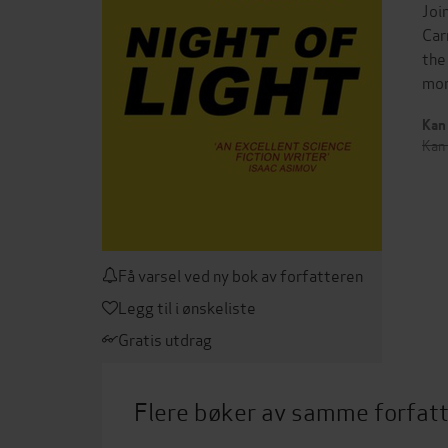
Joi
Car
the
mor
Kan 
Kan 
Få varsel ved ny bok av forfatteren
Legg til i ønskeliste
Gratis utdrag
Flere bøker av samme forfat