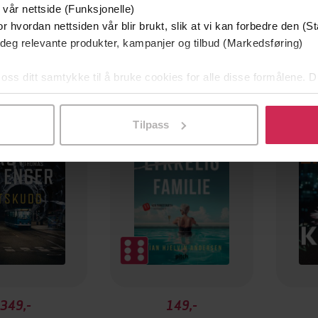
 vår nettside (Funksjonelle)
r hvordan nettsiden vår blir brukt, slik at vi kan forbedre den (St
 deg relevante produkter, kampanjer og tilbud (Markedsføring)
 oss ditt samtykke til å bruke cookies for alle disse formålene. D
mium
Premium
l ved å klikke på «Tilpass». Du kan når som helst trekke tilbake
g på tilbud
Tilpass
349,-
149,-