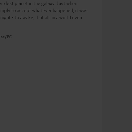
irdest planet in the galaxy. Just when
imply to accept whatever happened, it was
ight - to awake, if at all, in a world even
 Mac/PC