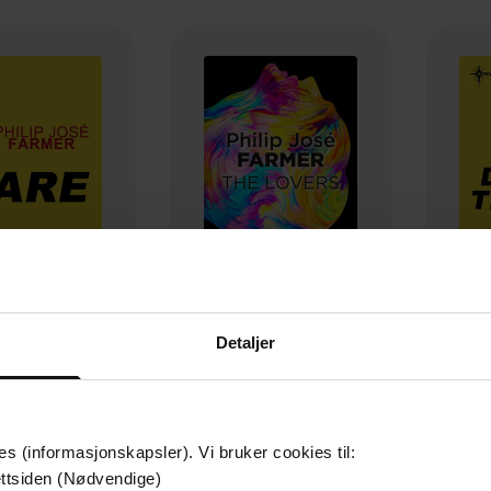
Detaljer
35,-
35,-
Dare
The Lovers
D
p Jose Farmer
Philip Jose Farmer
Phi
EBOK
EBOK
es (informasjonskapsler). Vi bruker cookies til:
ttsiden (Nødvendige)