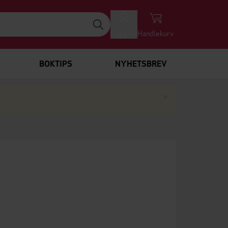
Logg inn
Handlekurv
BOKTIPS
NYHETSBREV
Lukk
×
T