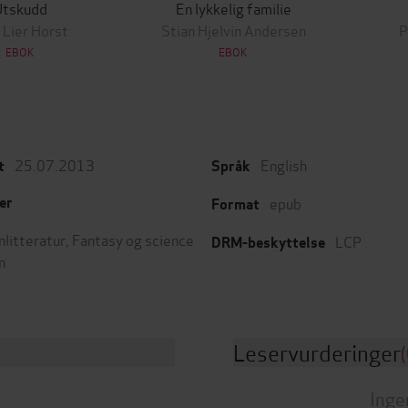
Utskudd
En lykkelig familie
 Lier Horst
Stian Hjelvin Andersen
P
EBOK
EBOK
25.07.2013
English
t
Språk
epub
er
Format
nlitteratur
,
Fantasy og science
LCP
DRM-beskyttelse
n
Leservurderinger
(
Inge