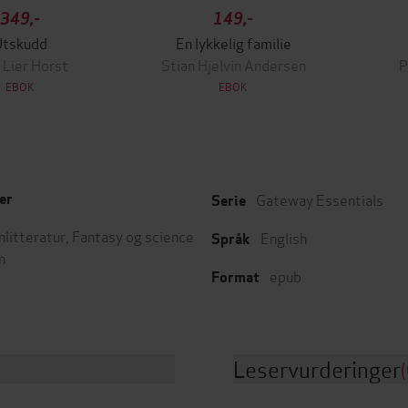
349,-
149,-
Utskudd
En lykkelig familie
 Lier Horst
Stian Hjelvin Andersen
P
EBOK
EBOK
Gateway Essentials
er
Serie
nlitteratur
,
Fantasy og science
English
Språk
n
epub
Format
Leservurderinger
(