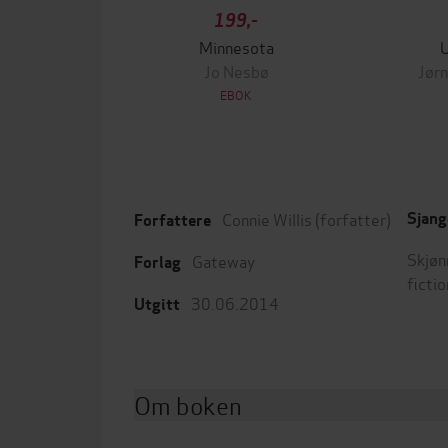
199,-
Minnesota
Jo Nesbø
Jørn
EBOK
Connie Willis
(forfatter)
Sjang
Forfattere
Skjøn
Gateway
Forlag
fictio
30.06.2014
Utgitt
Om boken