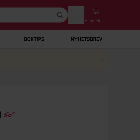
Logg inn
Handlekurv
BOKTIPS
NYHETSBREV
Lukk
×
)