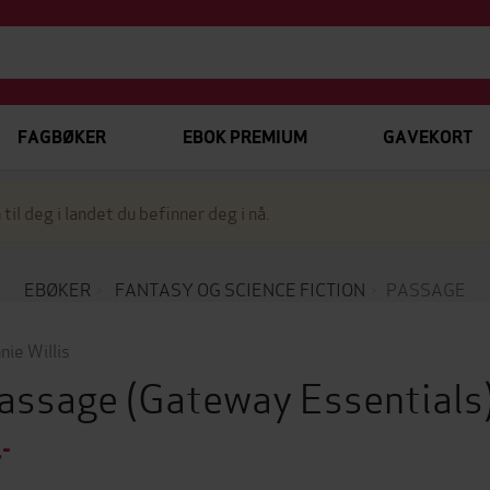
FAGBØKER
EBOK PREMIUM
GAVEKORT
 til deg i landet du befinner deg i nå.
EBØKER
FANTASY OG SCIENCE FICTION
PASSAGE
nie Willis
assage
(Gateway Essentials
,-