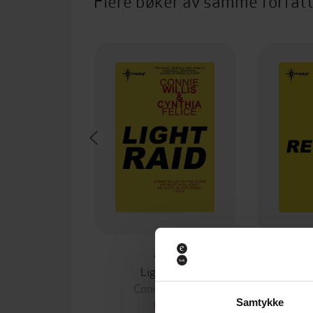
Flere bøker av samme forfat
35,-
Light Raid
Connie Willis
Con
Samtykke
EBOK