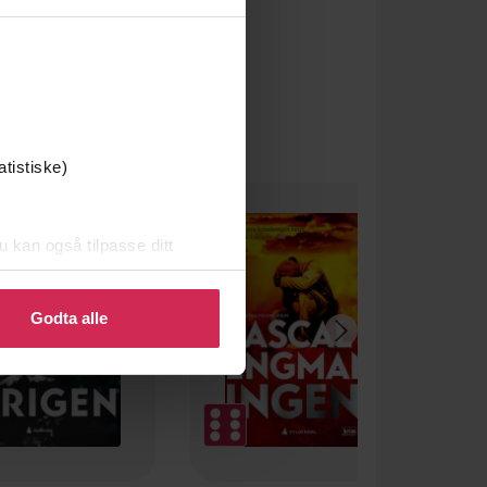
atistiske)
u kan også tilpasse ditt
 eller endre ditt samtykke.
Godta alle