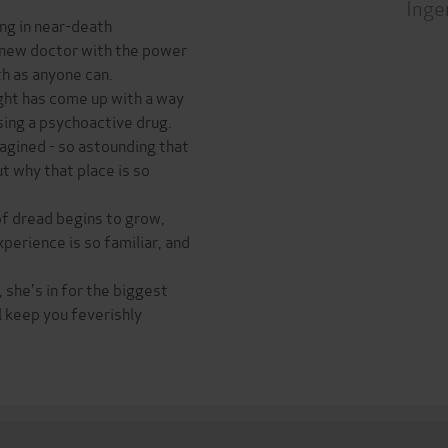
Inge
ing in near-death
a new doctor with the power
th as anyone can.
ight has come up with a way
ing a psychoactive drug.
magined - so astounding that
t why that place is so
of dread begins to grow,
perience is so familiar, and
 she's in for the biggest
ll keep you feverishly