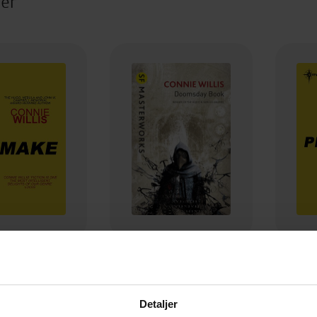
ter
35,-
118,-
Remake
Doomsday Book
P
nie Willis
Connie Willis
Detaljer
EBOK
EBOK