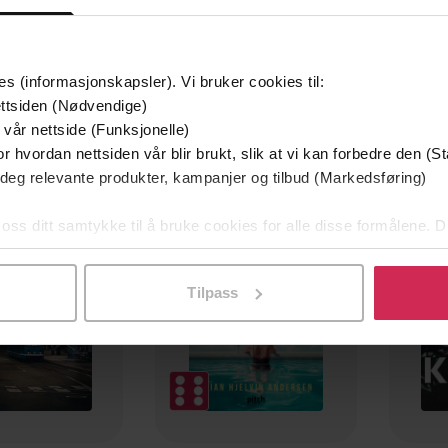
es (informasjonskapsler). Vi bruker cookies til:
ttsiden (Nødvendige)
 vår nettside (Funksjonelle)
r hvordan nettsiden vår blir brukt, slik at vi kan forbedre den (St
mium
Premium
 deg relevante produkter, kampanjer og tilbud (Markedsføring)
g på tilbud
 oss ditt samtykke til å bruke cookies for alle disse formålene. D
l ved å klikke på «Tilpass». Du kan når som helst trekke tilbake
Tilpass