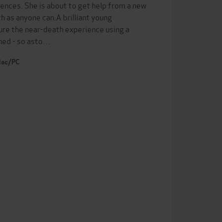
iences. She is about to get help from a new
h as anyone can.A brilliant young
ure the near-death experience using a
ined - so asto…
 Mac/PC