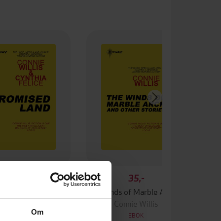
35,-
35,-
romised Land
The Winds of Marble Arch And Other Stories
Connie Willis
Connie Willis
Om
EBOK
EBOK