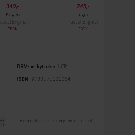
349,-
249,-
Krigen
Ingen
ascal Engman
Pascal Engman
EBOK
EBOK
LCP
DRM-beskyttelse
9780575131064
ISBN
Betingelser for brukergenerert innhold
0)