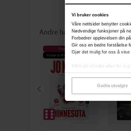
Vi bruker cookies
Våre nettsider benytter cooki
Andre har også kjøpt
Nødvendige funksjoner på ne
Forbedrer opplevelsen din på
Gir oss en bedre forståelse fo
Premium
Pre
Gjør det mulig for oss å vise
Vinner av Rivertonprisen
Første gan
Klikk på «Godta alle» for å gi
samtykke til spesifikke formå
Godta utvalgte