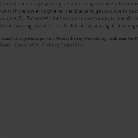
 Joanna Lander is a psychologist specializing in near-death exper
tor with the power to give her the chance to get as close to deat
rologist, Dr. Richard Wright has come up with a way to manufact
choactive drug. Joanna's first NDE is as fascinating as she imag
leses i våre gratis apper for iPhone/iPad og Android og i webleser for
leses i iBooks, på PC, Kindle og PocketBook