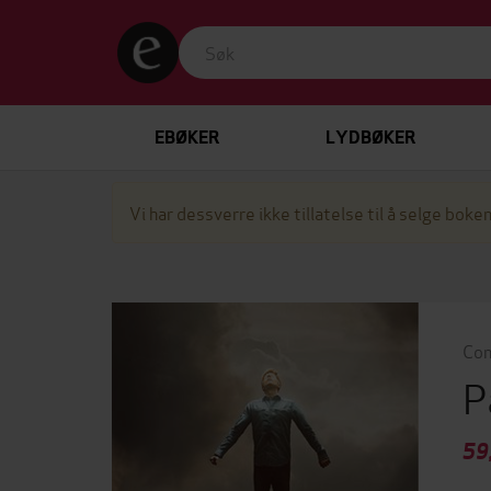
EBØKER
LYDBØKER
Vi har dessverre ikke tillatelse til å selge boken
Con
P
59