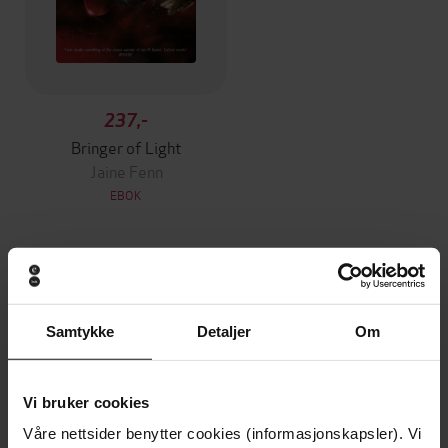
237,-
Bringer of Light
Jaine Fenn
EBOK
Andre har også kjøpt
Samtykke
Detaljer
Om
Premium
Premium
Vinner av Rivertonprisen
Første gang på tilbud
Vi bruker cookies
Våre nettsider benytter cookies (informasjonskapsler). Vi