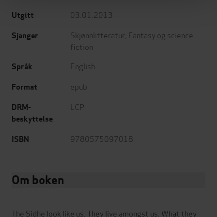
03.01.2013
Utgitt
Skjønnlitteratur
,
Fantasy og science
Sjanger
fiction
English
Språk
epub
Format
LCP
DRM-
beskyttelse
9780575097018
ISBN
Om boken
The Sidhe look like us. They live amongst us. What they