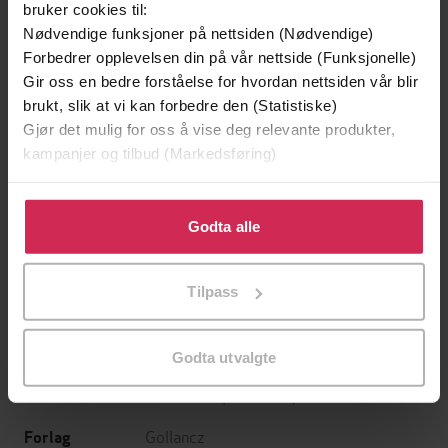
bruker cookies til:
Nødvendige funksjoner på nettsiden (Nødvendige)
Forbedrer opplevelsen din på vår nettside (Funksjonelle)
Gir oss en bedre forståelse for hvordan nettsiden vår blir
brukt, slik at vi kan forbedre den (Statistiske)
Gjør det mulig for oss å vise deg relevante produkter,
kampanjer og tilbud (Markedsføring)
Klikk på «Godta alle» for å gi oss ditt samtykke til å
199,-
349,-
bruke cookies for alle disse formålene. Du kan også
Godta alle
Minnesota
Utskudd
tilpasse ditt samtykke til spesifikke formål ved å klikke
Jo Nesbø
Jørn Lier Horst
på «Tilpass». Du kan når som helst trekke tilbake eller
EBOK
EBOK
Tilpass
endre ditt samtykke.
Godta utvalgte
Jaine Fenn
(forfatter)
Forfattere
Gollancz
Forlag