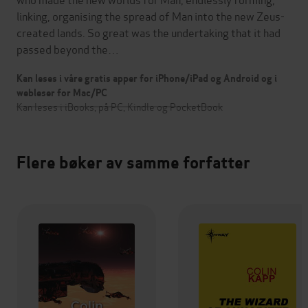
linking, organising the spread of Man into the new Zeus-
created lands. So great was the undertaking that it had
passed beyond the…
Kan leses i våre gratis apper for iPhone/iPad og Android og i
webleser for Mac/PC
Kan leses i iBooks, på PC, Kindle og PocketBook
Flere bøker av samme forfatter