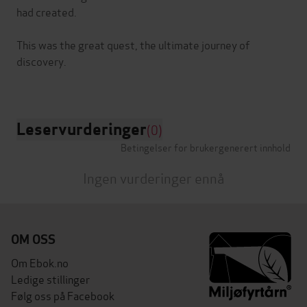
had created.
This was the great quest, the ultimate journey of
discovery.
Leservurderinger
(0)
Betingelser for brukergenerert innhold
Ingen vurderinger ennå
OM OSS
Om Ebok.no
Ledige stillinger
Følg oss på Facebook