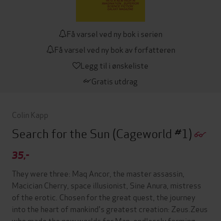
Få varsel ved ny bok i serien
Få varsel ved ny bok av forfatteren
Legg til i ønskeliste
Gratis utdrag
Colin Kapp
Search for the Sun
(Cageworld #1)
35,-
They were three: Maq Ancor, the master assassin,
Macician Cherry, space illusionist, Sine Anura, mistress
of the erotic. Chosen for the great quest, the journey
into the heart of mankind's greatest creation: Zeus.Zeus
who made the new worlds for Man, endlessly forming,