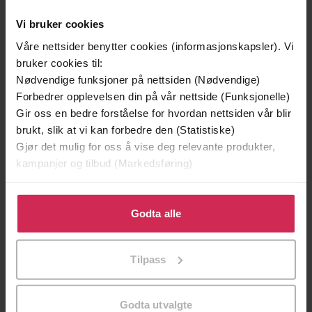
Vi bruker cookies
Våre nettsider benytter cookies (informasjonskapsler). Vi
bruker cookies til:
Nødvendige funksjoner på nettsiden (Nødvendige)
Forbedrer opplevelsen din på vår nettside (Funksjonelle)
Gir oss en bedre forståelse for hvordan nettsiden vår blir
brukt, slik at vi kan forbedre den (Statistiske)
Gjør det mulig for oss å vise deg relevante produkter,
kampanjer og tilbud (Markedsføring)
199,-
349,-
Minnesota
Utskudd
Klikk på «Godta alle» for å gi oss ditt samtykke til å
Jo Nesbø
Jørn Lier Horst
bruke cookies for alle disse formålene. Du kan også
Godta alle
EBOK
EBOK
tilpasse ditt samtykke til spesifikke formål ved å klikke
på «Tilpass». Du kan når som helst trekke tilbake eller
Tilpass
endre ditt samtykke.
Colin Kapp
(forfatter)
Forfattere
Godta utvalgte