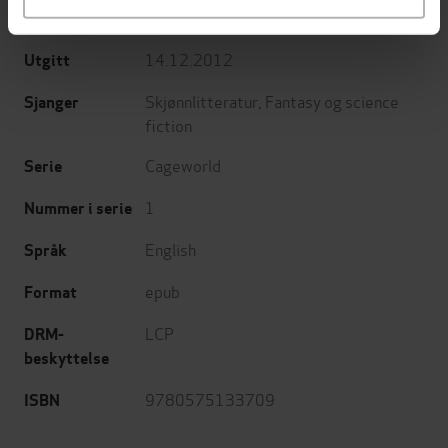
Gateway
Forlag
14.12.2012
Utgitt
Skjønnlitteratur
,
Fantasy og science
Sjanger
fiction
Cageworld
Serie
1
Nummer i serie
English
Språk
epub
Format
LCP
DRM-
beskyttelse
9780575133709
ISBN