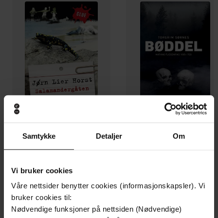
179,-
229,-
Samtykke
Detaljer
Om
Salamandergåten
Bøddel
Jørn Lier Horst
Torgrim Sørnes
EBOK
EBOK
Vi bruker cookies
Våre nettsider benytter cookies (informasjonskapsler). Vi
bruker cookies til:
Nødvendige funksjoner på nettsiden (Nødvendige)