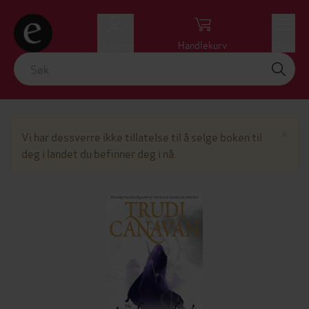
Logg inn
Handlekurv
Meny
Lu
×
Vi har dessverre ikke tillatelse til å selge boken til
deg i landet du befinner deg i nå.