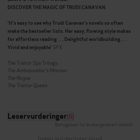
DISCOVER THE MAGIC OF TRUDI CANAVAN.
'It's easy to see why Trudi Canavan's novels so often
make the bestseller lists. Her easy, flowing style makes
for effortless reading . . . Delightful worldbuilding . . .
SFX
Vivid and enjoyable'
The Traitor Spy Trilogy:
The Ambassador's Mission
The Rogue
The Traitor Queen
Leservurderinger
(0)
Betingelser for brukergenerert innhold
Ingen vurderinger ennå