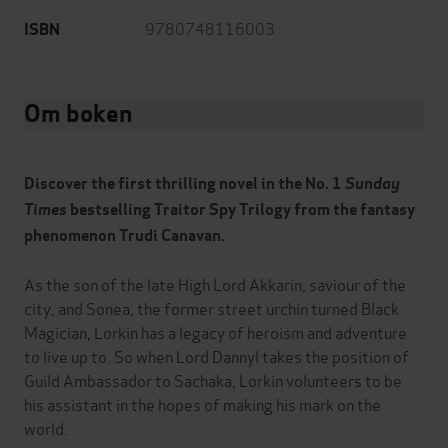
9780748116003
ISBN
Om boken
Discover the first thrilling novel in the No. 1
Sunday
Times
bestselling Traitor Spy Trilogy from the fantasy
phenomenon Trudi Canavan.
As the son of the late High Lord Akkarin, saviour of the
city, and Sonea, the former street urchin turned Black
Magician, Lorkin has a legacy of heroism and adventure
to live up to. So when Lord Dannyl takes the position of
Guild Ambassador to Sachaka, Lorkin volunteers to be
his assistant in the hopes of making his mark on the
world.