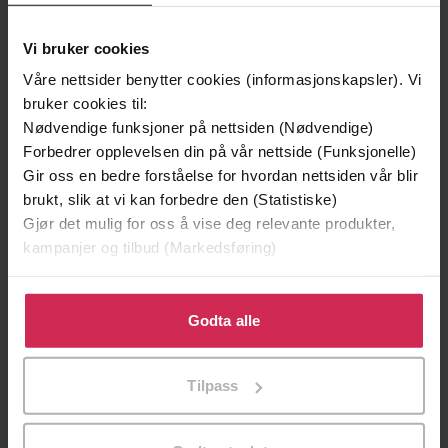
Vi bruker cookies
Våre nettsider benytter cookies (informasjonskapsler). Vi
bruker cookies til:
Nødvendige funksjoner på nettsiden (Nødvendige)
Forbedrer opplevelsen din på vår nettside (Funksjonelle)
Gir oss en bedre forståelse for hvordan nettsiden vår blir
brukt, slik at vi kan forbedre den (Statistiske)
Gjør det mulig for oss å vise deg relevante produkter,
kampanjer og tilbud (Markedsføring)
249,-
249,-
Doppler
Naiv. Super
Klikk på «Godta alle» for å gi oss ditt samtykke til å
Erlend Loe
Erlend Loe
bruke cookies for alle disse formålene. Du kan også
Godta alle
tilpasse ditt samtykke til spesifikke formål ved å klikke
EBOK
EBOK
på «Tilpass». Du kan når som helst trekke tilbake eller
Tilpass
endre ditt samtykke.