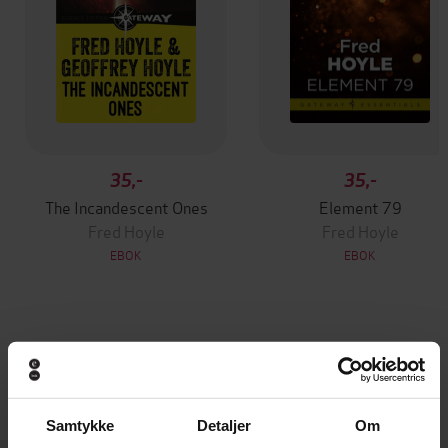
35,-
35,-
The Incandescent Ones
Element 79
Fred Hoyle
Fred Hoyle
EBOK
EBOK
Andre har også kjøpt
Samtykke
Detaljer
Om