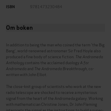
9781473230484
ISBN
Om boken
In addition to being the man who coined the term 'the Big
Bang', world-renowned astronomer Sir Fred Hoyle also
produced a fine body of science fiction.
The Andromeda
Anthology
contains the acclaimed duology
A for
Andromeda
and
The Andromeda Breakthrough
, co-
written with John Elliot.
The close-knit group of scientists who work at the new
radio telescope are shocked to receive a mysterious
signal from the heart of the Andromeda galaxy. Working
with mathematician Christine Jones, Dr John Fleming
interprets the signal as the instructions to build a super-