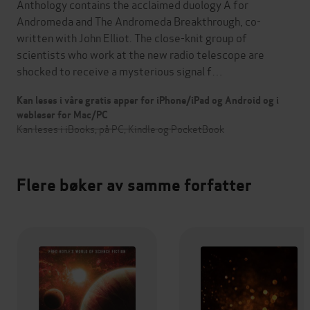
Anthology contains the acclaimed duology A for
Andromeda and The Andromeda Breakthrough, co-
written with John Elliot. The close-knit group of
scientists who work at the new radio telescope are
shocked to receive a mysterious signal f…
Kan leses i våre gratis apper for iPhone/iPad og Android og i
webleser for Mac/PC
Kan leses i iBooks, på PC, Kindle og PocketBook
Flere bøker av samme forfatter