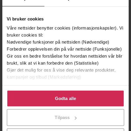
Vi bruker cookies
Våre nettsider benytter cookies (informasjonskapsler). Vi
bruker cookies til:
Nødvendige funksjoner på nettsiden (Nødvendige)
Forbedrer opplevelsen din på vår nettside (Funksjonelle)
Gir oss en bedre forståelse for hvordan nettsiden vår blir
brukt, slik at vi kan forbedre den (Statistiske)
Gjør det mulig for oss å vise deg relevante produkter,
kampanjer og tilbud (Markedsføring)
199,-
349,-
Minnesota
Utskudd
Klikk på «Godta alle» for å gi oss ditt samtykke til å
Jo Nesbø
Jørn Lier Horst
bruke cookies for alle disse formålene. Du kan også
Godta alle
EBOK
EBOK
tilpasse ditt samtykke til spesifikke formål ved å klikke
på «Tilpass». Du kan når som helst trekke tilbake eller
Tilpass
endre ditt samtykke.