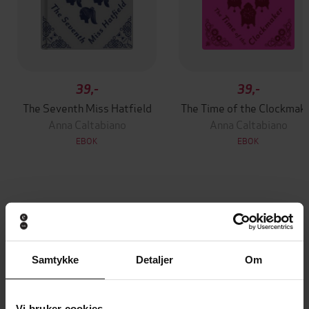
39,-
39,-
The Seventh Miss Hatfield
The Time of the Clockmak
Anna Caltabiano
Anna Caltabiano
EBOK
EBOK
Andre har også kjøpt
Premium
Premium
Samtykke
Detaljer
Om
Vinner av Rivertonprisen
Første gang på tilbud
Vi bruker cookies