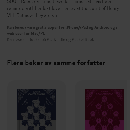
SOUL. Rebecca - time traveller, immortal - has been
reunited with her lost love Henley at the court of Henry
VIII. But now they are str…
Kan leses i våre gratis apper for iPhone/iPad og Android og i
webleser for Mac/PC
Kan leses i iBooks, på PC, Kindle og PocketBook
Flere bøker av samme forfatter