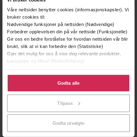
Våre nettsider benytter cookies (informasjonskapsler). Vi
bruker cookies til:
Nødvendige funksjoner på nettsiden (Nødvendige)
Forbedrer opplevelsen din på vår nettside (Funksjonelle)
Gir oss en bedre forståelse for hvordan nettsiden vår blir
brukt, slik at vi kan forbedre den (Statistiske)
Gjør det mulig for oss å vise deg relevante produkter,
kampanjer og tilbud (Markedsføring)
199,-
349,-
Minnesota
Utskudd
Klikk på «Godta alle» for å gi oss ditt samtykke til å
Jo Nesbø
Jørn Lier Horst
bruke cookies for alle disse formålene. Du kan også
Godta alle
EBOK
EBOK
tilpasse ditt samtykke til spesifikke formål ved å klikke
på «Tilpass». Du kan når som helst trekke tilbake eller
Tilpass
endre ditt samtykke.
Anna Caltabiano
(forfatter)
Forfattere
Godta utvalgte
Gollancz
Forlag