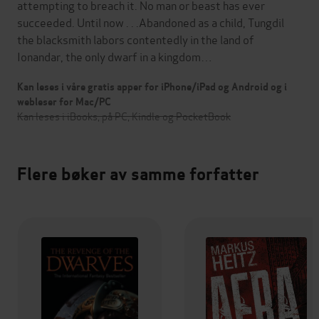
attempting to breach it. No man or beast has ever
succeeded. Until now . . .Abandoned as a child, Tungdil
the blacksmith labors contentedly in the land of
Ionandar, the only dwarf in a kingdom…
Kan leses i våre gratis apper for iPhone/iPad og Android og i
webleser for Mac/PC
Kan leses i iBooks, på PC, Kindle og PocketBook
Flere bøker av samme forfatter