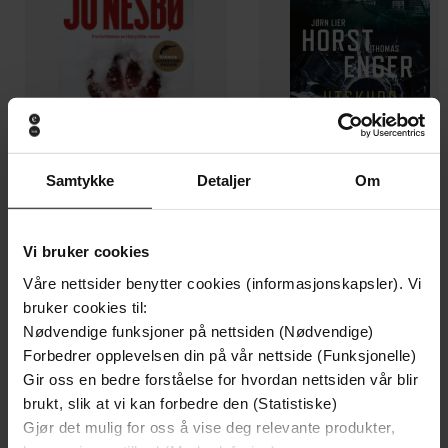
Samtykke
Detaljer
Om
199,-
349,-
Vi bruker cookies
Minnesota
Utskudd
Våre nettsider benytter cookies (informasjonskapsler). Vi
Jo Nesbø
Jørn Lier Horst
bruker cookies til:
EBOK
EBOK
Nødvendige funksjoner på nettsiden (Nødvendige)
Forbedrer opplevelsen din på vår nettside (Funksjonelle)
Gir oss en bedre forståelse for hvordan nettsiden vår blir
brukt, slik at vi kan forbedre den (Statistiske)
Gjør det mulig for oss å vise deg relevante produkter,
Book 1
Undertittel