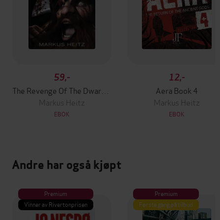
59,-
12,-
The Revenge Of The Dwarves
Aera Book 4
Markus Heitz
Markus Heitz
EBOK
EBOK
Andre har også kjøpt
Premium
Premium
Vinner av Rivertonprisen
Første gang på tilbud