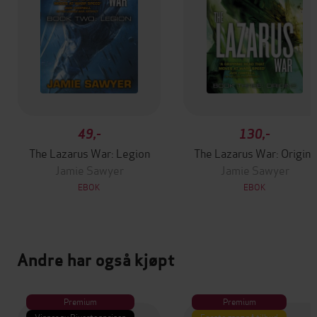
49,-
130,-
The Lazarus War: Legion
The Lazarus War: Origins
Jamie Sawyer
Jamie Sawyer
EBOK
EBOK
Andre har også kjøpt
Premium
Premium
Vinner av Rivertonprisen
Første gang på tilbud