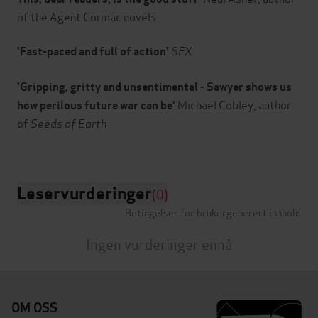
of the Agent Cormac novels
SFX
'Fast-paced and full of action'
'Gripping, gritty and unsentimental - Sawyer shows us
Michael Cobley, author
how perilous future war can be'
of
Seeds of Earth
Leservurderinger
(0)
Betingelser for brukergenerert innhold
Ingen vurderinger ennå
OM OSS