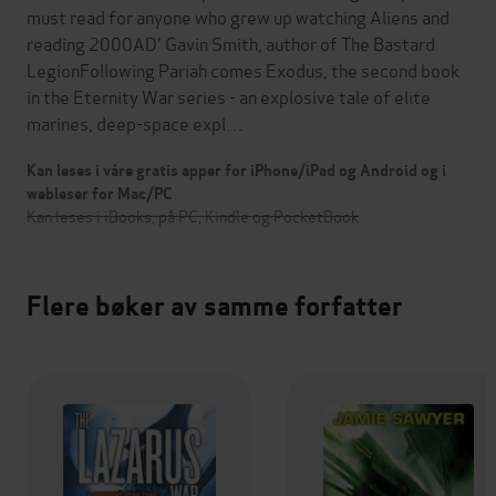
must read for anyone who grew up watching Aliens and
reading 2000AD' Gavin Smith, author of The Bastard
LegionFollowing Pariah comes Exodus, the second book
in the Eternity War series - an explosive tale of elite
marines, deep-space expl…
Kan leses i våre gratis apper for iPhone/iPad og Android og i
webleser for Mac/PC
Kan leses i iBooks, på PC, Kindle og PocketBook
Flere bøker av samme forfatter