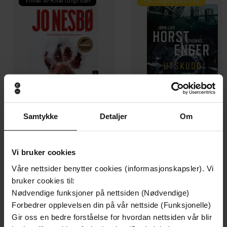
Samtykke
Detaljer
Om
199,-
349,-
Vi bruker cookies
Minnesota
Utskudd
Jo Nesbø
Jørn Lier Horst
Våre nettsider benytter cookies (informasjonskapsler). Vi
EBOK
EBOK
bruker cookies til:
Nødvendige funksjoner på nettsiden (Nødvendige)
Forbedrer opplevelsen din på vår nettside (Funksjonelle)
Gir oss en bedre forståelse for hvordan nettsiden vår blir