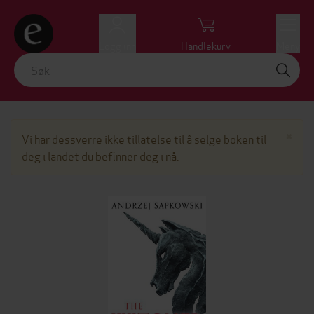
Logg inn
Handlekurv
Meny
Lu
×
Vi har dessverre ikke tillatelse til å selge boken til
deg i landet du befinner deg i nå.