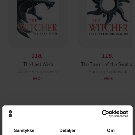
118,-
118,-
The Last Wish
The Tower of the Swallo
Andrzej Sapkowski
Andrzej Sapkowski
EBOK
EBOK
Andre har også kjøpt
Samtykke
Detaljer
Om