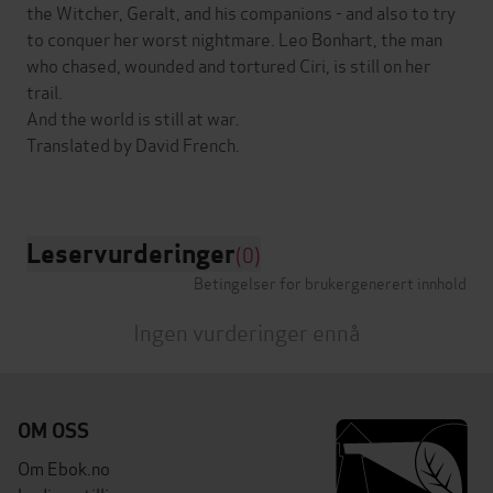
the Witcher, Geralt, and his companions - and also to try
to conquer her worst nightmare. Leo Bonhart, the man
who chased, wounded and tortured Ciri, is still on her
trail.
And the world is still at war.
Translated by David French.
Leservurderinger
(0)
Betingelser for brukergenerert innhold
Ingen vurderinger ennå
OM OSS
Om Ebok.no