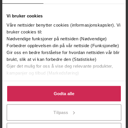
Vi bruker cookies
Våre nettsider benytter cookies (informasjonskapsler). Vi
bruker cookies til:
Nødvendige funksjoner på nettsiden (Nødvendige)
Forbedrer opplevelsen din på vår nettside (Funksjonelle)
Gir oss en bedre forståelse for hvordan nettsiden vår blir
brukt, slik at vi kan forbedre den (Statistiske)
Gjør det mulig for oss å vise deg relevante produkter,
kampanjer og tilbud (Markedsføring)
249,-
249,-
Ildlandet
Rottekongen
Klikk på «Godta alle» for å gi oss ditt samtykke til å
Pascal Engman
Pascal Engman
bruke cookies for alle disse formålene. Du kan også
Godta alle
EBOK
EBOK
tilpasse ditt samtykke til spesifikke formål ved å klikke
på «Tilpass». Du kan når som helst trekke tilbake eller
Tilpass
endre ditt samtykke.