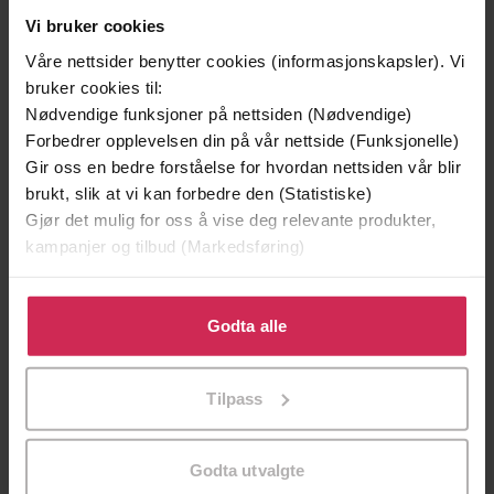
Vi bruker cookies
Våre nettsider benytter cookies (informasjonskapsler). Vi
bruker cookies til:
Nødvendige funksjoner på nettsiden (Nødvendige)
Forbedrer opplevelsen din på vår nettside (Funksjonelle)
Gir oss en bedre forståelse for hvordan nettsiden vår blir
brukt, slik at vi kan forbedre den (Statistiske)
Gjør det mulig for oss å vise deg relevante produkter,
kampanjer og tilbud (Markedsføring)
Klikk på «Godta alle» for å gi oss ditt samtykke til å
199,-
349,-
bruke cookies for alle disse formålene. Du kan også
Godta alle
Minnesota
Utskudd
tilpasse ditt samtykke til spesifikke formål ved å klikke
Jo Nesbø
Jørn Lier Horst
på «Tilpass». Du kan når som helst trekke tilbake eller
EBOK
EBOK
Tilpass
endre ditt samtykke.
Godta utvalgte