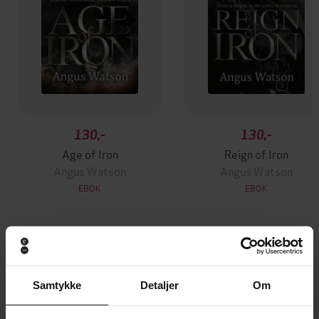
130,-
130,-
Age of Iron
Reign of Iron
Angus Watson
Angus Watson
EBOK
EBOK
Andre har også kjøpt
Samtykke
Detaljer
Om
Premium
Premium
Vinner av Rivertonprisen
Første gang på tilbud