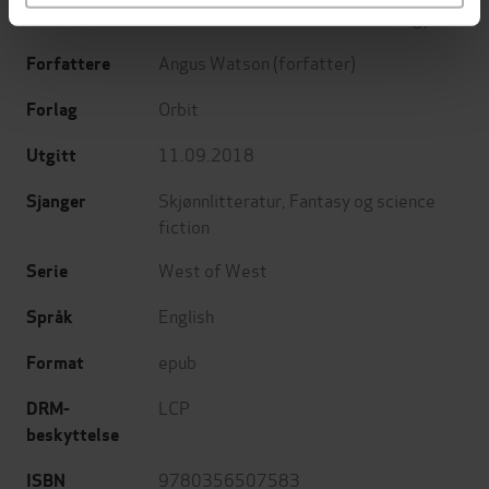
Book 2 of the West of West Trilogy
Undertittel
Angus Watson
(forfatter)
Forfattere
Orbit
Forlag
11.09.2018
Utgitt
Skjønnlitteratur
,
Fantasy og science
Sjanger
fiction
West of West
Serie
English
Språk
epub
Format
LCP
DRM-
beskyttelse
9780356507583
ISBN