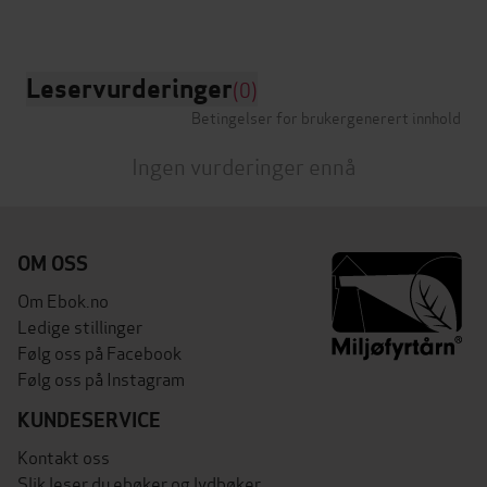
Leservurderinger
(0)
Betingelser for brukergenerert innhold
Ingen vurderinger ennå
OM OSS
Om Ebok.no
Ledige stillinger
Følg oss på Facebook
Følg oss på Instagram
KUNDESERVICE
Kontakt oss
Slik leser du ebøker og lydbøker