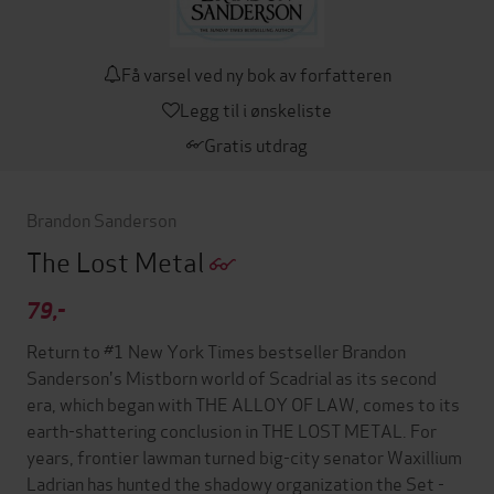
Få varsel ved ny bok av forfatteren
Legg til i ønskeliste
Gratis utdrag
Brandon Sanderson
The Lost Metal
79,-
Return to #1 New York Times bestseller Brandon
Sanderson's Mistborn world of Scadrial as its second
era, which began with THE ALLOY OF LAW, comes to its
earth-shattering conclusion in THE LOST METAL. For
years, frontier lawman turned big-city senator Waxillium
Ladrian has hunted the shadowy organization the Set -