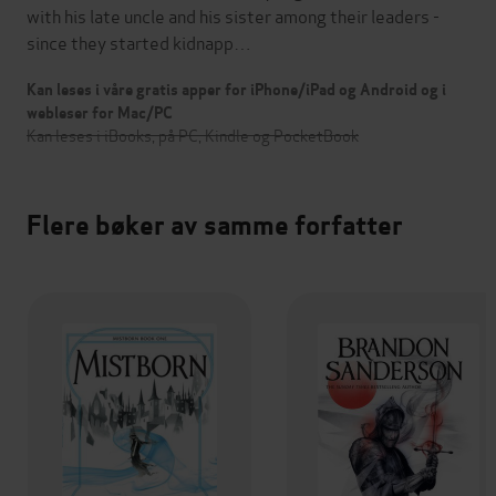
with his late uncle and his sister among their leaders -
since they started kidnapp…
Kan leses i våre gratis apper for iPhone/iPad og Android og i
webleser for Mac/PC
Kan leses i iBooks, på PC, Kindle og PocketBook
Flere bøker av samme forfatter