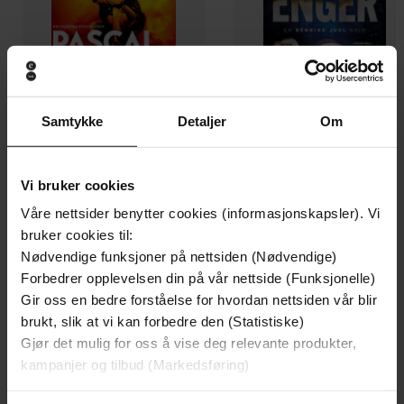
Samtykke
Detaljer
Om
249,-
229,-
Vi bruker cookies
Ingen
Skinndød
Våre nettsider benytter cookies (informasjonskapsler). Vi
Pascal Engman
Thomas Enger
bruker cookies til:
EBOK
EBOK
Nødvendige funksjoner på nettsiden (Nødvendige)
Forbedrer opplevelsen din på vår nettside (Funksjonelle)
Gir oss en bedre forståelse for hvordan nettsiden vår blir
brukt, slik at vi kan forbedre den (Statistiske)
Gjør det mulig for oss å vise deg relevante produkter,
A Mistborn Novel
Undertittel
kampanjer og tilbud (Markedsføring)
Brandon Sanderson
(forfatter)
Forfattere