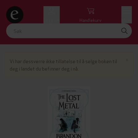
Logg inn
Handlekurv
Meny
Lu
×
Vi har dessverre ikke tillatelse til å selge boken til
deg i landet du befinner deg i nå.