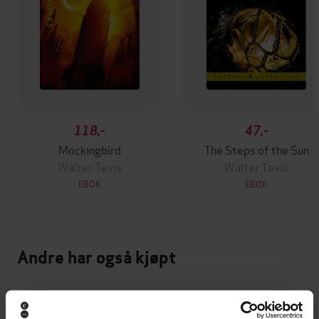
118,-
47,-
Mockingbird
The Steps of the Sun
Walter Tevis
Walter Tevis
EBOK
EBOK
Andre har også kjøpt