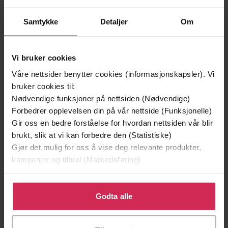
Samtykke
Detaljer
Om
Vi bruker cookies
Våre nettsider benytter cookies (informasjonskapsler). Vi
bruker cookies til:
Nødvendige funksjoner på nettsiden (Nødvendige)
Forbedrer opplevelsen din på vår nettside (Funksjonelle)
Gir oss en bedre forståelse for hvordan nettsiden vår blir
brukt, slik at vi kan forbedre den (Statistiske)
249,-
229,-
Gjør det mulig for oss å vise deg relevante produkter,
Ingen
Skinndød
kampanjer og tilbud (Markedsføring)
Pascal Engman
Thomas Enger
EBOK
EBOK
Klikk på «Godta alle» for å gi oss ditt samtykke til å
bruke cookies for alle disse formålene. Du kan også
Godta alle
tilpasse ditt samtykke til spesifikke formål ved å klikke
på «Tilpass». Du kan når som helst trekke tilbake eller