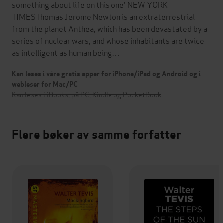
something about life on this one' NEW YORK
TIMESThomas Jerome Newton is an extraterrestrial
from the planet Anthea, which has been devastated by a
series of nuclear wars, and whose inhabitants are twice
as intelligent as human being…
Kan leses i våre gratis apper for iPhone/iPad og Android og i
webleser for Mac/PC
Kan leses i iBooks, på PC, Kindle og PocketBook
Flere bøker av samme forfatter