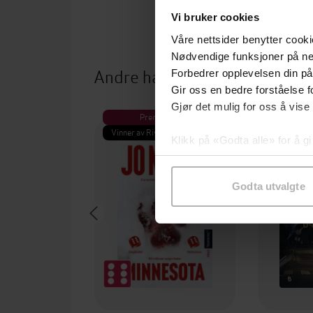
Vi bruker cookies
Våre nettsider benytter cooki
Nødvendige funksjoner på ne
Andre har også kjøpt
Forbedrer opplevelsen din på
Gir oss en bedre forståelse fo
Gjør det mulig for oss å vise
Premium
Pre
Vinner av Rivertonprisen
Første gan
Klikk på «Godta alle» for å gi
samtykke til spesifikke formå
Godta utvalgte