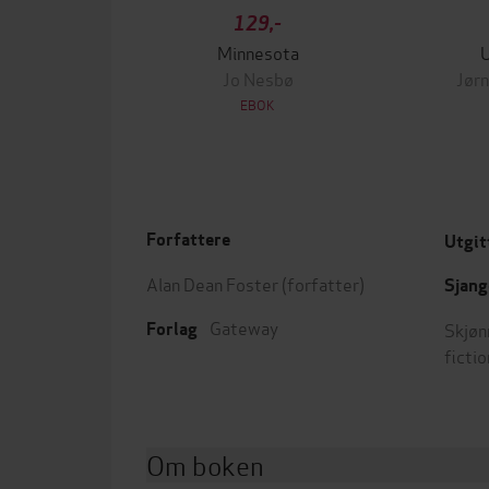
129,-
Minnesota
Jo Nesbø
Jørn
EBOK
Forfattere
Utgit
Alan Dean Foster
(forfatter)
Sjang
Gateway
Skjøn
Forlag
fictio
Om boken