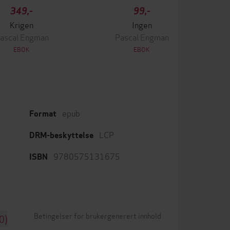
349,-
99,-
Krigen
Ingen
ascal Engman
Pascal Engman
EBOK
EBOK
epub
Format
LCP
DRM-beskyttelse
9780575131675
ISBN
Betingelser for brukergenerert innhold
0)