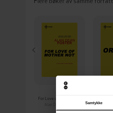
Flere bøker av samme forfat
35,-
For Love of Mother-Not
Or
Samtykke
Alan Dean Foster
Alan 
EBOK