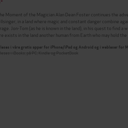
,-
The Moment of the Magician Alan Dean Foster continues the adv
llsinger, in a land where magic and constant danger combine agai
rage. Jon-Tom (as he is known in the land), in his quest to find a 
re exists in the land another human from Earth who may hold th
leses i våre gratis apper for iPhone/iPad og Android og i webleser for
leses i iBooks, på PC, Kindle og PocketBook