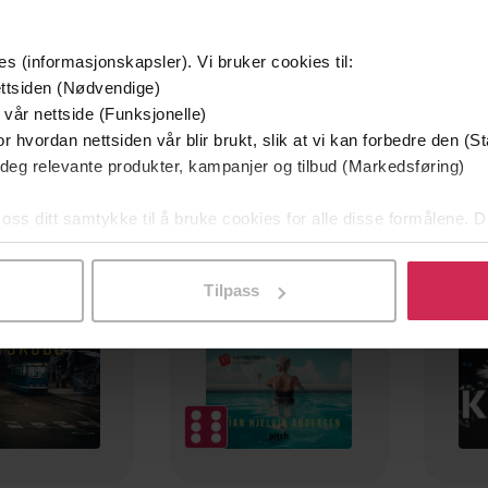
es (informasjonskapsler). Vi bruker cookies til:
ttsiden (Nødvendige)
 vår nettside (Funksjonelle)
r hvordan nettsiden vår blir brukt, slik at vi kan forbedre den (St
 deg relevante produkter, kampanjer og tilbud (Markedsføring)
mium
Premium
g på tilbud
 oss ditt samtykke til å bruke cookies for alle disse formålene. D
l ved å klikke på «Tilpass». Du kan når som helst trekke tilbake
Tilpass