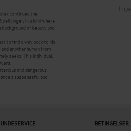
Inge
ster continues the
pellsinger, in a land where
a background of beauty and
est to find a way back to his
e land another human from
ely seeks. This individual,
owers.
sterious and dangerous
nance
a suspenseful and
KUNDESERVICE
BETINGELSER