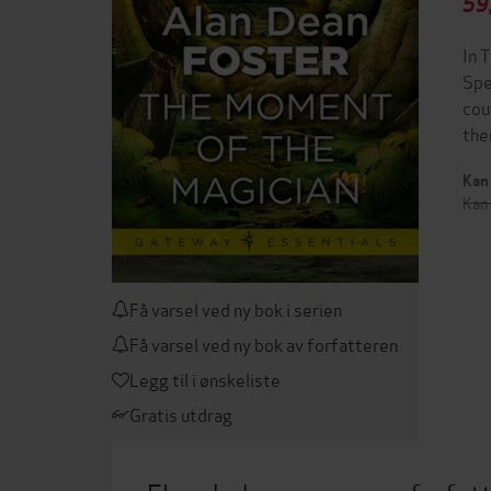
59
In 
Spe
cou
the
Kan 
Kan 
Få varsel ved ny bok i serien
Få varsel ved ny bok av forfatteren
Legg til i ønskeliste
Gratis utdrag