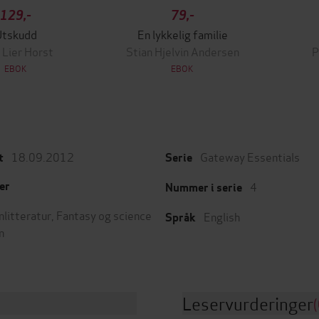
129,-
79,-
Utskudd
En lykkelig familie
 Lier Horst
Stian Hjelvin Andersen
P
EBOK
EBOK
18.09.2012
Gateway Essentials
t
Serie
4
er
Nummer i serie
nlitteratur
,
Fantasy og science
English
Språk
n
Leservurderinger
(