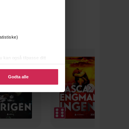
atistiske)
u kan også tilpasse ditt
 eller endre ditt samtykke.
Godta alle