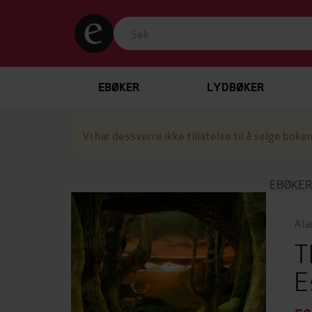
EBØKER
LYDBØKER
Vi har dessverre ikke tillatelse til å selge boken
EBØKER
Ala
T
E