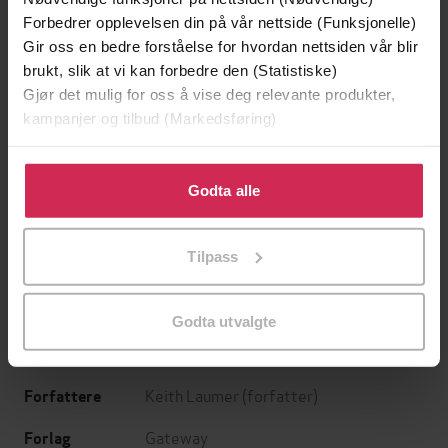
Forbedrer opplevelsen din på vår nettside (Funksjonelle)
Gir oss en bedre forståelse for hvordan nettsiden vår blir
brukt, slik at vi kan forbedre den (Statistiske)
Gjør det mulig for oss å vise deg relevante produkter,
kampanjer og tilbud (Markedsføring)
Klikk på «Godta alle» for å gi oss ditt samtykke til å
bruke cookies for alle disse formålene. Du kan også
Godta alle
129,-
129,-
tilpasse ditt samtykke til spesifikke formål ved å klikke
Minnesota
Utskudd
på «Tilpass». Du kan når som helst trekke tilbake eller
Tilpass
Jo Nesbø
Jørn Lier Horst
endre ditt samtykke.
EBOK
EBOK
Godta utvalgte
Keith Laumer
(forfatter)
Forfattere
Gateway
Forlag