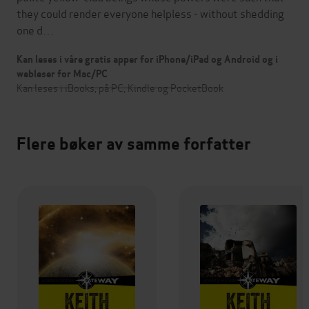
they could render everyone helpless - without shedding
one d…
Kan leses i våre gratis apper for iPhone/iPad og Android og i
webleser for Mac/PC
Kan leses i iBooks, på PC, Kindle og PocketBook
Flere bøker av samme forfatter