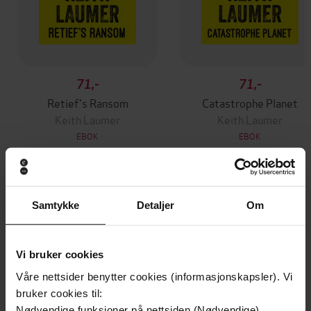
71,-
71,-
Retief's Ransom
Catastrophe Planet
Keith Laumer
Keith Laumer
EBOK
EBOK
Andre har også kjøpt
Samtykke
Detaljer
Om
Premium
Premium
Vi bruker cookies
Vinner av Rivertonprisen
Første gang på tilbud
Våre nettsider benytter cookies (informasjonskapsler). Vi
bruker cookies til:
Nødvendige funksjoner på nettsiden (Nødvendige)