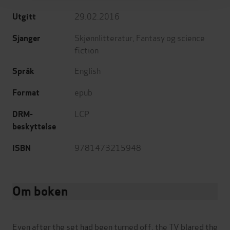
29.02.2016
Utgitt
Skjønnlitteratur
,
Fantasy og science
Sjanger
fiction
English
Språk
epub
Format
LCP
DRM-
beskyttelse
9781473215948
ISBN
Om boken
Even after the set had been turned off, the TV blared the