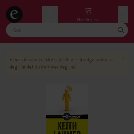
Logg inn
Handlekurv
Meny
Lu
×
Vi har dessverre ikke tillatelse til å selge boken til
deg i landet du befinner deg i nå.