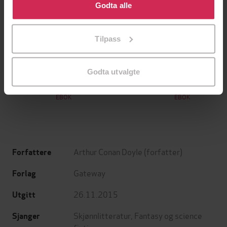
bruke cookies for alle disse formålene. Du kan også
Godta alle
tilpasse ditt samtykke til spesifikke formål ved å klikke
på «Tilpass». Du kan når som helst trekke tilbake eller
Tilpass
endre ditt samtykke.
199,-
349,-
Minnesota
Utskudd
Godta utvalgte
Jo Nesbø
Jørn Lier Horst
EBOK
EBOK
Arthur Conan Doyle
(forfatter)
Forfattere
Gateway
Forlag
26.11.2015
Utgitt
Skjønnlitteratur
,
Fantasy og science
Sjanger