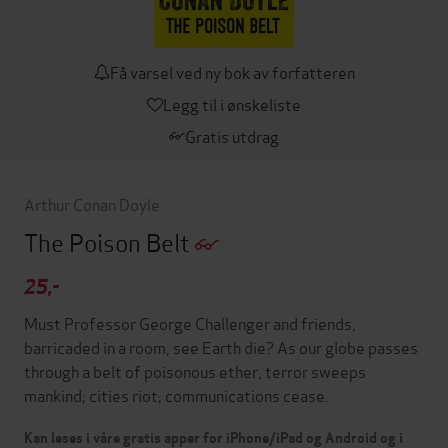
Få varsel ved ny bok av forfatteren
Legg til i ønskeliste
Gratis utdrag
Arthur Conan Doyle
The Poison Belt
25,-
Must Professor George Challenger and friends,
barricaded in a room, see Earth die? As our globe passes
through a belt of poisonous ether, terror sweeps
mankind; cities riot; communications cease.
Kan leses i våre gratis apper for iPhone/iPad og Android og i