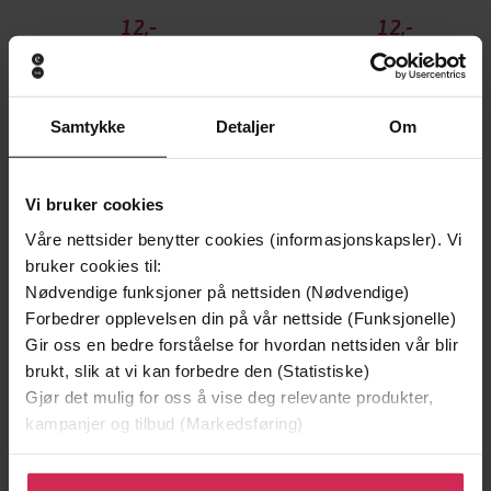
12,-
12,-
Sherlock Holmes: His Last Bow (Sherlock Complete Set 8)
Sherlock Holmes: The Memoirs of Sherlock Holmes (S
Arthur Conan Doyle
Arthur Conan Doyle
EBOK
EBOK
Samtykke
Detaljer
Om
Vi bruker cookies
Andre har også kjøpt
Våre nettsider benytter cookies (informasjonskapsler). Vi
bruker cookies til:
Premium
Premium
Nødvendige funksjoner på nettsiden (Nødvendige)
Vinner av Rivertonprisen
Første gang på tilbud
Forbedrer opplevelsen din på vår nettside (Funksjonelle)
Gir oss en bedre forståelse for hvordan nettsiden vår blir
brukt, slik at vi kan forbedre den (Statistiske)
Gjør det mulig for oss å vise deg relevante produkter,
kampanjer og tilbud (Markedsføring)
Klikk på «Godta alle» for å gi oss ditt samtykke til å