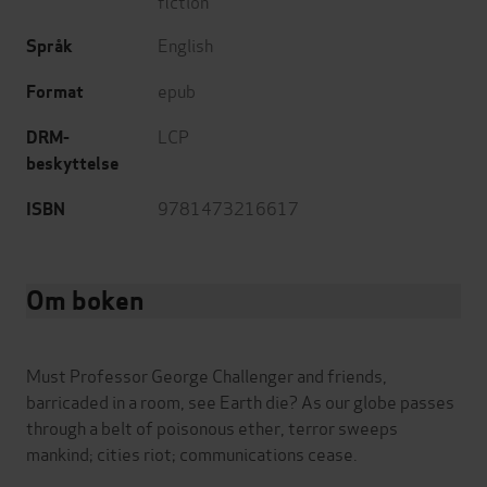
fiction
English
Språk
epub
Format
LCP
DRM-
beskyttelse
9781473216617
ISBN
Om boken
Must Professor George Challenger and friends,
barricaded in a room, see Earth die? As our globe passes
through a belt of poisonous ether, terror sweeps