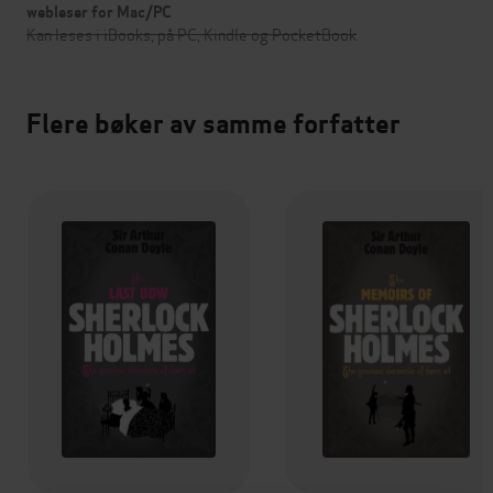
webleser for Mac/PC
Kan leses i iBooks, på PC, Kindle og PocketBook
Flere bøker av samme forfatter