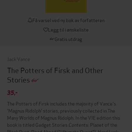
Få varsel ved ny bok av forfatteren
Legg til i ønskeliste
Gratis utdrag
Jack Vance
The Potters of Firsk and Other
Stories
35,-
The Potters of Firsk includes the majority of Vance's
'Magnus Ridolph' stories, previously collected in The
Many Worlds of Magnus Ridolph. In the VIE edition this
book is titled Gadget Stories.Contents: Planet of the
Black Dust, Dead Ahead ("Ultimate Quest"), Hard Luck