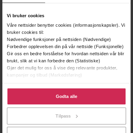
Vi bruker cookies
Våre nettsider benytter cookies (informasjonskapsler). Vi
bruker cookies til:
Nødvendige funksjoner på nettsiden (Nødvendige)
Forbedrer opplevelsen din på vår nettside (Funksjonelle)
Gir oss en bedre forståelse for hvordan nettsiden vår blir
brukt, slik at vi kan forbedre den (Statistiske)
Gjør det mulig for oss å vise deg relevante produkter,
199,-
349,-
kampanjer og tilbud (Markedsføring)
Minnesota
Utskudd
Jo Nesbø
Jørn Lier Horst
Klikk på «Godta alle» for å gi oss ditt samtykke til å
EBOK
EBOK
bruke cookies for alle disse formålene. Du kan også
Godta alle
tilpasse ditt samtykke til spesifikke formål ved å klikke
på «Tilpass». Du kan når som helst trekke tilbake eller
Tilpass
endre ditt samtykke.
Jack Vance
(forfatter)
Forfattere