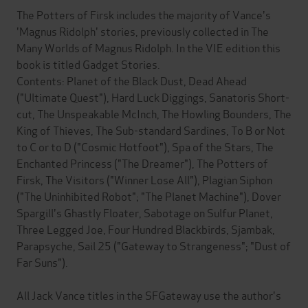
The Potters of Firsk includes the majority of Vance's
'Magnus Ridolph' stories, previously collected in The
Many Worlds of Magnus Ridolph. In the VIE edition this
book is titled Gadget Stories.
Contents: Planet of the Black Dust, Dead Ahead
("Ultimate Quest"), Hard Luck Diggings, Sanatoris Short-
cut, The Unspeakable McInch, The Howling Bounders, The
King of Thieves, The Sub-standard Sardines, To B or Not
to C or to D ("Cosmic Hotfoot"), Spa of the Stars, The
Enchanted Princess ("The Dreamer"), The Potters of
Firsk, The Visitors ("Winner Lose All"), Plagian Siphon
("The Uninhibited Robot"; "The Planet Machine"), Dover
Spargill's Ghastly Floater, Sabotage on Sulfur Planet,
Three Legged Joe, Four Hundred Blackbirds, Sjambak,
Parapsyche, Sail 25 ("Gateway to Strangeness"; "Dust of
Far Suns").
All Jack Vance titles in the SFGateway use the author's