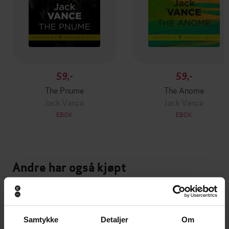
59,-
59,-
The Pnume
The Anome
Jack Vance
Jack Vance
EBOK
EBOK
Andre har også kjøpt
Premium
Premium
Vinner av Rivertonprisen
Første gang på tilbud
Samtykke
Detaljer
Om