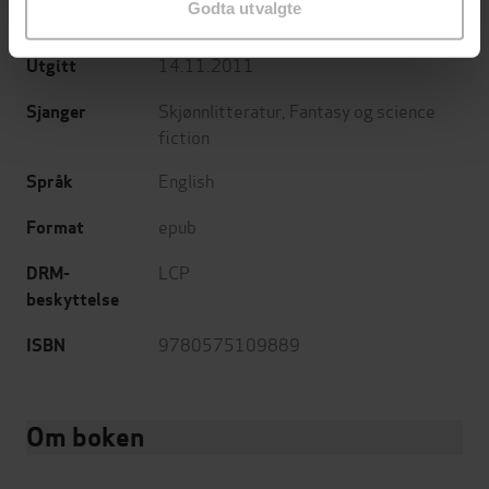
Godta utvalgte
Gateway
Forlag
14.11.2011
Utgitt
Skjønnlitteratur
,
Fantasy og science
Sjanger
fiction
English
Språk
epub
Format
LCP
DRM-
beskyttelse
9780575109889
ISBN
Om boken