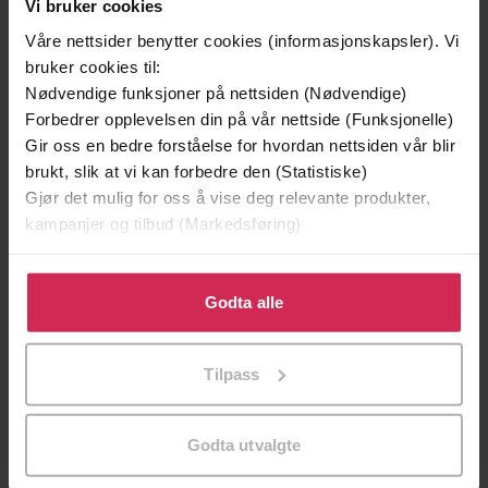
Vi bruker cookies
Våre nettsider benytter cookies (informasjonskapsler). Vi
bruker cookies til:
Nødvendige funksjoner på nettsiden (Nødvendige)
Forbedrer opplevelsen din på vår nettside (Funksjonelle)
Gir oss en bedre forståelse for hvordan nettsiden vår blir
brukt, slik at vi kan forbedre den (Statistiske)
Gjør det mulig for oss å vise deg relevante produkter,
kampanjer og tilbud (Markedsføring)
199,-
149,-
Vi begynner med slutten
Jeg heter Lucy Barton
Klikk på «Godta alle» for å gi oss ditt samtykke til å
Chris Whitaker
Elizabeth Strout
bruke cookies for alle disse formålene. Du kan også
Godta alle
EBOK
EBOK
tilpasse ditt samtykke til spesifikke formål ved å klikke
på «Tilpass». Du kan når som helst trekke tilbake eller
Tilpass
endre ditt samtykke.
The Million-Copy International
Undertittel
Godta utvalgte
Bestseller