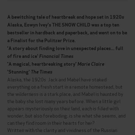
A bewitching tale of heartbreak and hope set in 1920s
Alaska, Eowyn Ivey's THE SNOW CHILD was a top ten
bestseller in hardback and paperback, and went on to be
a Finalist for the Pulitzer Prize.
'A story about finding love in unexpected places... full
of fire and ice'
Financial Times
'A magical, heartbreaking story'
Marie Claire
'Stunning'
The Times
Alaska, the 1920s. Jack and Mabel have staked
everything on a fresh start in a remote homestead, but
the wilderness is a stark place, and Mabel is haunted by
the baby she lost many years before. When a little girl
appears mysteriously on their land, each is filled with
wonder, but also foreboding: is she what she seems, and
can they find room in their hearts for her?
Written with the clarity and vividness of the Russian