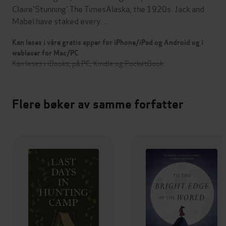
Claire'Stunning' The TimesAlaska, the 1920s. Jack and
Mabel have staked every…
Kan leses i våre gratis apper for iPhone/iPad og Android og i
webleser for Mac/PC
Kan leses i iBooks, på PC, Kindle og PocketBook
Flere bøker av samme forfatter