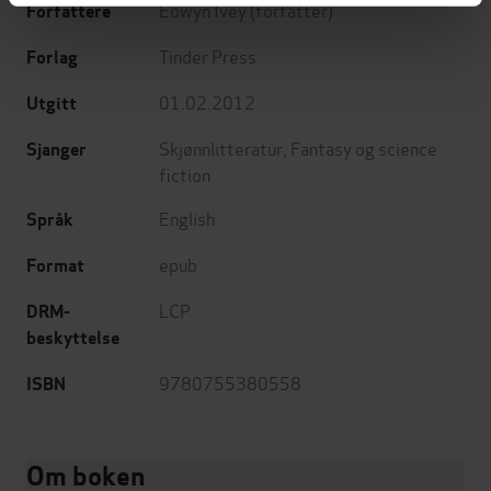
Eowyn Ivey
(forfatter)
Forfattere
Tinder Press
Forlag
01.02.2012
Utgitt
Skjønnlitteratur
,
Fantasy og science
Sjanger
fiction
English
Språk
epub
Format
LCP
DRM-
beskyttelse
9780755380558
ISBN
Om boken