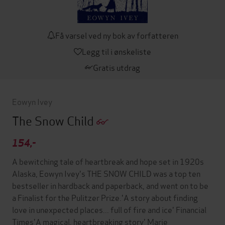
Få varsel ved ny bok av forfatteren
Legg til i ønskeliste
Gratis utdrag
Eowyn Ivey
The Snow Child
154,-
A bewitching tale of heartbreak and hope set in 1920s
Alaska, Eowyn Ivey's THE SNOW CHILD was a top ten
bestseller in hardback and paperback, and went on to be
a Finalist for the Pulitzer Prize.'A story about finding
love in unexpected places... full of fire and ice' Financial
Times'A magical, heartbreaking story' Marie