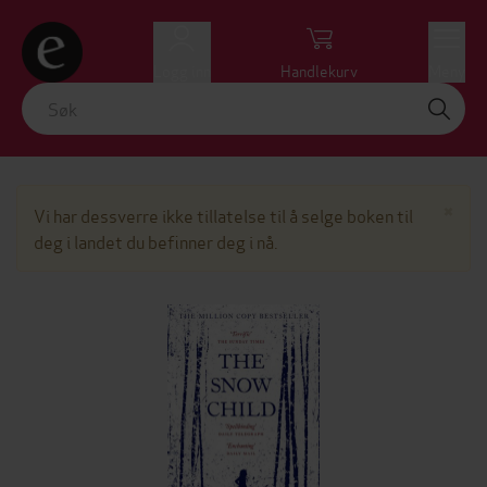
Logg inn
Handlekurv
Meny
Lu
×
Vi har dessverre ikke tillatelse til å selge boken til
deg i landet du befinner deg i nå.