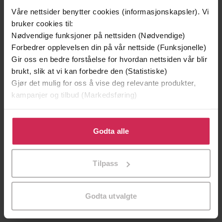
Våre nettsider benytter cookies (informasjonskapsler). Vi
bruker cookies til:
Nødvendige funksjoner på nettsiden (Nødvendige)
Forbedrer opplevelsen din på vår nettside (Funksjonelle)
Gir oss en bedre forståelse for hvordan nettsiden vår blir
brukt, slik at vi kan forbedre den (Statistiske)
Gjør det mulig for oss å vise deg relevante produkter,
kampanjer og tilbud (Markedsføring)
Klikk på «Godta alle» for å gi oss ditt samtykke til å
bruke cookies for alle disse formålene. Du kan også
Godta alle
199,-
349,-
tilpasse ditt samtykke til spesifikke formål ved å klikke
Minnesota
Utskudd
på «Tilpass». Du kan når som helst trekke tilbake eller
Jo Nesbø
Jørn Lier Horst
Tilpass
endre ditt samtykke.
EBOK
EBOK
Godta utvalgte