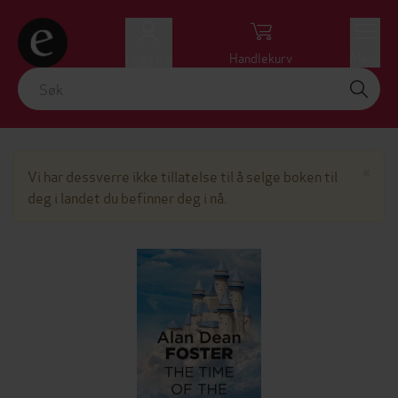
Logg inn
Handlekurv
Meny
Lu
×
Vi har dessverre ikke tillatelse til å selge boken til
deg i landet du befinner deg i nå.