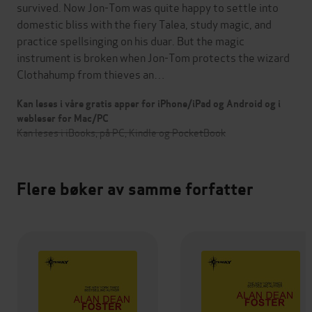
survived. Now Jon-Tom was quite happy to settle into
domestic bliss with the fiery Talea, study magic, and
practice spellsinging on his duar. But the magic
instrument is broken when Jon-Tom protects the wizard
Clothahump from thieves an…
Kan leses i våre gratis apper for iPhone/iPad og Android og i
webleser for Mac/PC
Kan leses i iBooks, på PC, Kindle og PocketBook
Flere bøker av samme forfatter